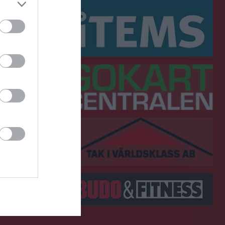
rna stopp, men
under press"