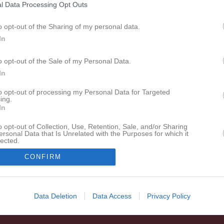
l Data Processing Opt Outs
 kropp stopp, men din hjärna hjälper dig att kämpa på. Sen säger din hjä
gör så att du pressar på. Du uthärdar smärtan, du håller ut. Det är Osu.
o opt-out of the Sharing of my personal data.
In
s motto är "Osu no seishin" som kan översättas med: "viljan att uthärda 
o opt-out of the Sale of my Personal Data.
In
to opt-out of processing my Personal Data for Targeted
ing.
In
o opt-out of Collection, Use, Retention, Sale, and/or Sharing
ersonal Data that Is Unrelated with the Purposes for which it
lected.
In
CONFIRM
Data Deletion
Data Access
Privacy Policy