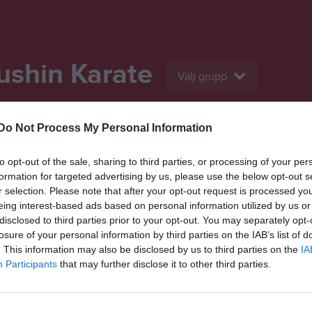
ushin Karate
Välj grupp
Do Not Process My Personal Information
Bli medlem
Bilder
Video
Kalender
to opt-out of the sale, sharing to third parties, or processing of your per
n av Osu
formation for targeted advertising by us, please use the below opt-out s
r selection. Please note that after your opt-out request is processed y
eing interest-based ads based on personal information utilized by us or
fta Osu när vi tränar men vad betyder det?
disclosed to third parties prior to your opt-out. You may separately opt-
losure of your personal information by third parties on the IAB’s list of
 sammandragning av orden:
. This information may also be disclosed by us to third parties on the
IA
Participants
that may further disclose it to other third parties.
m betyder pressa, kämpa
 som betyder “att uthärda”
träning är väldigt krävande. Pressa dig själv så långt att du tror du nått d