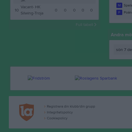
SK
M
Spela
Vacant- HK
10
0
0
0
0
0
P
Poän
Silwing-Troja
Full tabell
Andra möt
sön 7 de
Registrera din klubb/din grupp
Integritetspolicy
Cookiepolicy