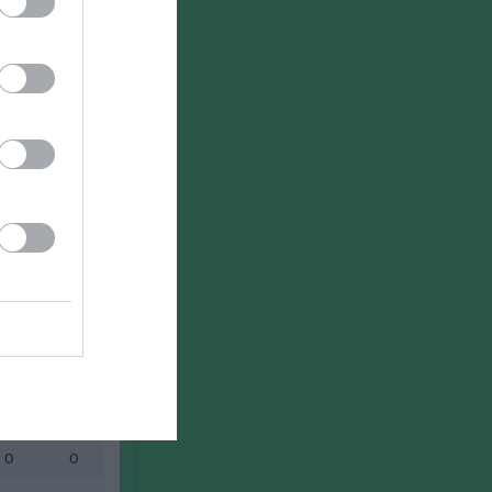
Utespelare
v
P
0
0
0
0
Målvakter
IM
P
0
0