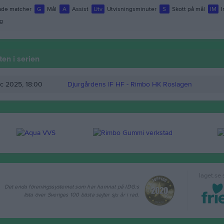
de matcher
G
Mål
A
Assist
Utv
Utvisningsminuter
S
Skott på mål
IM
I
g
en i serien
c 2025, 18:00
Djurgårdens IF HF -
Rimbo HK Roslagen
laget.se
Det enda föreningssystemet som har hamnat på IDG:s
lista över Sveriges 100 bästa sajter sju år i rad.