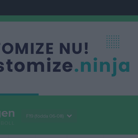
gen
F19 (födda 06-08)
BOLL