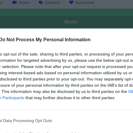
er
Video
Gästbok
Sponsorer
Match
12 - 25
Do Not Process My Personal Information
to opt-out of the sale, sharing to third parties, or processing of your per
Rimbo sporthall
formation for targeted advertising by us, please use the below opt-out s
o HK Roslagen
Djurgård
21 mars 2026
r selection. Please note that after your opt-out request is processed y
14:15
eing interest-based ads based on personal information utilized by us or
disclosed to third parties prior to your opt-out. You may separately opt-
losure of your personal information by third parties on the IAB’s list of
. This information may also be disclosed by us to third parties on the
IA
Participants
that may further disclose it to other third parties.
Inget referat skrivet
l Data Processing Opt Outs