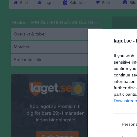
Start
Laget
Kalender
Serier
Bild
Flickor - F19 Öst (F19 Nivå 2A Öst | Grundserie)
Översikt & tabell
laget.se -
Matcher
If you wish 
Spelarstatistik
sensitive in
Rimb
confirm you
continue se
information 
further disc
Referat
participants
Downstream 
Persona