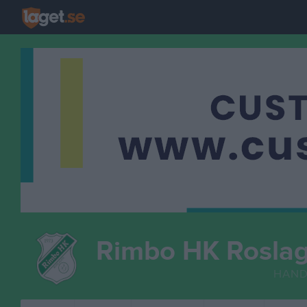
Rimbo HK Rosla
HAND