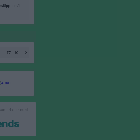
nsläppta mål
17 - 10
 samarbetar med