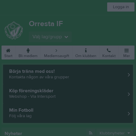
Logga in
Orresta IF
Välj lag/grupp
Start
Bli medlem
Medlemsavgift
Om klubben
Kontakt
Mer
Börja träna med oss!
Kontakta någon av våra grupper
Köp föreningskläder
Webshop - Via Intersport
Min Fotboll
Följ våra lag
Nyheter
Klubbnyheter