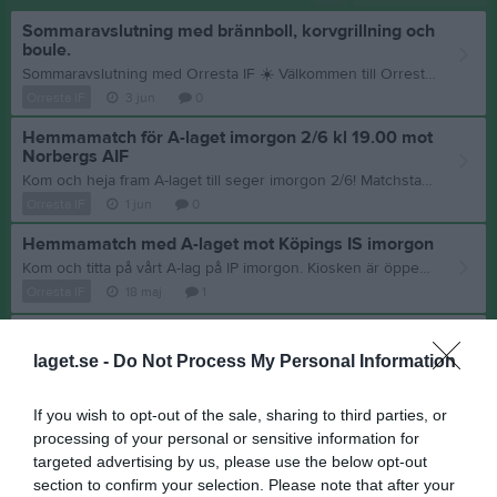
Sommaravslutning med brännboll, korvgrillning och
boule.
Sommaravslutning med Orresta IF ☀️ Välkommen till Orresta IF:s sommaravslutning lördagen den 27 juni kl. 10.00! Vi ser fram emot att samla våra medlemmar för en trevlig dag fylld med gemenskap, aktivitet och sommarkänsla. Under dagen kommer vi att: • Spela en rolig brännbollsturnering • Grilla korv och umgås • Inviga vår nya boulebana Ta gärna med familj och vänner! För att vi ska kunna planera inköp och aktiviteter ber vi dig att svara på kallelsen och ange om du kommer eller inte. Sista anmälningsdag är midsommardagen den 20 juni. Om du tar med dig personer som inte är medlemmar i Orresta IF ber vi dig att skicka ett mejl till info@orrestaif.se och meddela hur många extra personer som kommer att delta. Vi hoppas att många vill vara med och fira in sommaren tillsammans med oss. Varmt välkommen! / Styrelsen i Orresta IF
Orresta IF
3 jun
0
Hemmamatch för A-laget imorgon 2/6 kl 19.00 mot
Norbergs AIF
Kom och heja fram A-laget till seger imorgon 2/6! Matchstart kl 19.00. Kiosken är öppen, varmt välkomna!
Orresta IF
1 jun
0
Hemmamatch med A-laget mot Köpings IS imorgon
Kom och titta på vårt A-lag på IP imorgon. Kiosken är öppen! Välkomna!
Orresta IF
18 maj
1
A-laget har hemmamatch imorgon
Kom och heja fram vårt A-lag så att de får första vinsten för säsongen! Matchstart kl.19.00. Kiosken är öppen, varmt välkomna!
laget.se -
Do Not Process My Personal Information
Orresta IF
4 maj
0
If you wish to opt-out of the sale, sharing to third parties, or
Valborg
processing of your personal or sensitive information for
Stort tack till alla som deltog under Valborgs firandet på Orresta IP!
🔥
targeted advertising by us, please use the below opt-out
Orresta IF
1 maj
0
section to confirm your selection. Please note that after your