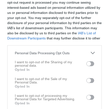
opt-out request is processed you may continue seeing
Visa fler nyheter
interest-based ads based on personal information utilized by
us or personal information disclosed to third parties prior to
Kommande matcher
Spelade matcher
your opt-out. You may separately opt-out of the further
disclosure of your personal information by third parties on the
IAB’s list of downstream participants. This information may
Inga matcher hittades
also be disclosed by us to third parties on the
IAB’s List of
Downstream Participants
that may further disclose it to other
third parties.
Visa alla spelade matcher
Personal Data Processing Opt Outs
Kalender
På gång
I want to opt-out of the Sharing of my
personal data.
8 aug, 08:30
P 18-19
Sparbankscupen, poolspel
Opted In
8 aug, 13:00
F 16-18
Sparbankscupen - Enköping
I want to opt-out of the Sale of my
Personal Data.
10 aug, 18:00
Discgolf Ungdom
Träning
Opted In
10 aug, 18:00
P 18-19
Träning
I want to opt-out of processing my
10 aug, 18:00
F 16-18
Träning
Personal Data for Targeted Advertising.
Opted In