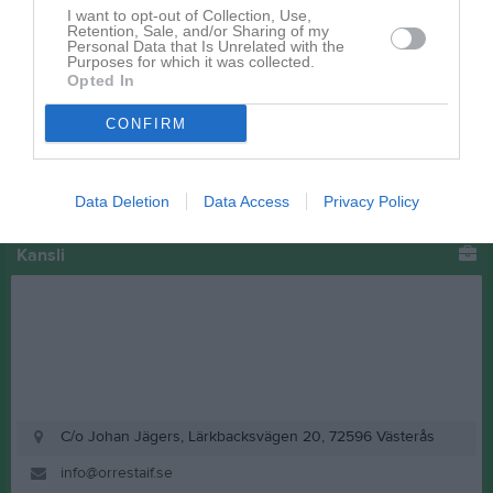
Kalenderöversikt
I want to opt-out of Collection, Use,
Retention, Sale, and/or Sharing of my
Personal Data that Is Unrelated with the
Facebook
Purposes for which it was collected.
Opted In
CONFIRM
Data Deletion
Data Access
Privacy Policy
Kansli
C/o Johan Jägers, Lärkbacksvägen 20, 72596 Västerås
info@orrestaif.se