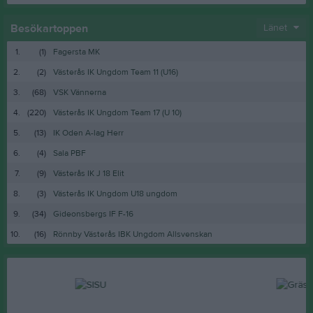
Besökartoppen
Länet
1.
(1)
Fagersta MK
2.
(2)
Västerås IK Ungdom Team 11 (U16)
3.
(68)
VSK Vännerna
4.
(220)
Västerås IK Ungdom Team 17 (U 10)
5.
(13)
IK Oden A-lag Herr
6.
(4)
Sala PBF
7.
(9)
Västerås IK J 18 Elit
8.
(3)
Västerås IK Ungdom U18 ungdom
9.
(34)
Gideonsbergs IF F-16
10.
(16)
Rönnby Västerås IBK Ungdom Allsvenskan