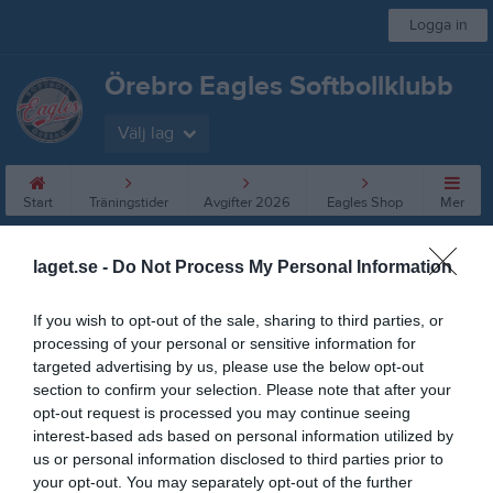
Logga in
Örebro Eagles Softbollklubb
Välj lag
Start
Träningstider
Avgifter 2026
Eagles Shop
Mer
Rutiner o Riktlinjer
laget.se -
Do Not Process My Personal Information
Rutin Ledare
If you wish to opt-out of the sale, sharing to third parties, or
processing of your personal or sensitive information for
Rutin Ledare
targeted advertising by us, please use the below opt-out
section to confirm your selection. Please note that after your
Rutin för utdrag ur belastningsregistret
opt-out request is processed you may continue seeing
interest-based ads based on personal information utilized by
Bakgrund
us or personal information disclosed to third parties prior to
Från 1 januari 2020 ska alla idrottsföreningar inom RF kontrollera
your opt-out. You may separately opt-out of the further
begränsat registerutdrag för ledare som har direkt och