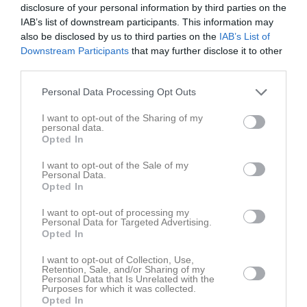
disclosure of your personal information by third parties on the
regelbunden kontakt med barn.
IAB’s list of downstream participants. This information may
also be disclosed by us to third parties on the
IAB’s List of
Kort fakta:
Downstream Participants
that may further disclose it to other
• Förening/förbund ska begära utdrag av alla från 15 år i dess
third parties.
verksamhet som arbetar med eller på annat sätt har direkt och
regelbunden kontakt med barn.
Personal Data Processing Opt Outs
• Barn är alla under 18 år.
• Utdraget visar endast grova brott; mord, dråp, grov misshandel,
I want to opt-out of the Sharing of my
människorov, sexualbrott, barnpornografibrott eller grovt rån.
personal data.
Opted In
• Föreningen ska kontrollera utdraget och dokumentera att
kontrollen har genomförts. Utdrag visas av den enskilde i
I want to opt-out of the Sale of my
original och återlämnas direkt. Inga utdrag ska arkiveras av
Personal Data.
föreningen, endast en notering om att kontroll är genomförd för
Opted In
viss person i viss roll får dokumenteras.
I want to opt-out of processing my
Personal Data for Targeted Advertising.
Rutin för Örebro Eagles Softboll
Opted In
Klubben har upprättat ett register över vem/vilka som är
tränare/ledare (med flera) som har kontakt med barn.
I want to opt-out of Collection, Use,
Retention, Sale, and/or Sharing of my
Alla ledare som har direkt och regelbunden kontakt med barn
Personal Data that Is Unrelated with the
ska uppvisa ett utdrag ur belastningsregistret innan de börjar
Purposes for which it was collected.
arbeta med barn och sedan en gång varje år.
Opted In