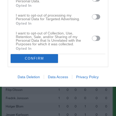
2p Nils Sved
Personal Data.
Opted In
1p Douglas Hellström
I want to opt-out of processing my
Personal Data for Targeted Advertising.
Spelarstatistik
Utespelare
Opted In
Namn
M
G
A
GK
RK
P
I want to opt-out of Collection, Use,
Retention, Sale, and/or Sharing of my
Gustav Ekvall
1
0
0
0
0
3
Personal Data that Is Unrelated with the
Purposes for which it was collected.
Opted In
Nils Sved
1
1
0
0
0
2
Douglas Hellström
1
0
0
1
0
1
CONFIRM
Johan Brolin
1
1
0
0
0
0
Awet Abisolom
1
0
0
0
0
0
Data Deletion
Data Access
Privacy Policy
Felix Olsson
1
0
0
0
0
0
Filip Olsson
1
0
0
0
0
0
Fredrik Jonsson
1
0
0
0
0
0
Holger Blom
1
0
0
1
0
0
Jesper Karlsson
1
0
0
1
0
0