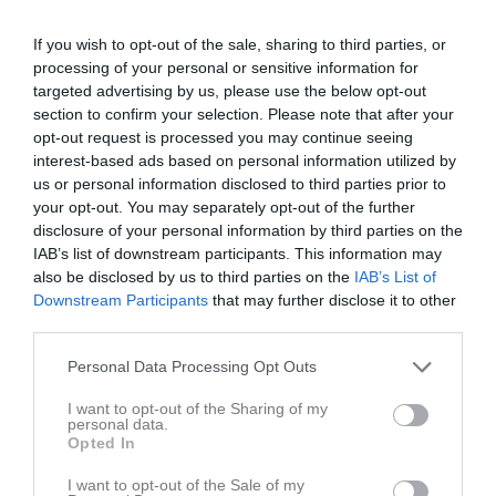
division 4. Näsviken dominerar stort den första halvleken och
borde ha tagit ledningen med några mål. Men bollen ville inte
If you wish to opt-out of the sale, sharing to third parties, or
passera in mellan ramen och den första halvleken slutar 0-0.
processing of your personal or sensitive information for
targeted advertising by us, please use the below opt-out
Halvlek nr två fortsätter på samma sätt, det är gästerna som
section to confirm your selection. Please note that after your
skapar farligheterna men det sista framför mål saknas. I stället är
opt-out request is processed you may continue seeing
det hemmalaget som tar tillvara på ett av sina få tillfällen och tar
interest-based ads based on personal information utilized by
ledningen i matchminut 51'. 1-0 till hemmalaget och en intensiv jakt
us or personal information disclosed to third parties prior to
på kvittering från dom gröna inleds.
your opt-out. You may separately opt-out of the further
Nils Sved är den som gör det efterlängtade 1-1-målet i matchminut
disclosure of your personal information by third parties on the
64'. Nästa händelse att nämna sker i minut 76', huvuddomaren
IAB’s list of downstream participants. This information may
blåser för frispark till försvarande Näsviken endast en meter från
also be disclosed by us to third parties on the
IAB’s List of
mållinjen, men linjemannen viftar ivrigt med sin flagga och
Downstream Participants
that may further disclose it to other
huvuddomaren ändrar sitt beslut till straff för Iggesund. Iggesund
third parties.
gör inget misstag utan resultatet justeras till 2-1. Någon förklaring
till det ändrade domslutet ges ej. Åter igen börjar jakten på
Personal Data Processing Opt Outs
kvittering. Denna gång är det Johan Brolin som kan uppnå målet
och göra 2-2. Delat pott och fortfarande två obesegrade lag.
I want to opt-out of the Sharing of my
personal data.
Opted In
Nikenligan
3p Gustav Ekvall
I want to opt-out of the Sale of my