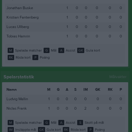
Jonathan Buske
1
0
0
0
0
0
Kristian Fantenberg
1
0
0
0
0
0
Lucas Ullberg
1
0
0
0
0
0
Tobias Hamrin
1
0
0
0
0
0
M
Spelade matcher
G
Mål
A
Assist
GK
Gula kort
RK
Röda kort
P
Poäng
Spelarstatistik
Målvakter
Namn
M
G
A
S
IM
GK
RK
P
Ludvig Wallin
1
0
0
0
0
0
0
0
Niclas Frank
1
0
0
0
2
0
0
0
M
Spelade matcher
G
Mål
A
Assist
S
Skott på mål
IM
Insläppta mål
GK
Gula kort
RK
Röda kort
P
Poäng