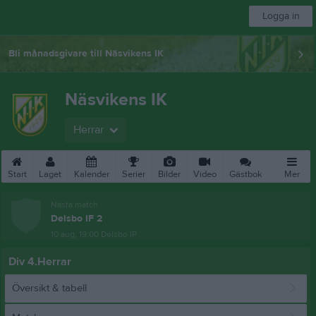
Logga in
Bli månadsgivare till Näsvikens IK
Näsvikens IK
Herrar
Start
Laget
Kalender
Serier
Bilder
Video
Gästbok
Mer
Nästa match
Delsbo IF 2
10 aug, 19:00
Delsbo IP
Div 4.Herrar
Översikt & tabell