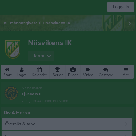
Logga in
Bli månadsgivare till Näsvikens IK
Näsvikens IK
Herrar
Start
Laget
Kalender
Serier
Bilder
Video
Gästbok
Mer
Nästa match
Ljusdals IF
7 aug, 19:00
Tunet, Näsviken
Div 4.Herrar
Översikt & tabell