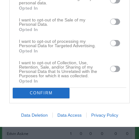
hemmalaget går till fyramålsskytten Tobbe Johansson.
personal data.
Opted In
Nikenligan
I want to opt-out of the Sale of my
3p Tobbe Johansson
Personal Data.
2p Jesper Karlsson
Opted In
1p Johan Brolin
I want to opt-out of processing my
Personal Data for Targeted Advertising.
Spelarstatistik
Utespelare
Opted In
I want to opt-out of Collection, Use,
Namn
M
G
A
GK
RK
P
Retention, Sale, and/or Sharing of my
Personal Data that Is Unrelated with the
Tobias Johansson
1
4
0
1
0
3
Purposes for which it was collected.
Opted In
Jesper Karlsson
1
0
0
0
0
2
CONFIRM
Johan Brolin
1
3
0
0
0
1
Johan Szabo
1
1
0
0
0
0
Kristian Fantenberg
1
1
0
0
0
0
Data Deletion
Data Access
Privacy Policy
Douglas Hellström
1
0
0
0
0
0
Edvin Askne
1
0
0
0
0
0