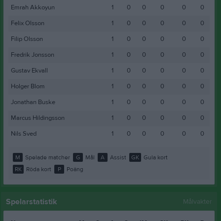
Emrah Akkoyun
1
0
0
0
0
0
Felix Olsson
1
0
0
0
0
0
Filip Olsson
1
0
0
0
0
0
Fredrik Jonsson
1
0
0
0
0
0
Gustav Ekvall
1
0
0
0
0
0
Holger Blom
1
0
0
0
0
0
Jonathan Buske
1
0
0
0
0
0
Marcus Hildingsson
1
0
0
0
0
0
Nils Sved
1
0
0
0
0
0
M
Spelade matcher
G
Mål
A
Assist
GK
Gula kort
RK
Röda kort
P
Poäng
Spelarstatistik
Målvakter