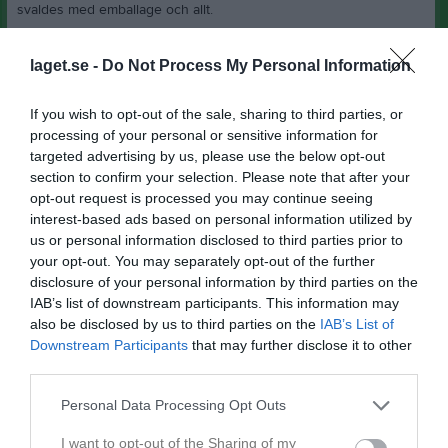
svaldes med emballage och allt.
Det var fjolårets segrare av Näsvikens interna skytteliga som
laget.se -
Do Not Process My Personal Information
visade vägen, Johan Brolin gör 1-0 och 2-0 i matchminut 8' och
20'. Sedan är det en annan pålitlig målgörare som kommer till tals,
If you wish to opt-out of the sale, sharing to third parties, or
3-0 och 4-0 i matchminut 35' och 39'. Därefter visar en nykomling
processing of your personal or sensitive information for
i dom gröna kläderna att han vill vara med och producera, Kristian
targeted advertising by us, please use the below opt-out
Fantenberg gör 5-0 i slutminuterna av den första halvleken.
section to confirm your selection. Please note that after your
Halvtidsvila och 5-0 på resultattavlan.
opt-out request is processed you may continue seeing
interest-based ads based on personal information utilized by
Måltillverkningen i halvlek nr 2 börjar med att Nikens stabile
us or personal information disclosed to third parties prior to
mittback Johan Szabo sätter pannan till på en hörna, 6-0 i minut
your opt-out. You may separately opt-out of the further
48'. Sedan är det åter Tobbe Johansson som överlistar Bjuråkers
disclosure of your personal information by third parties on the
försvar med 7-0 och 8-0 i minut 59' respektive 66'. Han som
IAB’s list of downstream participants. This information may
visade vägen får avsluta dagens målprotokoll, Johan Brolin
also be disclosed by us to third parties on the
IAB’s List of
fastställer slutresultatet till 9-0 i matchminut 70'.
Downstream Participants
that may further disclose it to other
third parties.
Efter lite tillbakablickar i historiken visar det sig att det inte var
målrekord i en div.4-match på Tunet, Bollnäs Kurd besegrades
Personal Data Processing Opt Outs
med 10-0 på Tunet 2022. Rekord eller inte så var det en
förnämlig start på säsongen 2025. Priset som matchens lirare i
I want to opt-out of the Sharing of my