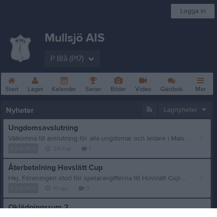
Logga in
Mullsjö AIS
P Blå (P17)
Start
Laget
Kalender
Serier
Bilder
Video
Gästbok
Mer
Nyheter
Lagnyheter
Ungdomsavslutning
Välkomna till avslutning för alla ungdomar och ledare i Mais! Datum: 24 april Tid : 17.00-20.00 Plats: Nyhemshallen Vi kommer ha liknande upplägg som förra året med stationer med olika tävlingar där lagen tävlar tillsammans. Det kommer också att grillas hamburgare under kvällen. Vi avslutar med pris- och medaljutdelning. Varmt välkomna önskar ungdomssektionen
P Blå (P17)
29 mar
1
Återbetalning Hovslätt Cup
Hej, Föreningen stod för spelaravgifterna till Hovslätt Cup så David har swishat tillbaka 220 kr/spelare. Vi vill passa på att tacka spelare och föräldrar för denna säsong! Nästa säsong kommer vi förmodligen börja spela 4-4 med målvakt. Vi startar upp säsongen i början av oktober. Ha en härlig sommar så ses vi i höst! /David och Martin
P Blå (P17)
10 apr
0
Oklädningsrum 2