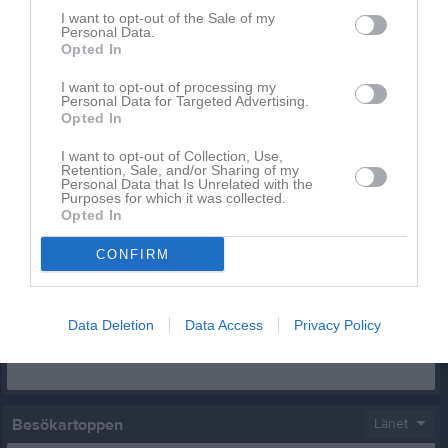
I want to opt-out of the Sale of my
Inget album finns skapat
Personal Data.
Opted In
Logga in som administratör och skapa ert första album
I want to opt-out of processing my
Personal Data for Targeted Advertising.
Kalender
På gång
Opted In
4 okt, 09:00
FOTODAG ungdomslagen
I want to opt-out of Collection, Use,
Retention, Sale, and/or Sharing of my
Personal Data that Is Unrelated with the
Kalenderöversikt
Purposes for which it was collected.
Opted In
Facebook
CONFIRM
Data Deletion
Data Access
Privacy Policy
Besökartoppen
Länet