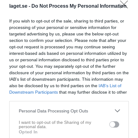
Vi har omklädningsrum 2 i A-hallen
laget.se -
Do Not Process My Personal Information
P Blå (P17)
5 apr
0
Visa fler nyheter
If you wish to opt-out of the sale, sharing to third parties, or
processing of your personal or sensitive information for
Senast uppladdade video
targeted advertising by us, please use the below opt-out
section to confirm your selection. Please note that after your
opt-out request is processed you may continue seeing
interest-based ads based on personal information utilized by
us or personal information disclosed to third parties prior to
your opt-out. You may separately opt-out of the further
disclosure of your personal information by third parties on the
Ingen video uppladdad
IAB’s list of downstream participants. This information may
Logga in och ladda upp ert första klipp
also be disclosed by us to third parties on the
IAB’s List of
Downstream Participants
that may further disclose it to other
third parties.
Senast uppdaterade album
Personal Data Processing Opt Outs
I want to opt-out of the Sharing of my
personal data.
Opted In