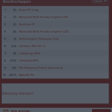
Besökartoppen
Länet
1.
(5)
Skara HF A-lag
2.
(7)
Mariestad BoIS Hockey Ungdom U18
3.
(2)
Skultorps IF
4.
(8)
Mariestad BoIS Hockey Ungdom U20
5.
(1)
Slottsskogens Petanque Club
6.
(25)
Utsiktens BK Herr A
7.
(9)
Lidköpings MCK
8.
(730)
Uddevalla BTK
9.
(15)
IFK Falköping Fotboll Seniorerna
10.
(1577)
Råda BK P9
F10 (F2016)