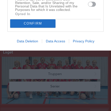
Retention, Sale, and/or Sharing of my
Personal Data that Is Unrelated with the
Purposes for which it was collected.
Kalender
På gång
Opted In
29 aug, 09:00
Uppstartsläger
CONFIRM
11 sep, 17:00
Göteborg cup
Kalenderöversikt
Data Deletion
Data Access
Privacy Policy
Laget
Truppen
Serier