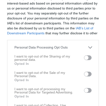
interest-based ads based on personal information utilized by
us or personal information disclosed to third parties prior to
Senast uppladdade video
your opt-out. You may separately opt-out of the further
disclosure of your personal information by third parties on the
IAB’s list of downstream participants. This information may
also be disclosed by us to third parties on the
IAB’s List of
Downstream Participants
that may further disclose it to other
third parties.
Ingen video uppladdad
Personal Data Processing Opt Outs
Logga in och ladda upp ert första klipp
I want to opt-out of the Sharing of my
personal data.
Senast uppdaterade album
Opted In
I want to opt-out of the Sale of my
Personal Data.
Opted In
I want to opt-out of processing my
Personal Data for Targeted Advertising.
Opted In
Inget album finns skapat
Logga in som administratör och skapa ert första album
I want to opt-out of Collection, Use,