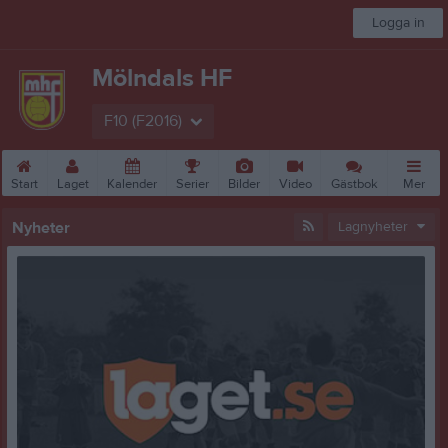
Logga in
Mölndals HF
F10 (F2016)
Start
Laget
Kalender
Serier
Bilder
Video
Gästbok
Mer
Nyheter
Lagnyheter