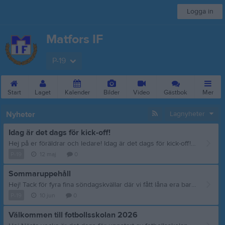
Logga in
Matfors IF
P-19
Start
Laget
Kalender
Bilder
Video
Gästbok
Mer
Nyheter
Lagnyheter
Idag är det dags för kick-off!
Hej på er föräldrar och ledare! Idag är det dags för kick-off! Liten påminnelse om tiderna för idag. Starttiderna ser ut som följande: 17:30 Flickor 2019, 2020 - 2021 18:15 Pojkar 2019, 2020-2021 Kvällen startar med en aktivitet med kyrkans personal efter det kommer ni få gå till en angiven plats på Thulevallen för presentation av era ledare, information samt utlämning av klädpaket. Då detta bara är en uppstart av fotbollsskolan och inget träningstillfällle så kan ni komma som ni är och behöver inte ha på er träningskläder :) Informationsblad kommer att delas ut till varje barn i samband med att vi delar ut spelarpaketet. I informationsbladet finner ni alla datum för träningstiderna denna års fotbollsskola samt kontaktuppgifter till ledarna. Träningstillfällena kommer att vara på söndagar, kl 18:00 med start denna söndag 17/5. Har ni frågor? Skicka ett mejl till mig så kan jag hjälpa! matforsif@folkanmatfors.se Med vänlig hälsning, Ida, Kanslist Matfors IF och ansvarig för fotbollsskolan
P-19
12 maj
0
Sommaruppehåll
Hej! Tack för fyra fina söndagskvällar där vi fått låna era barn en stund. Det är så otroligt roligt att se utvecklingen och glädjen hos dem. Nu tar vi sommaruppehåll till den 2 aug (kallelse kommer). Vi kommer under sommaren göra en riktig kallelse till Ånäscupen den 30 aug där det är viktigt att ni svarar. Detta så vi kan planera deltagandet på bästa sätt. Soliga hälsningar från Ledarna
P-19
10 jun
0
Välkommen till fotbollsskolan 2026