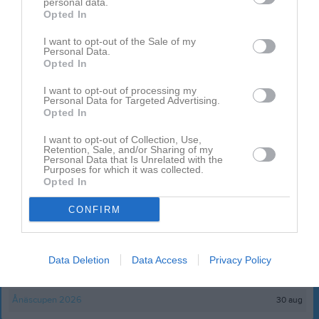
personal data.
Senast uppdaterade album
Opted In
I want to opt-out of the Sale of my
Personal Data.
Opted In
I want to opt-out of processing my
Personal Data for Targeted Advertising.
Opted In
Inget album finns skapat
Logga in som administratör och skapa ert första album
I want to opt-out of Collection, Use,
Retention, Sale, and/or Sharing of my
Personal Data that Is Unrelated with the
Purposes for which it was collected.
Kalender
På gång
Opted In
9 aug, 18:00
Träning
CONFIRM
16 aug, 18:00
Träning
23 aug, 18:00
Träning
Data Deletion
Data Access
Privacy Policy
30 aug
Intresseanmälan Ånäscupen
30 aug
Ånäscupen 2026