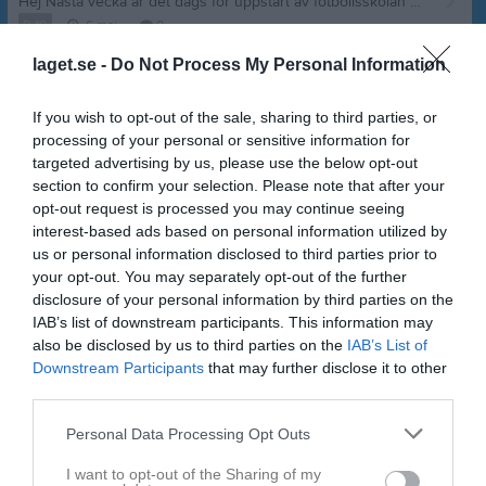
Hej Nästa vecka är det dags för uppstart av fotbollsskolan 2026! Jag har precis skickat ut alla fakturor, hittar ni inte den kolla i skräpposten. För att få ut klädpaketet på kick-offen så måste avgiften vara betald innan 12/5. I paketet ingår en fotbollströja, fotboll och en vattenflaska. Har ni frågor angående fakturan/avgiften, kontakta mig. Gällande kickoffen tisdag 12/5 så ser starttiderna ut som följande: 17:30 Flickor 2019, 2020 - 2021 18:15 Pojkar 2019, 2020-2021 Kvällen startar med en aktivitet med kyrkans personal efter det kommer ni få gå till en angiven plats på Thulevallen för presentation av era ledare, information samt utlämning av klädpaket. Då detta bara är en uppstart av fotbollsskolan och inget träningstillfällle så kan ni komma som ni är och behöver inte ha på er träningskläder :) Vi ses nästa tisdag 12/5, välkommna! Hälsningar, Ida, MIF Kansli
P-19
6 maj
0
Visa fler nyheter
laget.se -
Do Not Process My Personal Information
Nyheter från föreningen
If you wish to opt-out of the sale, sharing to third parties, or
processing of your personal or sensitive information for
Fördelning av arbetspass Lilla VM
targeted advertising by us, please use the below opt-out
2 jul
Fredagsfys
section to confirm your selection. Please note that after your
opt-out request is processed you may continue seeing
8 jun
Sista träningstillfället innan Lilla VM 2026
interest-based ads based on personal information utilized by
us or personal information disclosed to third parties prior to
Senast uppladdade video
your opt-out. You may separately opt-out of the further
disclosure of your personal information by third parties on the
IAB’s list of downstream participants. This information may
also be disclosed by us to third parties on the
IAB’s List of
Downstream Participants
that may further disclose it to other
third parties.
Ingen video uppladdad
Personal Data Processing Opt Outs
Logga in och ladda upp ert första klipp
I want to opt-out of the Sharing of my