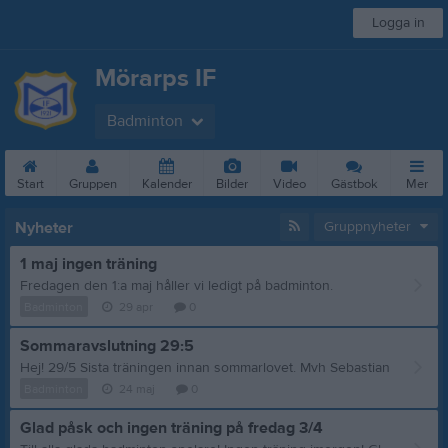
Logga in
Mörarps IF
Badminton
Start
Gruppen
Kalender
Bilder
Video
Gästbok
Mer
Nyheter
Gruppnyheter
1 maj ingen träning
Fredagen den 1:a maj håller vi ledigt på badminton.
Badminton
29 apr
0
Sommaravslutning 29:5
Hej! 29/5 Sista träningen innan sommarlovet. Mvh Sebastian
Badminton
24 maj
0
Glad påsk och ingen träning på fredag 3/4