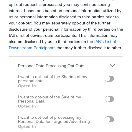
opt-out request is processed you may continue seeing
Badminton 27/12
interest-based ads based on personal information utilized by
Hej alla badmintonfans! Kom gärna och spela en timme idag 16.00-17.00 i skolans hall. /ledarna
us or personal information disclosed to third parties prior to
Badminton
27 dec 2024
0
your opt-out. You may separately opt-out of the further
disclosure of your personal information by third parties on the
Badminton avslutning 13/12
IAB’s list of downstream participants. This information may
Hej alla spelare och barn! Nu på fredag den 13/12 blir det avslutning på badminton. Vi ses som vanligt kl. 16.00 Vi avslutar med lite julfika. /ledarna
also be disclosed by us to third parties on the
IAB’s List of
Badminton
10 dec 2024
0
Downstream Participants
that may further disclose it to other
third parties.
Visa fler nyheter
Personal Data Processing Opt Outs
Nyheter från föreningen
I want to opt-out of the Sharing of my
Jubileum 100+5
personal data.
Opted In
Senast uppladdade video
I want to opt-out of the Sale of my
Personal Data.
Opted In
I want to opt-out of processing my
Personal Data for Targeted Advertising.
Opted In