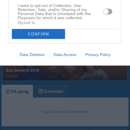
Badminton 20/11
I want to opt-out of Collection, Use,
Retention, Sale, and/or Sharing of my
Ola Andreasson och hans son Theo gästade oss 20...
Personal Data that Is Unrelated with the
Purposes for which it was collected.
Opted In
Senast uppdaterade album
CONFIRM
Data Deletion
Data Access
Privacy Policy
Åke Sandins 2018
2 bilder
Kalender
På gång
Inga kommande aktiviteter