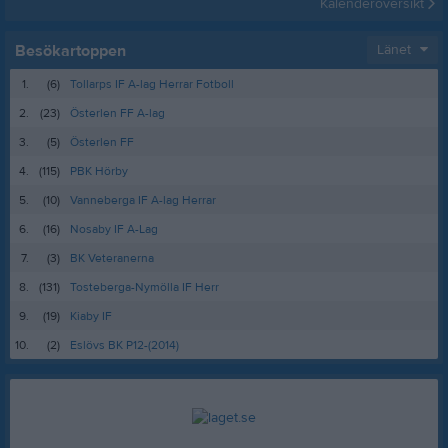
Kalenderöversikt
Besökartoppen
Länet
1.
(6)
Tollarps IF A-lag Herrar Fotboll
2.
(23)
Österlen FF A-lag
3.
(5)
Österlen FF
4.
(115)
PBK Hörby
5.
(10)
Vanneberga IF A-lag Herrar
6.
(16)
Nosaby IF A-Lag
7.
(3)
BK Veteranerna
8.
(131)
Tosteberga-Nymölla IF Herr
9.
(19)
Kiaby IF
10.
(2)
Eslövs BK P12-(2014)