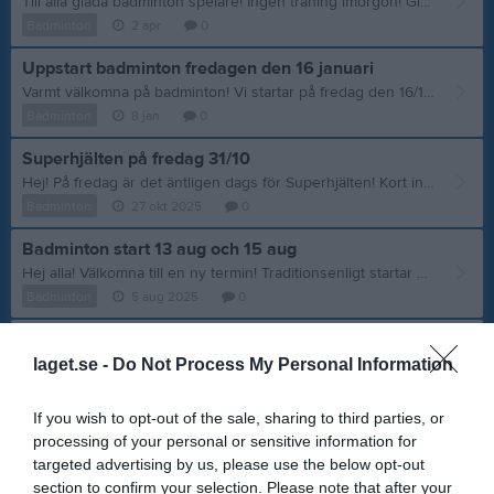
Till alla glada badminton spelare! Ingen träning imorgon! Glad påsk. /ledarna
Badminton
2 apr
0
Uppstart badminton fredagen den 16 januari
Varmt välkomna på badminton! Vi startar på fredag den 16/1 16.00-17.00 är det mer av familjespel och därefter 17.00-18.00 är det mer avancerade övningar. Medtag inneskor och vattenflaska. Rack finns det att låna. /ledarna.
Badminton
8 jan
0
Superhjälten på fredag 31/10
Hej! På fredag är det äntligen dags för Superhjälten! Kort information för dem som är anmälda inför tävlingen: Var här senast 9.45 för incheckning på bana 1 Tävlingens beräknade tid är mellan 10.00-13.00 Ta med något att äta mellan matcherna för att fylla på med energi På varje bana kommer det att finnas rack att låna - det är inga krav på eget rack På varje bana kommer det även att finnas volontärer som hjälper till under matcherna På plats kommer barnen att bli indelade i grupper som man tävlar inom Matchformatet kommer att vara bäst av 3 set till 11 utan förlängning Följ gärna med som förälder för att stötta/peppa och hjälpa till! Glöm inte Halloweenklädsel för chansen att vinna ett hemligt pris… :D Träning utgår den 31/10.
Badminton
27 okt 2025
0
Badminton start 13 aug och 15 aug
Hej alla! Välkomna till en ny termin! Traditionsenligt startar badminton i samband med skolstarten. På onsdagar från och med den 13 augusti erbjuds träning för ungdomar och äldre spelare 19.30-21.00. På fredagar från och med den 15 augusti erbjuds träning för yngre 16.00-17.00 (med inslag av familjeträning) samt möjlighet till mer avancerat spel 17.00-18.00. Kom ombytt, med skor och vattenflaska. Rack finns att låna. Varmt välkomna! /ledarna
Badminton
5 aug 2025
0
Badminton avslutning
Avslutning på badminton är planerad till den 30 maj. Varmt välkomna! Finns det intresse för träning under sommaren, så går det att boka idrottshallen. /ledarna
laget.se -
Do Not Process My Personal Information
Badminton
22 maj 2025
0
If you wish to opt-out of the sale, sharing to third parties, or
Badminton start 8/1
processing of your personal or sensitive information for
Badminton start idag den 8/1. Onsdagar träning 19.30-21.00 äldre spelare Fredagar träning 16.00-18.00 - blandade grupper Varmt välkomna!
targeted advertising by us, please use the below opt-out
Badminton
8 jan 2025
0
section to confirm your selection. Please note that after your