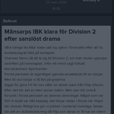
Gårdby IF
25 mars 2026
19:30
Referat
Månsarps IBK klara för Division 2
efter sanslöst drama
Våra härliga lila killar hade satt sig själva i förarsätet efter att ha
bortabesegrat SSG på bortaplan.
Chansen fanns då att ta sig till Division 2, om man skulle upprepa
bedriften på hemmaplan, inför ett minst sagt fullsatt
Norrahammars Sportcenter.
Första perioden är egentligen ganska avvaktande till en början.
Men till slut börjar vi få fart på grejerna.
Sigge för göra 1-0 för oss efter en läcker pass från Filip Olsson.
Efter det blir det en liten annan match. Men den blir också
förryckt i första perioden av diverse utvisningar. Något som var
100 % ikväll var vårt boxplay, det börjar redan i första när Vilgot
blir utvisad. Riktigt bra gör vi jobbet i numerärt överläga. Sedan
blir det en dubbelutvisning då Filip och deras nr 19 har en intern