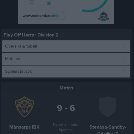
Play Off Herrar Division 2
Översikt & tabell
Matcher
Spelarstatistik
Match
9 - 6
Norrahammars 
Månsarps IBK
Stenåsa-Sandby-
Sporthall