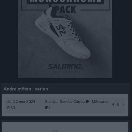
Andra möten i serien
sön 22 mar 2026,
Stenåsa-Sandby-Gårdby IF -
Månsarps
4 - 5
13:30
IBK