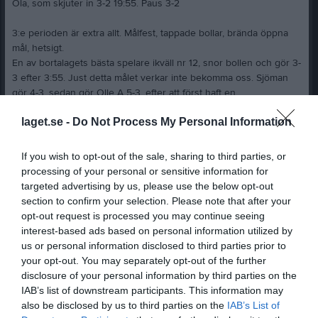
Ola, som skjuter in 3-2 19:55. Paus 3-2
3:e perioden är extra allt. Målfest, tappade bollar, brända öppna
mål, hetsigt.
En av bortalagets bästa spelare ikväll nr 12, snor bollen och gör 3-
3 efter 3:55. Just detta målet verkar inte bekomma oss. Sjöman
gör 4-3, sedan gör Olle A 5-3, efter att först haft en
brottningsmatch med en bortaspelare på egen planhalva., som
laget.se -
Do Not Process My Personal Information
han vann och kom loss. Han kom loss så pass bra att han möter
passen från Filip Olsson perfekt till 5-3.
Tiden då 05:06. Sen är det ett krig i 10 minuter. SSG kör på med
If you wish to opt-out of the sale, sharing to third parties, or
allt dom har, och det är konstigt att det inte blir fler mål just då.
processing of your personal or sensitive information for
Anton Fransson då ?, jo han dyker helt plötsligt upp, och är
targeted advertising by us, please use the below opt-out
framme när bortalaget bryter våra uppspel 2 gånger, och denna
section to confirm your selection. Please note that after your
Fransson har helt plötsligt sett till att det står 5-5. Efter 5-5 också
opt-out request is processed you may continue seeing
en hyschande målgest mot våra supportrar i Purple Army, men
interest-based ads based on personal information utilized by
möjligt att vi också skrikit på honom från läktaren.
us or personal information disclosed to third parties prior to
Rent mentalt så känner man ju att vi kanske är på väg att tappa
your opt-out. You may separately opt-out of the further
detta ? Men efter 18:14 gör vi 6-5 genom Anders Sjöman, hur har
disclosure of your personal information by third parties on the
jag ingen aning om, tyckte det såg ut som att målvakten hade
IAB’s list of downstream participants. This information may
bollen, men den kanske var fri.
also be disclosed by us to third parties on the
IAB’s List of
Bortalaget tar här timeout, och satsar på 6 mot 5 spel.