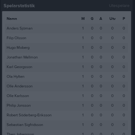
Spelarstatistik
Utespelare
Namn
M
G
A
Utv
P
Anders Sjöman
1
0
0
0
0
Filip Olsson
1
0
0
0
0
Hugo Moberg
1
0
0
0
0
Jonathan Wallmon
1
0
0
0
0
Karl Georgsson
1
0
0
0
0
Ola Hylten
1
0
0
0
0
Olle Andersson
1
0
0
0
0
Olle Karlsson
1
0
0
0
0
Philip Jonsson
1
0
0
0
0
Robert Söderberg-Eriksson
1
0
0
0
0
Sebastian Sigfridsson
1
0
0
0
0
Theo Johansson
1
0
0
0
0