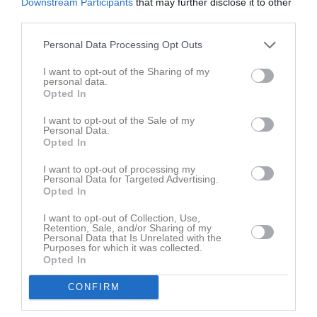
Downstream Participants
that may further disclose it to other
Det ger utdelning för oss. Sjöman läser en av deras passningar
third parties.
och serverar Philip J, som slitit hårt hela matchen, och äntligen får
göra mål
Personal Data Processing Opt Outs
Det blir vilt firande redan här. Och vi är inte med när det blåses
I want to opt-out of the Sharing of my
tekning ingen. 7-6 istället...
personal data.
Nu är tiden 18:51.
Opted In
Nervöst var ordet. Men samma scenario upprepar sig igen. Walle
bryter, spelar till Filip, som ser att ingen i SSG täcker hemåt, så
I want to opt-out of the Sale of my
Personal Data.
han slår in 8-6. Slutresultatet blir 9-6. Sista målet spel 4 mot 6, då
Opted In
Ola åker ut 19:51.
Anders Sjöman, våran kulturbärare, får spika slutresultatet.
I want to opt-out of processing my
Personal Data for Targeted Advertising.
Opted In
Det finns mycket och säga och många att berömma. Ledarstaben.
Björn Blomqvist, med support av Johan Nordberg
I want to opt-out of Collection, Use,
Givetvis alla spelare. Daniel Sigridsson, Martin Henriksson,
Retention, Sale, and/or Sharing of my
Jonathan Wallmon, Vilgot Gustafsson, Karl Georgsson, Olle
Personal Data that Is Unrelated with the
Purposes for which it was collected.
Andersson, Anders Sjöman, Ola Hyltén, Philip Jonsson, Filip
Opted In
Olsson, Olle Karlsson, Sebastian Sigfridsson, Wilton Sandberg,
Hugo Moberg, Robert Eriksson-Söderberg och Theo Johansson.
CONFIRM
Dessa spelade idag
Sedan har vi haft fler spelare med.