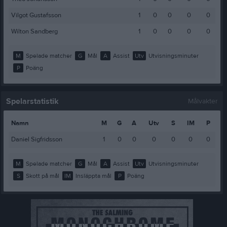
Vilgot Gustafsson
1
0
0
0
0
Wilton Sandberg
1
0
0
0
0
M
Spelade matcher
G
Mål
A
Assist
Utv
Utvisningsminuter
P
Poäng
Spelarstatistik
Målvakter
Namn
M
G
A
Utv
S
IM
P
Daniel Sigfridsson
1
0
0
0
0
0
0
M
Spelade matcher
G
Mål
A
Assist
Utv
Utvisningsminuter
S
Skott på mål
IM
Insläppta mål
P
Poäng