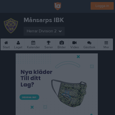
Logga in
Månsarps IBK
Herrar Division 2
Start
Laget
Kalender
Serier
Bilder
Video
Gästbok
Mer