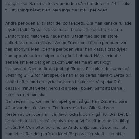
uppgörelse. Samt i slutet av perioden så hittar deras nr 19 tillbaka
till utvisningsbåset igen. Men inga mer mål i perioden.
Andra perioden är till stor del bortalagets. Om man kanske rullade
mycket boll i första i sidled mellan backar, är spelet rakare nu.
Jämfört med match ett, hade man ju tagit med sig sin store
kulturbärare och målskytt Anton Fransson. I första perioden var
han anonym. Men i denna perioden visar han klass. Först dyker
han upp på bortre stolpen och gör 1-1 ohotad. Några minuter
senare smäller det igen bakom Daniel i målet, ett riktigt
klassavslut. Och nu är det jobbigt för oss. Filip åker dessutom på
utvisning 2 + 2 för hårt spel, då han är på deras målvakt. Detta blir
såhär i efterhand en nyckelsekvens i matchen. Vi spelar 0-0
dessa 4 minuter, efter heroiskt arbete i boxen. Samt att Daniel i
målet tar det han ska.
När sedan Filip kommer in i spel igen, så gör han 2-2, med bara
40 sekunder på planen. Fint framspelad av Olle Karlsson.
Resten av perioden är i vår favör också, och vi går för 3-2. Det blir
bortagets tur att dra på sig utvisningar. Vi får väl inte heller riktigt
till vårt PP. Men efter bollvinst av Anders Sjöman, så ser man att
han letar efter det perfekta läget för pass eller skott. Han hittar