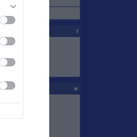
ppen
er
ebook
ter @KumlaIBK