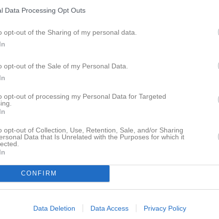
Tru
Visa fler nyheter
l Data Processing Opt Outs
Seri
Senast uppdaterade album
o opt-out of the Sharing of my personal data.
In
Fac
o opt-out of the Sale of my Personal Data.
In
to opt-out of processing my Personal Data for Targeted
ing.
D1 2022/23
In
...
1 bild
o opt-out of Collection, Use, Retention, Sale, and/or Sharing
ersonal Data that Is Unrelated with the Purposes for which it
Twit
lected.
In
CONFIRM
Data Deletion
Data Access
Privacy Policy