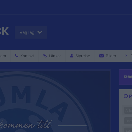
BK
Välj lag
lem
Kontakt
Länkar
Styrelse
Bilder
T
Stöd
P
A-l
Dam
A-l