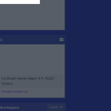
li
c/o Elcam Gamla Vägen 5 F, 70227
Örebro
info@kumlaibk.se
ökartoppen
Länet