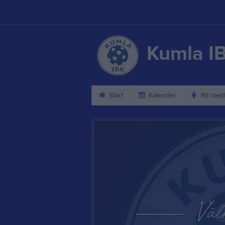
Kumla I
Start
Kalender
Bli med