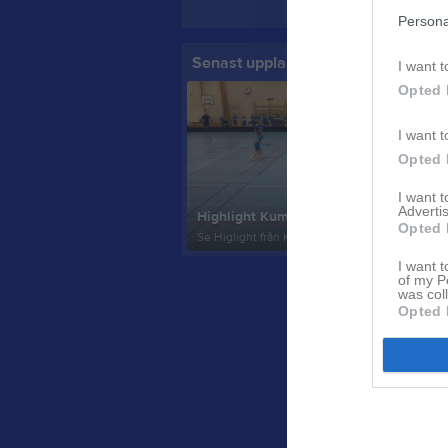
Persona
Senast uppladdade video
I want t
Opted 
I want t
Opted 
I want 
Advertis
Highlight Kumla IBK - Per-Ols IBF
Opted 
Se Higlight från Kumlas match mot Per-Ols IBF. 
I want t
of my P
was col
Opted 