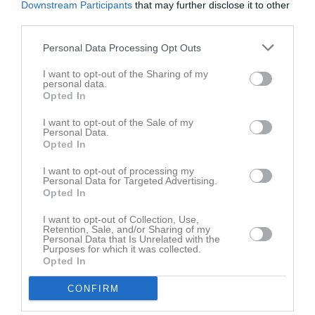
Downstream Participants
that may further disclose it to other
third parties.
Personal Data Processing Opt Outs
I want to opt-out of the Sharing of my
Inget album finns skapat
personal data.
Opted In
Logga in som administratör och skapa ert första album
I want to opt-out of the Sale of my
Kalender
På gång
Personal Data.
Opted In
17 aug, 18:00
Träning
I want to opt-out of processing my
Personal Data for Targeted Advertising.
24 aug, 18:00
Träning
Opted In
31 aug, 18:00
Träning
I want to opt-out of Collection, Use,
Retention, Sale, and/or Sharing of my
7 sep, 18:00
Träning
Personal Data that Is Unrelated with the
Purposes for which it was collected.
14 sep, 18:00
Träning
Opted In
Kalenderöversikt
CONFIRM