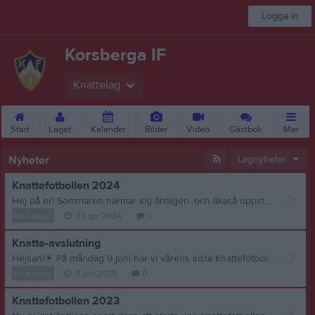
Logga in
Korsberga IF
Knattelag
Start
Laget
Kalender
Bilder
Video
Gästbok
Mer
Nyheter
Lagnyheter
Knattefotbollen 2024
Hej på er! Sommaren närmar sig äntligen, och likaså uppstarten av Korsberga IF’s Knattefotboll! Knattefotbollen riktas framför allt till barn mellan 4-7 år, och tillsammans tränar vi grunderna inom fotboll genom olika lekar. Vi kommer hålla till på Kullaborgs B-plan måndagar 18.00 - 19.00 med start 6:e maj. Planen är att vi sedan ska hålla på fram till och med 10:e juni då vi tar uppehåll över sommaren. Hör gärna av er till Ellen Frick på 073-23 23 605 om ni har några frågor, hoppas vi ses! Hälsningar, Ellen Frick och Emma Björnell
Knattelag
23 apr 2024
0
Knatte-avslutning
Hejsan!
☀
På måndag 9 juni har vi vårens sista Knattefotboll på Kullaborg! 18.00 som vanligt
Knattelag
5 jun 2025
0
Knattefotbollen 2023