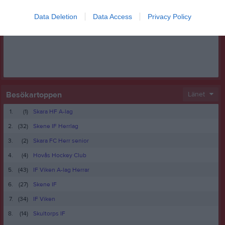
Facebook
Data Deletion
Data Access
Privacy Policy
Besökartoppen
Länet
1.
(1)
Skara HF A-lag
2.
(32)
Skene IF Herrlag
3.
(2)
Skara FC Herr senior
4.
(4)
Hovås Hockey Club
5.
(43)
IF Viken A-lag Herrar
6.
(27)
Skene IF
7.
(34)
IF Viken
8.
(14)
Skultorps IF