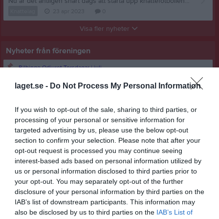
Nu är det äntligen snart dags att starta upp knattefotbollen för säsongen! Knattefotbollen riktas till barn mellan 4 - 7 år och tillsammans tränar vi grunderna i fotboll genom olika lekar. Vi kommer träffas måndagar 18.15 - 19.15 på Kullaborgs B-plan i Korsberga med start 1:a Maj (med uppehåll v.20) och hålla på fram till och med 5:e juni då vi har uppehåll över sommarlovet! Tveka inte att höra av er till Ellen på 073-23 23 605 ifall ni har några frågor, hoppas vi ses! Hälsningar, Ellen Frick och Emma Björnell
Knattelag
23 apr 2023
0
Visa fler nyheter
Nyheter från föreningen
Bilbingo Odjuret Torsdagar i juli
laget.se -
Do Not Process My Personal Information
Senast uppladdade video
If you wish to opt-out of the sale, sharing to third parties, or
processing of your personal or sensitive information for
targeted advertising by us, please use the below opt-out
section to confirm your selection. Please note that after your
opt-out request is processed you may continue seeing
interest-based ads based on personal information utilized by
Ingen video uppladdad
us or personal information disclosed to third parties prior to
Logga in och ladda upp ert första klipp
your opt-out. You may separately opt-out of the further
disclosure of your personal information by third parties on the
Senast uppdaterade album
IAB’s list of downstream participants. This information may
also be disclosed by us to third parties on the
IAB’s List of