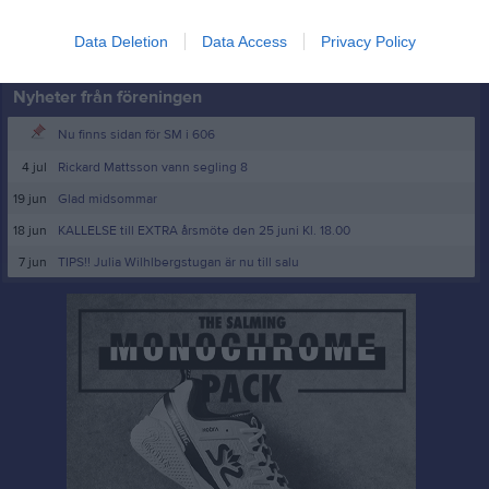
Logga in
Data Deletion
Data Access
Privacy Policy
Nyheter från föreningen
Nu finns sidan för SM i 606
4 jul
Rickard Mattsson vann segling 8
19 jun
Glad midsommar
18 jun
KALLELSE till EXTRA årsmöte den 25 juni Kl. 18.00
7 jun
TIPS!! Julia Wilhlbergstugan är nu till salu