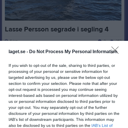
Lasse Persson segrade i segling 4
5 jun
0
257
laget.se -
Do Not Process My Personal Information
Dela
Tweeta
If you wish to opt-out of the sale, sharing to third parties, or
Onsdagen hade samlat 7 båtar återigen.
processing of your personal or sensitive information for
Svårt att få med 8 båtar än så länge.
targeted advertising by us, please use the below opt-out
Glödjande att även en Ballad var med på kvällens segling.
section to confirm your selection. Please note that after your
opt-out request is processed you may continue seeing
Det blev tätt i toppen på seglingen där Lasse Persson i Solong
interest-based ads based on personal information utilized by
segrade framför Hasse Persson i Skruff följt av Jan-Erik Karlsson i
us or personal information disclosed to third parties prior to
Beauty. Endast 1 minut skiljde mellan plats 1 och 3.
your opt-out. You may separately opt-out of the further
disclosure of your personal information by third parties on the
Nu hoppas vi på en ökning av båtar till nästa onsdag och att vi
IAB’s list of downstream participants. This information may
närmar oss 10 deltagande båtar
also be disclosed by us to third parties on the
IAB’s List of