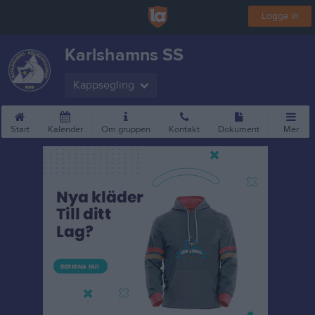
Logga in
Karlshamns SS
Kappsegling
Start
Kalender
Om gruppen
Kontakt
Dokument
Mer