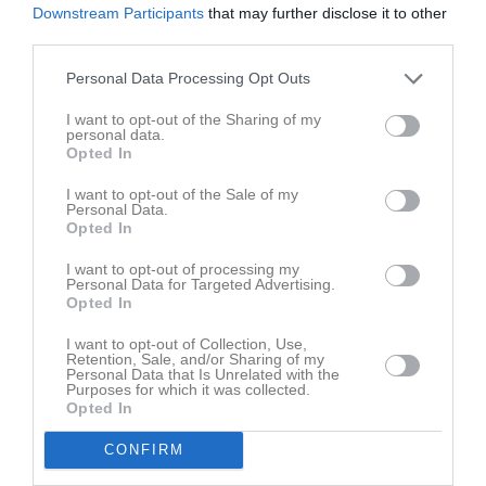
Downstream Participants
that may further disclose it to other
Väl mött nästa onsdag!
third parties.
Lena & Pär
Personal Data Processing Opt Outs
Dela
Tweeta
I want to opt-out of the Sharing of my
personal data.
Opted In
Läs också
I want to opt-out of the Sale of my
Personal Data.
Opted In
I want to opt-out of processing my
Personal Data for Targeted Advertising.
Opted In
29 jul
15 jul
SM närmar sig
Just nu problem med att boka 606or
I want to opt-out of Collection, Use,
Retention, Sale, and/or Sharing of my
Personal Data that Is Unrelated with the
Kommentera
Purposes for which it was collected.
Opted In
Du måste logga in för att kommentera
CONFIRM