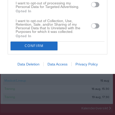
I want to opt-out of processing my
Visa fler nyheter
Personal Data for Targeted Advertising.
Opted In
Nyheter från föreningen
I want to opt-out of Collection, Use,
Julius Brekkan ny huvudtränare i KIF Örebro
Retention, Sale, and/or Sharing of my
Personal Data that Is Unrelated with the
Purposes for which it was collected.
29 jun
Förändring på tränarsidan
Opted In
26 jun
En vecka fylld av glädje, gemenskap och fotbollsdrömmar
CONFIRM
Kalender
På gång
Data Deletion
Data Access
Privacy Policy
9 aug, 11:00
Hovet Cup
12 aug, 17:30
Träning
15 aug
Maskot/Lineup
16 aug, 15:30
Träning
19 aug, 17:30
Träning
Kalenderöversikt