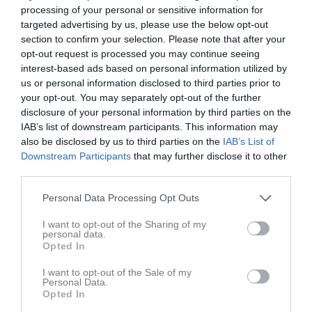
processing of your personal or sensitive information for
Nu är planeringen klar för bemanningsuppdrag på Örebrocupen. Klubben kommer endast ha bemanningsuppdrag den 27/12. Vi kommer ha ansvar för att bemanna entréer och att vakta utgångar på Idrottshuset. Fördelning av uppdragen sker på plats. Lisa Jensen (ledare Kif 2014/2015 möter upp och instruerar). Vi behöver bemanna totalt 3 pass under dagen i 2018/2019 då vi är rätt få föräldrar.. Kommentera i inlägget vilket pass du kan ta. Om passen inte är fullt tillsatta innan onsdag kommande vecka (17/12) behöver jag tilldela pass till några av er. 27 december 2025: kl. 09:30 - 12:40 1 person kl. 12:30 - 15:40 1 person kl. 15:30 - 18:40 1 person Tack för snabba svar :)
targeted advertising by us, please use the below opt-out
F2018-2020
12 dec 2025
13
section to confirm your selection. Please note that after your
opt-out request is processed you may continue seeing
interest-based ads based on personal information utilized by
us or personal information disclosed to third parties prior to
your opt-out. You may separately opt-out of the further
disclosure of your personal information by third parties on the
IAB’s list of downstream participants. This information may
also be disclosed by us to third parties on the
IAB’s List of
Downstream Participants
that may further disclose it to other
third parties.
Personal Data Processing Opt Outs
I want to opt-out of the Sharing of my
personal data.
Opted In
Bingolotter uppesittarkvällen och Sverigelotter
I want to opt-out of the Sale of my
I år är det dags att sätta igång försäljning även för 2018/2019 Året går mot sitt slut och säsongen inomhus har tagit vid. Härligt med fotboll och även kul att tjejerna fått besök av A-lagets faddrar! Inför kommande säsong så kommer laget att starta upp en egen lagkassa som laget styr över själva. Intäkter till lagkassan går till lagets kostnader i form av poolspel, inköp m.m. Det har gått ut ett informationsblad kring försäljningen per mejl, men jag lägger även upp här under dokument. Laget säljer alltså bingolotter och Sverigelotter som kommer delas ut till er vid kommande träningar. Jag stöttar er i början att dra denna försäljning och återkommer med deadlines etc. Har ni frågor så kontakta mig direkt! Varma hälsningar Therese Hultquist Ungdomsansvarig, Styrelsen Kif Örebro theresehultqvist@kiforebro.se
Personal Data.
Opted In
F2018-2020
10 nov 2025
2