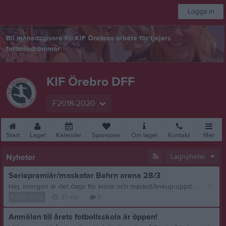
Logga in
Bli månadsgivare till KIF Örebros arbete för tjejers
fotbollsdrömmar
KIF Örebro DFF
F2018-2020
Start
Laget
Kalender
Sponsorer
Om laget
Kontakt
Mer
Nyheter
Lagnyheter
Seriepremiär/maskotar Behrn arena 28/3
Hej, imorgon är det dags för kiosk och maskot/lineup-uppdrag för laget. Bashir har kallat till samling och bett mig ge er lite mer info inför morgondagen. Ni samlas kl 12.00 utanför entrén (mitten av långsidan mot Rudbecksgatan). Laget/kioskarbetare möts upp av ansvarig inom Kif Örebro och vägleder barnen inför inträdande på arenan. Då det kan vara lite kyligt så kan långbyxor/överdrag vara att föredra, dock bär de röd matchtröja överst när de kliver in på planen tillsammans med lagen. Är det någon som saknar matchtröja så skriv en kommentar nedan med storlek så ska jag se vad vi kan låna ut. Jag behöver veta det senast 9 imorgon bitti för att hinna hämta och leverera till arenan (jag själv reser sedan bort och missar tyvärr matchen live). Kiosk: När ni kommer till arenan så går ni tillsammans in med barnen, de som ska arbeta i kiosken påbörjar kokande av kaffe, värma korv, plocka in drickor i kylarna etc. Kiosken kommer låsas upp av ansvarig inom Kif Örebro. Jag hör av mig till någon av er som ska jobba i kiosken imorgon så jag ser att ni får igång kortläsare etc. Det är en kod som ska ställas in :) Men det löser vi via telefon. Det kommer även vara fler från Kif Örebro där som kan vara behjälpliga såklart Ha en fin kväll och heja fram laget till vinst imorrn! Skulle ni behöva nå mig i någon fråga så finns jag på 073-785 24 09 //Therese Hultquist, Ungdomsansvarig Kif Örebro
F2018-2020
27 mar
3
Anmälan till årets fotbollsskola är öppen!