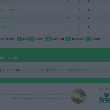
ohansson
1
0
0
0
oskenkorva
1
0
0
0
ånsson
1
0
0
0
kansson
1
0
0
0
de matcher
G
Mål
A
Assist
GK
Gula kort
RK
Röda kort
P
Poäng
en i serien
j 2025, 17:00
Fjärdsjömåla AIF -
Johannishus SK
laget.se
Det enda föreningssystemet som har hamnat på IDG:s
lista över Sveriges 100 bästa sajter sju år i rad.