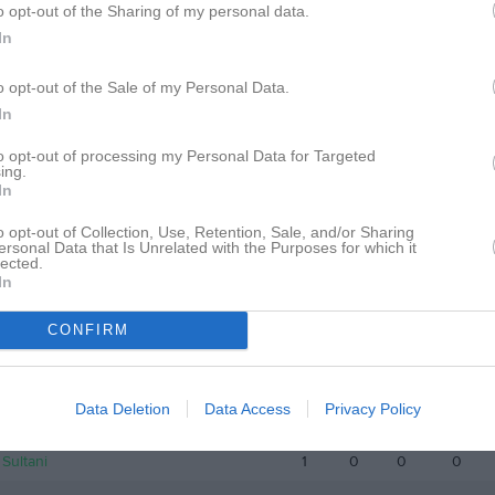
o opt-out of the Sharing of my personal data.
istik
In
M
G
A
GK
o opt-out of the Sale of my Personal Data.
rlsson
1
0
0
0
In
Olsson
1
0
0
0
to opt-out of processing my Personal Data for Targeted
ing.
In
hansson Erlandsson
1
0
0
0
Jönsson
1
0
0
0
o opt-out of Collection, Use, Retention, Sale, and/or Sharing
ersonal Data that Is Unrelated with the Purposes for which it
lected.
ullberg
1
0
0
0
In
Olsen
1
0
0
0
CONFIRM
lsson
1
0
0
0
 Ahmed
1
0
0
0
Data Deletion
Data Access
Privacy Policy
Elgan
1
0
0
0
Sultani
1
0
0
0