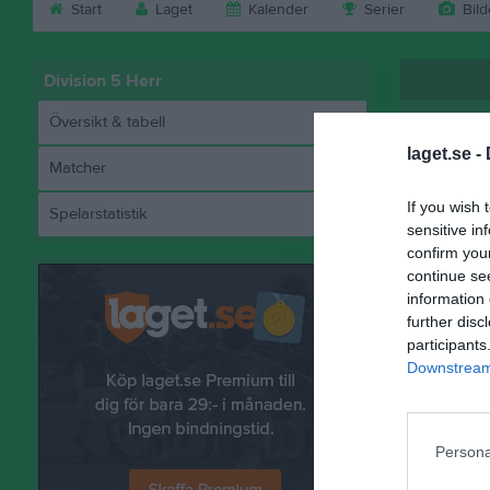
Start
Laget
Kalender
Serier
Bild
Division 5 Herr
Översikt & tabell
laget.se -
Matcher
If you wish 
Spelarstatistik
Joh
sensitive in
confirm you
continue se
information 
further disc
Referat
participants
Downstream 
Persona