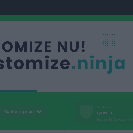
Nästa match
Seniortruppen
Lyckå FF
10 aug, 19:00
Åsavallen