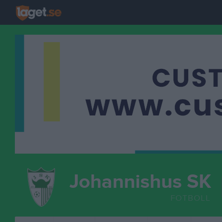
Johannishus SK
FOTBOLL