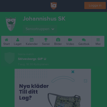
Logga in
Johannishus SK
Seniortruppen
Start
Laget
Kalender
Serier
Bilder
Video
Gästbok
Mer
Nästa match
Sölvesborgs GIF U
7 aug, 18:30
Rydsplanen