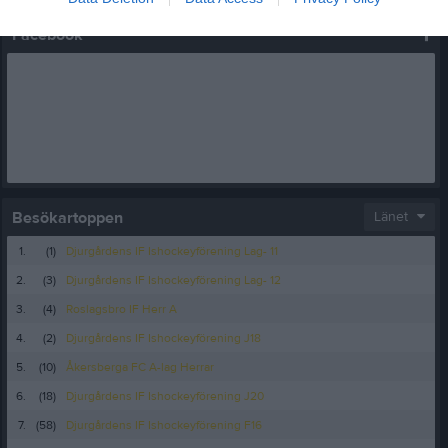
Facebook
Besökartoppen
Länet
1.
(1)
Djurgårdens IF Ishockeyförening Lag- 11
2.
(3)
Djurgårdens IF Ishockeyförening Lag- 12
3.
(4)
Roslagsbro IF Herr A
4.
(2)
Djurgårdens IF Ishockeyförening J18
5.
(10)
Åkersberga FC A-lag Herrar
6.
(18)
Djurgårdens IF Ishockeyförening J20
7.
(58)
Djurgårdens IF Ishockeyförening F16