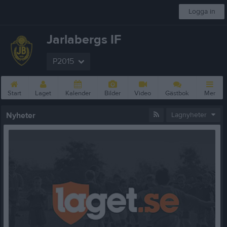
Logga in
Jarlabergs IF
P2015
Start
Laget
Kalender
Bilder
Video
Gästbok
Mer
Nyheter
Lagnyheter