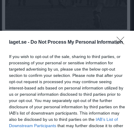
Välkomna till laget.se – Här finns viktig information!
Välkommen till er nya gruppsida på laget.se! Den blir central i all kommunikation mellan aktiva, ledare, föräldrar och andra intresserade. För att komma igång direkt med en bra kommunikation i och omkring gruppen finns ett antal viktiga punkter för sidans administratör: • Logga in och lägga till alla aktiva och ledare under Medlemmar. • Fylla på kalendern med alla inplanerade aktiviteter. Matcher läggs till via Serier medan träningar och andra aktiviteter läggs till via Aktiviteter. • Skriv nyheter löpande och berätta om verksamheten. I takt med att nya nyheter läggs till kommer den här nyhetstexten att försvinna. Om någon i gruppen har frågor om laget.se är man alltid välkommen att kontakta vår support på support@laget.se eller 019-15 44 00. Varmt välkomna till laget.se!
laget.se -
Do Not Process My Personal Information
P2015
24 okt 2024
0
If you wish to opt-out of the sale, sharing to third parties, or
processing of your personal or sensitive information for
Nyheter från föreningen
targeted advertising by us, please use the below opt-out
Skolstarts erbjudande.
section to confirm your selection. Please note that after your
opt-out request is processed you may continue seeing
interest-based ads based on personal information utilized by
Senast uppladdade video
us or personal information disclosed to third parties prior to
your opt-out. You may separately opt-out of the further
disclosure of your personal information by third parties on the
IAB’s list of downstream participants. This information may
also be disclosed by us to third parties on the
IAB’s List of
Downstream Participants
that may further disclose it to other
third parties.