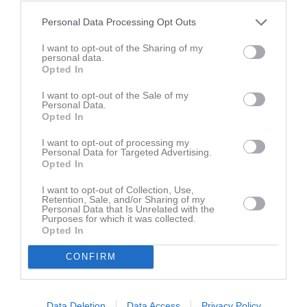
Ingen video uppladdad
Logga in och ladda upp ert första klipp
Personal Data Processing Opt Outs
I want to opt-out of the Sharing of my
Senast uppdaterade album
personal data.
Opted In
I want to opt-out of the Sale of my
Personal Data.
Opted In
I want to opt-out of processing my
Personal Data for Targeted Advertising.
Inget album finns skapat
Opted In
Logga in som administratör och skapa ert första album
I want to opt-out of Collection, Use,
Retention, Sale, and/or Sharing of my
Kalender
På gång
Personal Data that Is Unrelated with the
Purposes for which it was collected.
Opted In
Inga kommande aktiviteter
CONFIRM
Kalenderöversikt
Data Deletion
Data Access
Privacy Policy