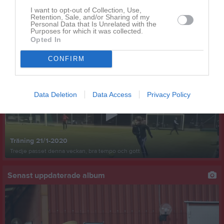
Herrarna tar emot Sövestads IF kl 19:00 idag
I want to opt-out of Collection, Use,
Då var det tid för ny hemmamatch på vallen. Det är Sövestads IF som kommer på besök. Ett Sövestad som kommer med 7 poäng de senaste 3 omgångarna och i förra omgången besegrade de Rydsgårds AIF med 2-1. Vi hoppas på ditt stöd ikväll på vallen.
Retention, Sale, and/or Sharing of my
Janstorps AIF
1 jun
0
Personal Data that Is Unrelated with the
Purposes for which it was collected.
Opted In
Visa fler nyheter
CONFIRM
Senast uppladdade video
Data Deletion
Data Access
Privacy Policy
Träning 21/1-2020
Tredje passet denna veckan, bra tempo och gott ...
Senast uppdaterade album