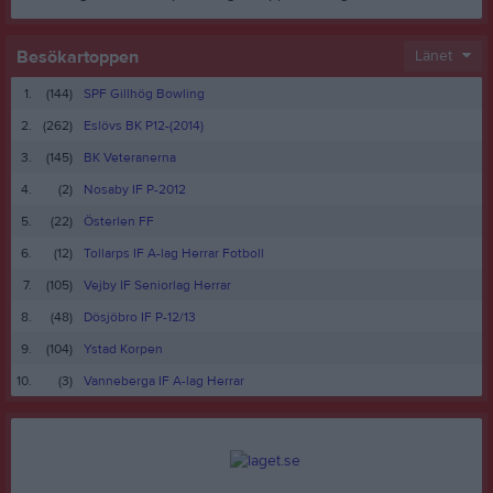
Besökartoppen
Länet
1.
(144)
SPF Gillhög Bowling
2.
(262)
Eslövs BK P12-(2014)
3.
(145)
BK Veteranerna
4.
(2)
Nosaby IF P-2012
5.
(22)
Österlen FF
6.
(12)
Tollarps IF A-lag Herrar Fotboll
7.
(105)
Vejby IF Seniorlag Herrar
8.
(48)
Dösjöbro IF P-12/13
9.
(104)
Ystad Korpen
10.
(3)
Vanneberga IF A-lag Herrar