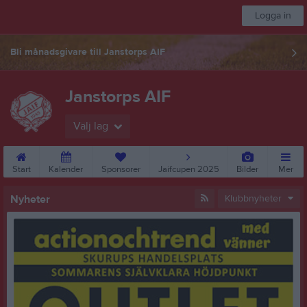
Logga in
Bli månadsgivare till Janstorps AIF
Janstorps AIF
Välj lag
Start
Kalender
Sponsorer
Jaifcupen 2025
Bilder
Mer
Nyheter
Klubbnyheter