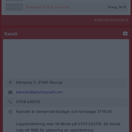
9 aug, 14:10
P/F- 17/18
Skabersjö IF GUL (hemma)
Kalenderöversikt
Kansli
Kämparp 3, 27491 Skurup
kansliet@janstorpsaif.com
0708-246173
Kansliet är bemannat tisdagar och torsdagar 17-19:30
Loppishämtning sker till Micke på 0707-323716. Så skicka
iväg ett SMS för planering av upphämtning