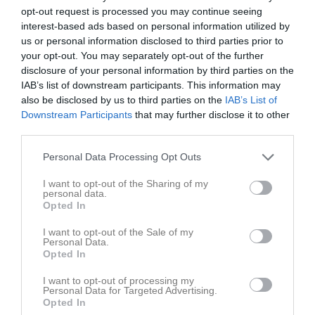
opt-out request is processed you may continue seeing
interest-based ads based on personal information utilized by
us or personal information disclosed to third parties prior to
5-0 hemma mot Sövestads IF
your opt-out. You may separately opt-out of the further
Måndag och hemmamatch på vallen, Sövestad var på besök ett Sövestad som kom med fina resultat i bagaget. Planen var i toppklass och fokuset på varje spelare var enormt redan på uppvärmningen. Publiken strömmade in och fyllde vallen denna härliga måndagskväll. Första halvlek har vi mycket boll och flyttar Sövestad över stora ytor en del halvchanser skapas tidigt men skärpan i sista fanns inte riktigt där förens Emilio dyker upp som gubben i lådan vid bakre stolpen i den 26 min och stöter in 1-0. Ett resultat som håller i sig halvleken ut. I andra halvlek får vi i den 61 min se Teddy avlossa en volleykanon till 2-0. I den 63 min slår Luca en drömboll till Casper som löper in från kanten och nickar in 3-0. I den 74 min väggspelar Casper med Johan som sätter en fantastisk passning till Casper mellan YB och IB och Casper placerar distinkt in bollen vid bortre stolpen till 4-0. I den 76 min är det slitvargen Metin som löper ifrån backlinjen och rundar målvakten för att kyligt sätta 5-0. Idag sticker Silas och Casper ut lite extra i ett annars starkt kollektiv och detta bådar gott inför derbyt mot Skurups AIF den 10 Juni borta på Skurups IP kl 19:00.
disclosure of your personal information by third parties on the
Janstorps AIF
2 jun
0
IAB’s list of downstream participants. This information may
also be disclosed by us to third parties on the
IAB’s List of
Downstream Participants
that may further disclose it to other
third parties.
Personal Data Processing Opt Outs
I want to opt-out of the Sharing of my
personal data.
Opted In
I want to opt-out of the Sale of my
Personal Data.
Opted In
I want to opt-out of processing my
Personal Data for Targeted Advertising.
Opted In