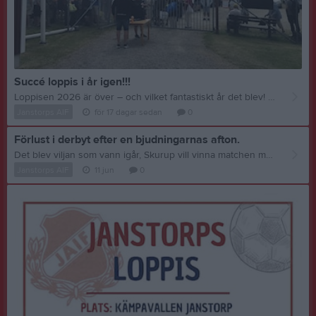
Succé loppis i år igen!!!
Loppisen 2026 är över – och vilket fantastiskt år det blev! Efter fem dagar av hårt arbete från föreningens medlemmar och alla våra fantastiska eldsjälar kan vi återigen konstatera att årets loppis blev en stor succé. Vi vill rikta ett varmt och innerligt tack till alla som varit med och gjort detta möjligt. Tack till er som ställde upp och arbetade under veckan, och ett stort tack till alla er som besökte oss och shoppade loss under loppisdagen. Ert stöd betyder oerhört mycket för vår förening. Ett särskilt stort tack vill vi också rikta till våra fantastiska sponsorer som ständigt stöttar oss och gör vårt arbete möjligt: • HL Bygg • ICA Tores i Skivarp • Klas Lööws Gräv • Skurups Maskinuthyrning • Klämman i Skurup AB • ICA Supermarket Skurup * Joakim Lövgren Tillsammans är vi starka och tillsammans tar vi oss an alla utmaningar. Nu väntar några dagars välförtjänt vila innan vi laddar om och ser fram emot en spännande höstsäsong för våra röda eleganter. Tack för att ni är en del av vår resa!
Janstorps AIF
för 17 dagar sedan
0
Förlust i derbyt efter en bjudningarnas afton.
Det blev viljan som vann igår, Skurup vill vinna matchen mer än vad vi försökte. 1-0 gjorde de på en ren bjudning där Abbe H dundrade in bollen. Sen får vi se Metin dunka in 1-1 i nättaket. Men det dröjde inte länge innan vi slarvar igen och de frispelar Abbe igen som säkert placerar in 2-1. 3-1 är en frispark från 30 m som går rakt in i mål. 3-2 är en självmål. Sen får vi se ren passivitet från våra röda eleganter och de kan göra 4-2 och 5-2 innan domaren blåser av. Nu blir det nya tag inför nästa derby mot Blentarp på onsdag den 17 juni kl 19 hemma på Kämpavallen.
Janstorps AIF
11 jun
0