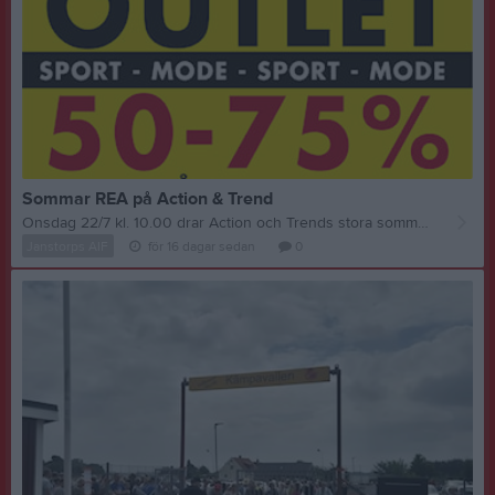
Sommar REA på Action & Trend
Onsdag 22/7 kl. 10.00 drar Action och Trends stora sommarrea igång! Fynda sport- och modeprodukter med 50–75 % rabatt på massor av varor. Öppettider: 📅 Onsdag 22/7: 10.00–19.00 📅 Torsdag: 10.00–19.00 📅 Fredag: 10.00–19.00 📅 Lördag: 10.00–15.00 📅 Söndag: 10.00–15.00
Janstorps AIF
för 16 dagar sedan
0