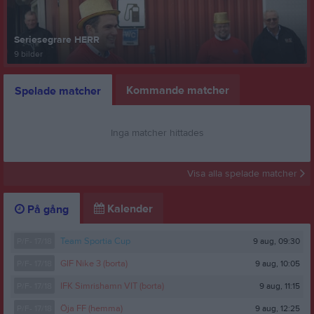
Seriesegrare HERR
9 bilder
Kommande matcher
Spelade matcher
Inga matcher hittades
Visa alla spelade matcher
Kalender
På gång
9 aug, 09:30
P/F- 17/18
Team Sportia Cup
9 aug, 10:05
P/F- 17/18
GIF Nike 3 (borta)
9 aug, 11:15
P/F- 17/18
IFK Simrishamn VIT (borta)
9 aug, 12:25
P/F- 17/18
Öja FF (hemma)