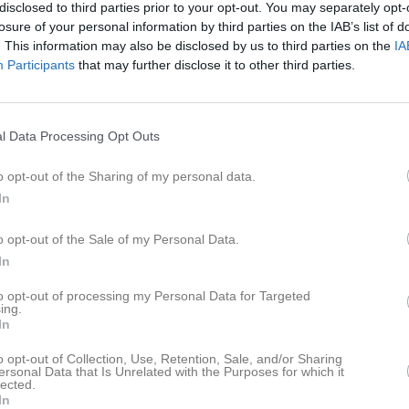
disclosed to third parties prior to your opt-out. You may separately opt-
usikintresserad
losure of your personal information by third parties on the IAB’s list of
lir det julkonsert i bygden i år?
. This information may also be disclosed by us to third parties on the
IA
Participants
that may further disclose it to other third parties.
tyrelsen
ott Nytt År!!!
l Data Processing Opt Outs
r Alf Nilsson
o opt-out of the Sharing of my personal data.
unnar Arvidsson
In
laggor finns på Ja Järnas lokal- Öppet må-fre 10.15 - 13.30. Kan Du hämt
är?
o opt-out of the Sale of my Personal Data.
r Alf Nilsson
In
inns flaggor kvar på Ja Järna.
to opt-out of processing my Personal Data for Targeted
ing.
In
nlägget är rapporterat och granskas av sidans administratörer!
o opt-out of Collection, Use, Retention, Sale, and/or Sharing
ersonal Data that Is Unrelated with the Purposes for which it
lected.
tefan Olsson / Ja Järna
In