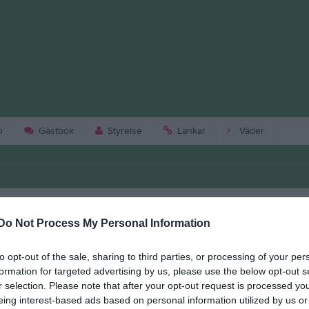
o
Gästbok
Styrelse
Länkar
Väder
jörn Lundin
oken om Snöån, Snöåby och Strömsheden finns att köpa hos oss vid
Do Not Process My Personal Information
ntresse....OBS!!..Vi kan EJ skicka utan det gäller endast kontant köp på
lats...
to opt-out of the sale, sharing to third parties, or processing of your per
formation for targeted advertising by us, please use the below opt-out s
r Alf Nilsson
r selection. Please note that after your opt-out request is processed y
5-16 dec är det julkonsert.
eing interest-based ads based on personal information utilized by us or