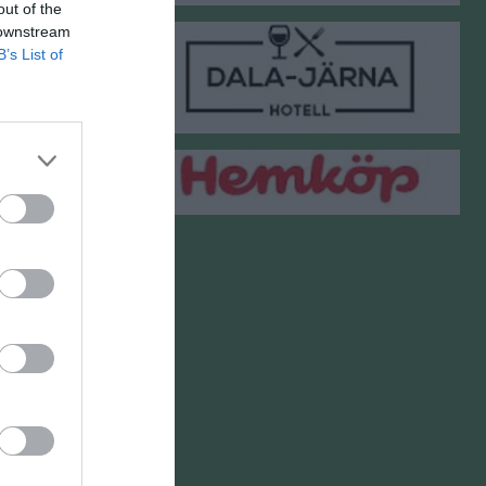
out of the
Matställen
26 nov 2018
 downstream
Bank och post
B’s List of
Paketservice
Sjukvård
31 dec 2016
Återvinning
Bilservice
Frisörer
25 aug 2016
a
18 aug 2016
15 jun 2016