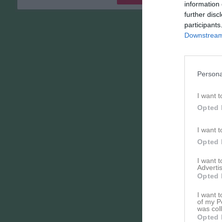
information 
M
further disc
B
participants
Downstream 
S
G
Persona
U
I want t
G
Opted 
F
d
I want t
U
Opted 
F
I want 
Advertis
Opted 
I
I want t
of my P
was col
S
Opted 