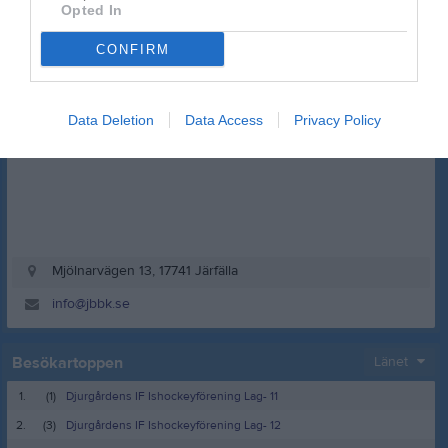
Opted In
CONFIRM
Kansli
Data Deletion
Data Access
Privacy Policy
Mjölnarvägen 13, 17741 Järfälla
info@jbbk.se
Besökartoppen
Länet
1.
(1)
Djurgårdens IF Ishockeyförening Lag- 11
2.
(3)
Djurgårdens IF Ishockeyförening Lag- 12