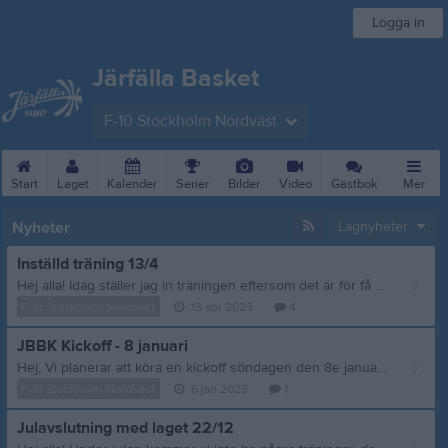
Logga in
Järfälla Basket
F-10 Stockholm Nordväst
Start
Laget
Kalender
Serier
Bilder
Video
Gästbok
Mer
Nyheter
Lagnyheter
Inställd träning 13/4
Hej alla! Idag ställer jag in träningen eftersom det är för få som kan komma. Lägger upp här så det når alla. Mvh Anya
F-10 Stockholm Nordväst
13 apr 2023
4
JBBK Kickoff - 8 januari
Hej, Vi planerar att köra en kickoff söndagen den 8e januari i Herresta hallen! Syftet är att ha lite roligt tillsammans och få en bra start på nya terminen samt uppmärksamma att JBBK fyller 50år! Vi tänkte köra en miniturnering och bjuda på lite fika och behöver därför veta hur många som tänker komma. Dagen kommer delas upp i två pass: 10:00-12:00, EB lagen, P13/F13 upp till P11/F11. 13:00-17:00, Seriespelslagen, P10/F10 upp till PU19, FU19. Mvh Anya och Alek
F-10 Stockholm Nordväst
6 jan 2023
1
Julavslutning med laget 22/12