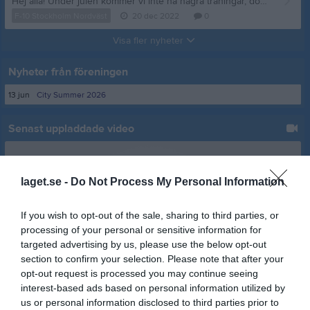
Hej alla! Under julen kommer vi inte ha några träningar, dom börjar igen i januari vecka 2. Torsdagen den 22/12 blir den sista träningen för oss och då tänkte jag att vi kunde ha en avslutning under våran träningstid. Det kommer att vara lekar, aktiviteter och fika. Föräldrarna är också bjudna för att vara med på aktiviteterna!!! Ju fler desto bättre! God jul och gott nytt år! Mvh Anya och Alek
F-10 Stockholm Nordväst
20 dec 2022
0
Visa fler nyheter
Nyheter från föreningen
13 jun
City Summer 2026
Senast uppladdade video
laget.se -
Do Not Process My Personal Information
If you wish to opt-out of the sale, sharing to third parties, or
processing of your personal or sensitive information for
Ingen video uppladdad
targeted advertising by us, please use the below opt-out
Logga in och ladda upp ert första klipp
section to confirm your selection. Please note that after your
opt-out request is processed you may continue seeing
Senast uppdaterade album
interest-based ads based on personal information utilized by
us or personal information disclosed to third parties prior to