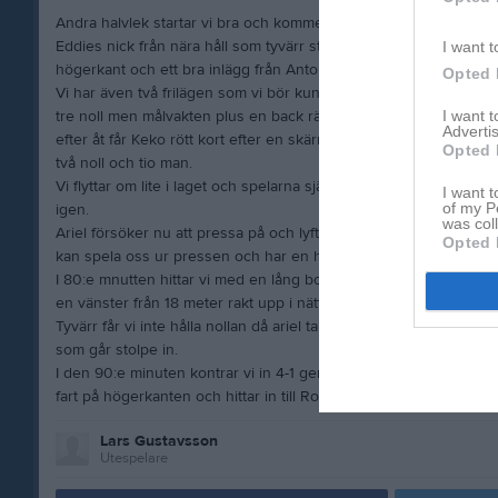
Andra halvlek startar vi bra och kommer till rätt många bra avslu
Eddies nick från nära håll som tyvärr studsar över. Läget kommer e
I want t
högerkant och ett bra inlägg från Anton.
Opted 
Vi har även två frilägen som vi bör kunna förvalta. I 63 minuten 
tre noll men målvakten plus en back räddar när Keko ska slå in bol
I want 
Advertis
efter åt får Keko rött kort efter en skärmytsling med Ariels målvakt.
Opted 
två noll och tio man.
Vi flyttar om lite i laget och spelarna själva tar ett stort ansvar oc
I want t
of my P
igen.
was col
Ariel försöker nu att pressa på och lyfter upp mycket folk men de
Opted 
kan spela oss ur pressen och har en handfull kontringslägen som 
I 80:e mnutten hittar vi med en lång boll upp till Anton som nickar
en vänster från 18 meter rakt upp i nättaket. Målvakten hinner i
Tyvärr får vi inte hålla nollan då ariel tar tillvara på en boll utanför
som går stolpe in.
I den 90:e minuten kontrar vi in 4-1 genom Nimrod. Förarbetet står
fart på högerkanten och hittar in till Robin som förlänger till Nimr
Lars Gustavsson
Utespelare