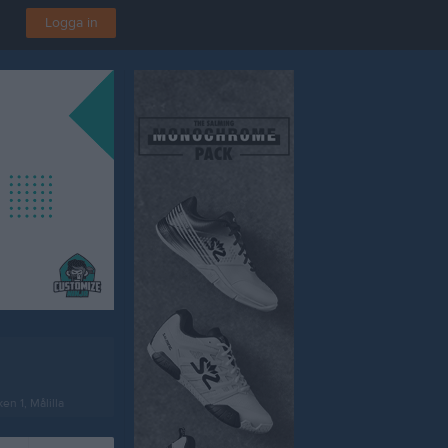
Logga in
en 1, Målilla