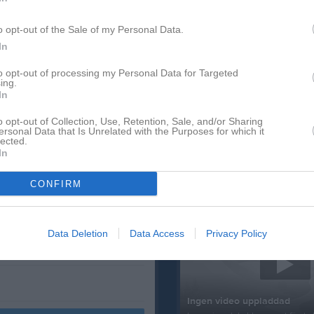
tsläegn. Speciellt minns man
fter ett fint anfall på vår
o opt-out of the Sale of my Personal Data.
In
har jag mer eller mindre noterat
len från nära håll. I situationen
to opt-out of processing my Personal Data for Targeted
ing.
 I stället för tre noll fortfarande
In
h hjälper varandra att hitta rätt
o opt-out of Collection, Use, Retention, Sale, and/or Sharing
Nyheter från föreningen
ersonal Data that Is Unrelated with the Purposes for which it
lected.
t händer inte speciellt mycket vi
In
1 jul
Semesterracet -26
vi inte utnyttjar.
 ner till Martin som stänker dit
CONFIRM
nte få upp händerna.
Senast uppladdade video
 straffområdet och får till ett skott
Data Deletion
Data Access
Privacy Policy
 Eddie för som tar sig fram i full
od som kyligt sätter bollen.
Ingen video uppladdad