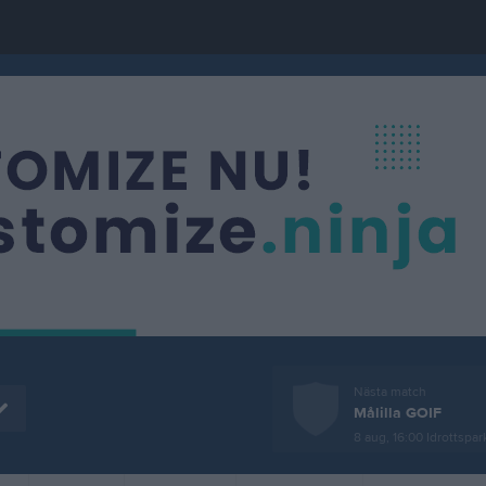
Nästa match
Målilla GOIF
8 aug, 16:00
Idrottspark