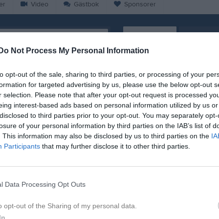
er
Video
Gästbok
Sponsorer
Kalend
På gång
Do Not Process My Personal Information
Målilla GOIF (borta)
Dela
Tweeta
to opt-out of the sale, sharing to third parties, or processing of your per
Träning
formation for targeted advertising by us, please use the below opt-out s
r selection. Please note that after your opt-out request is processed y
ste att Ariel skulle spela tufft och
Ruda IF (hemma)
eing interest-based ads based on personal information utilized by us or
.
Träning
disclosed to third parties prior to your opt-out. You may separately opt-
park av Anton. I den 10 minuten
losure of your personal information by third parties on the IAB’s list of
 satsar våldsamt i en glidtackling
Södra Vi IF (hemma)
. This information may also be disclosed by us to third parties on the
IA
eko säkert.
Participants
that may further disclose it to other third parties.
ss igenom utan att få till det sista
K
 Ariel ta sig in imatchen. Vi
kar. I de lägena lastar Ariel in
l Data Processing Opt Outs
ed att vinna duellerna. Resten tar
o opt-out of the Sharing of my personal data.
In