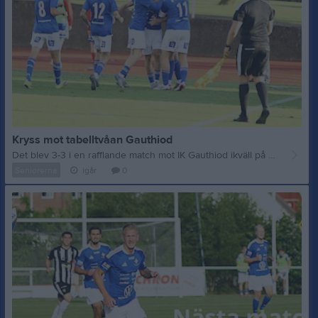
Kryss mot tabelltvåan Gauthiod
Det blev 3-3 i en rafflande match mot IK Gauthiod ikväll på Odenplan. Vi vände underläge till ledning, Gauthiod kvitterade, tog ledningen men i 82´ minuten kvitterade Belmin Varosic och det resultatet stod sig trots ett bra tryck från IFK i slutet. En mycket bra insats mot ytterligare ett av topplagen i serien. Så här säger Niclas Uvesten till FT:s reporter efter matchen: – Det är känslor som går åt alla håll ungefär. Jag menar, vi tar ju igen två underlägen. Vi tappar en ledning. Jag tycker också att det är vi som går för det på slutet och vi är nära att få in ett fjärde. Ni möter ändå tabelltvåan. – Det är både tabelltvåan och förmodligen det formstarkaste laget. Det är klart, i alla fall två utav de målen som de gör idag, det gör ju inte alla spelare på den här nivån riktigt. Det är två riktiga pärlor. Så de visar ju att de har några riktiga kanonspelare. – Men i det stora hela så är jag är vrôlstolt över grabbarna i dag. Det är skittråkigt. Vi behöver ju givetvis poäng i tabellen, men det är ju lite som du säger, vi möter en tvåa här idag, och på två matcher har vi tagit två poäng mot dem. Det är ändå starkt tycker jag. IFK´s mål: 1-1 Kalle Efraimsson (Samuel Henriksson) 2-1 Oliver Kvarndal (Kalle Efraimsson) 3-3 Belmin Varosic (Gabriel Persson) Nästa vecka väntar en ny toppmatch då vi möter Trollhättans FK borta. Matchen spelas på Stavrelunds IP kl 13.00 söndagen den 16:e augusti.
Seniorerna
igår
0