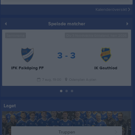
Kalenderöversikt
Spelade matcher
Seniorerna
Div 3 Nordvästra Götaland, herr 2026
3 - 3
IFK Falköping FF
IK Gauthiod
7 aug, 19:00
Odenplan A-plan
Laget
Truppen