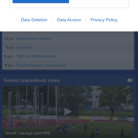
Visa fler nyheter
Nyheter från föreningen
Data Deletion
Data Access
Privacy Policy
5 aug
IFK Masters - 22 augusti
27 jul
Smålirarna är tillbaka!
6 jul
Semester
19 jun
TREVLIG MIDSOMMAR!!
11 jun
Tack Falbygdens Entreprenad
Senast uppladdade video
Straff i derbyt mot FFK