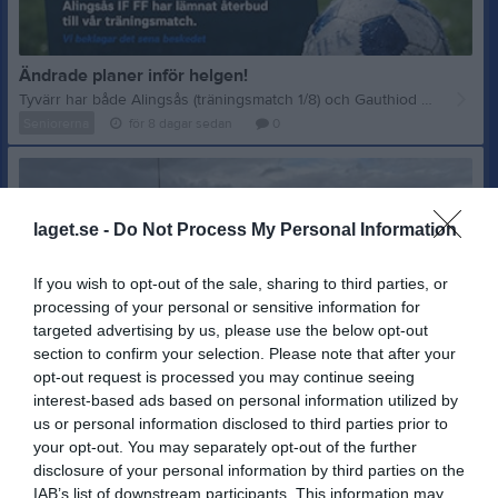
Ändrade planer inför helgen!
Tyvärr har både Alingsås (träningsmatch 1/8) och Gauthiod (U21, 3/8 - WO) lämnat återbud. Men vi ställer om direkt! 💪 Nu väntar istället träningsmatch mot Falköpings FK 🗓 Måndag 3 augusti 🕖 Kl. 19.00 Vi ser fram emot en bra värdemätare inför den fortsatta höstsäsongen. Nu laddar vi batterierna under helgen och kommer tillbaka redo för match på måndag! Vi ses på Odenplan – välkomna att stötta grabbarna! 🔵⚪️
Seniorerna
för 8 dagar sedan
0
laget.se -
Do Not Process My Personal Information
If you wish to opt-out of the sale, sharing to third parties, or
processing of your personal or sensitive information for
targeted advertising by us, please use the below opt-out
section to confirm your selection. Please note that after your
opt-out request is processed you may continue seeing
interest-based ads based on personal information utilized by
us or personal information disclosed to third parties prior to
your opt-out. You may separately opt-out of the further
disclosure of your personal information by third parties on the
IAB’s list of downstream participants. This information may