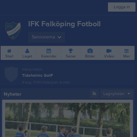
Logga in
IFK Falköping Fotboll
Seniorerna
Start
Laget
Kalender
Serier
Bilder
Video
Mer
Nästa match
Tidaholms GoIF
9 aug, 17:00
Odenplan A-plan
Nyheter
Lagnyheter