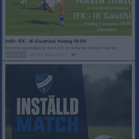
Inför: IFK - IK Gauthiod, fredag 19.00
Sommaruppehållet är över och vi rivstartar hösten med en riktig tuff match på fredag då IK Gauthiod från Grästorp besöker oss på Odenplan. Vi gjorde en bra match borta mot dem i våras och fick oavgjort. De hade en svajig period just då och förlorade bland annat mot Assyriska och Vara, och spelade även oavgjort mot Wargön. Därefter har de visat att de vill upp till tvåan igen och avslutade vårsäsongen med fyra raka vinster och ligger nu tvåa i tabellen. Vi avslutade också våren starkt med vinst mot serieledande Vara och oavgjort mot TGIF, samt även en seger mot just Gauthiod i u-lagsserien. Vi har efter tre veckors sommaruppehåll kört två veckor med bra träning. Tyvärr blev två planerade träningsmatcher inställda i helgen. Dels en mot Alingsås i lördags och dels en mot Gauthiods u-lag i söndags. En hastigt planerad träningsmatch mot FFK spelades i måndags där hela spelartruppen luftades. Det var en mindre bra utförd match från vår sida men vi får gå på devisen "ett dåligt genrep, en bra premiär" och hoppas att alla är på tå när matchen startar på fredag. Gauthiod kommer med en oavgjort träningsmatch mot Hertzöga BK i bagaget. Hertzöga spelar i div 3 Mellersta Svealand och leder den serien. En jämn match mellan två topplag i var sin div 3-serie alltså. Med det resultatet får vi anta att Gauthiod är lika heta nu som de var före sommaruppehållet. På spelarfronten är så gott som alla utespelare tillgängliga och skadefria så det är hög konkurrens om platserna i matchtrupp och i startelvan. På målvaktssidan har vi däremot lite bekymmer med skador och har fått låna in Joel Ekh från Åsarp Trädet. Joel känner vi sedan gammalt då han har spelat många år i IFK innan han gick till Å/T för två år sedan. Vi tackar Joel och Å/T för att de vill hjälpa oss på detta sätt! Nu hoppas vi att vi får en trevlig fredagsunderhållning på Odenplan och att många sluter upp och hejar fram grabbarna till ett bra resultat!
Seniorerna
för 2 dagar sedan
0