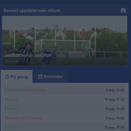
Senast uppdaterade album
260626 Match mot TGIF
38 bilder
Kalender
På gång
9 aug, 17:00
Tidaholms GoIF (hemma)
10 aug, 17:30
Träning
11 aug, 17:30
Träning
11 aug, 19:30
Skara FC U21 (hemma)
13 aug, 17:30
Träning