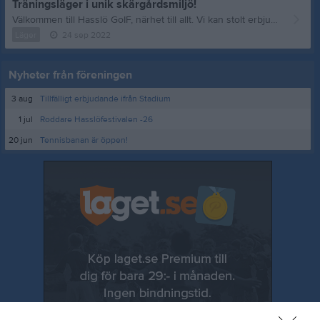
Träningsläger i unik skärgårdsmiljö!
Välkommen till Hasslö GoIF, närhet till allt. Vi kan stolt erbjuda dig och din klubb oförglömliga dagar hos oss. Vi arrangerar exempelvis läger med helpension inklusive två träningspass dagligen på utmärkta gräsplaner. I vårt ordinarie lägerutbud finns ungdomsläger för upp till 150 deltagare. Vår anläggning ligger mitt på ön med närhet till affär, pizzeria och bad. Allt ni behöver finns på gångavstånd. Planerna som finns att tillgå är två fullstora gräsplaner, en fullstor grusplan, samt en mindre (7-manna) gräsplan. Planerna går att utnyttja tidigt på året. Det finns även 4 omklädningsrum, bastu, tvättrum med tillgång till tvättmaskin och torktumlare. Vi kan också erbjuda tennisbana och gym. Boende ordnas i föreningens vandrarhem vilket har 29 bäddar (9 rum). Utöver det finns det möjlighet till förläggning i sovsal i tilliggande Folkets Hus. Vi har ett gott samarbete med lokala matleverantörer som levererar mat till våra läger. I Folkets Hus finns det matsal, med tillhörande storkök samt en stor lokal. Självklart skräddarsyr vi arrangemanget efter era behov, vi kan till exempel ordna träningsmatcher om så önskas. Hör gärna av er för mer information. Oavsett ert behov – vi är lyhörda och flexibla och ser till att ni får en givande upplevelse som stärker såväl individ som grupp! //Lägergruppen Kontakt: lager@hasslogoif.com
Läger
24 sep 2022
Nyheter från föreningen
3 aug
Tillfälligt erbjudande ifrån Stadium
1 jul
Roddare Hasslöfestivalen -26
20 jun
Tennisbanan är öppen!