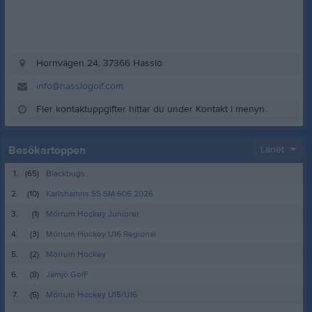
Hornvägen 24, 37366 Hasslö
info@hasslogoif.com
Fler kontaktuppgifter hittar du under Kontakt i menyn.
Besökartoppen
Länet
1.
(65)
Blackbugs
2.
(10)
Karlshamns SS SM 606 2026
3.
(1)
Mörrum Hockey Juniorer
4.
(3)
Mörrum Hockey U16 Regional
5.
(2)
Mörrum Hockey
6.
(8)
Jämjö GoIF
7.
(5)
Mörrum Hockey U15/U16