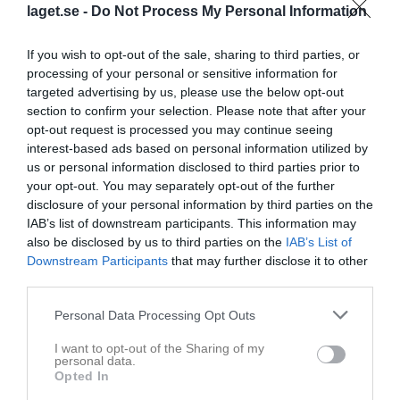
laget.se -
Do Not Process My Personal Information
If you wish to opt-out of the sale, sharing to third parties, or
processing of your personal or sensitive information for
targeted advertising by us, please use the below opt-out
section to confirm your selection. Please note that after your
Senast uppdaterade album
opt-out request is processed you may continue seeing
interest-based ads based on personal information utilized by
us or personal information disclosed to third parties prior to
your opt-out. You may separately opt-out of the further
disclosure of your personal information by third parties on the
IAB’s list of downstream participants. This information may
also be disclosed by us to third parties on the
IAB’s List of
Läger
Downstream Participants
that may further disclose it to other
6 bilder
third parties.
Personal Data Processing Opt Outs
Kalender
På gång
I want to opt-out of the Sharing of my
personal data.
10 aug, 18:30
Föreningskommittémöte
Opted In