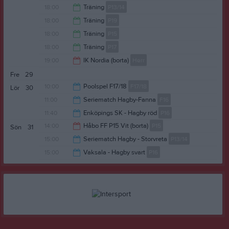
19:30
18:00
Träning
P13/14
19:00
18:00
Träning
P19
19:30
18:00
Träning
P15
19:00
18:00
Träning
P17
19:30
19:00
IK Nordia (borta)
Herr
19:30
Fre
29
21:00
10:00
Poolspel F17/18
F17/18
Lör
30
11:00
Seriematch Hagby-Fanna
F16
14:00
11:40
Enköpings SK - Hagby röd
P16
12:00
14:00
Håbo FF P15 Vit (borta)
P15
Sön
31
13:40
15:00
Seriematch Hagby - Storvreta
P13/14
16:00
15:00
Vaksala - Hagby svart
P16
16:00
17:00