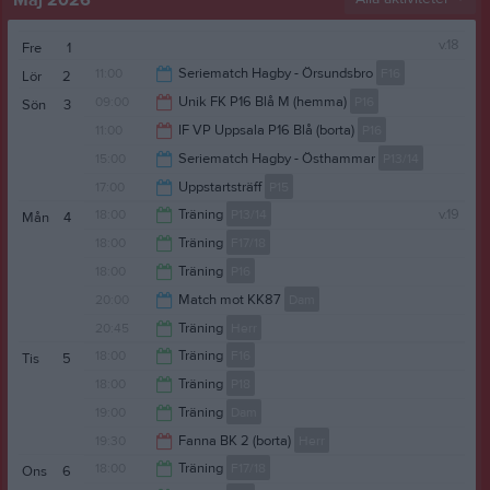
Maj 2026
v.18
Fre
1
11:00
Seriematch Hagby - Örsundsbro
F16
Lör
2
09:00
Unik FK P16 Blå M (hemma)
P16
Sön
3
12:00
11:00
IF VP Uppsala P16 Blå (borta)
P16
11:00
15:00
Seriematch Hagby - Östhammar
P13/14
13:00
17:00
Uppstartsträff
P15
16:00
18:00
Träning
P13/14
v.19
Mån
4
19:00
18:00
Träning
F17/18
19:30
18:00
Träning
P16
19:00
20:00
Match mot KK87
Dam
19:30
20:45
Träning
Herr
21:30
18:00
Träning
F16
Tis
5
22:00
18:00
Träning
P18
19:30
19:00
Träning
Dam
19:00
19:30
Fanna BK 2 (borta)
Herr
20:30
18:00
Träning
F17/18
Ons
6