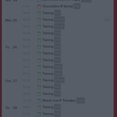
Sön
24
13:00
11:00
Örsundsbro IF (borta)
P15
11:00
16:00
Träning
P15
13:00
18:00
Träning
P13/14
v.22
Mån
25
17:00
18:00
Träning
F17/18
19:30
18:00
Träning
P16
19:00
18:00
Träning
P17
19:30
18:00
Träning
F16
Tis
26
19:30
18:00
Träning
P18
19:30
18:00
Träning
P15
19:00
18:30
Träning
Herr
19:30
19:00
Träning
Dam
20:00
18:00
Träning
F17/18
Ons
27
20:30
18:00
Träning
P16
19:00
18:00
Träning
F19
19:30
20:30
Match mot IF Trikadien
Dam
19:00
18:00
Träning
F16
Tor
28
21:30
18:00
Träning
P18