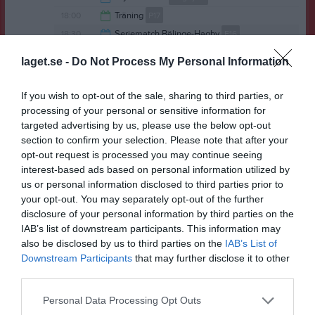
Hagby IP
19:00
Samlingstid:
17:50
18:00
Träning
P17
19:00
18:30
Seriematch Bälinge-Hagby
F16
19:30
Bälinge IP 4
laget.se -
Do Not Process My Personal Information
Hagby IP
19:30
If you wish to opt-out of the sale, sharing to third parties, or
processing of your personal or sensitive information for
targeted advertising by us, please use the below opt-out
section to confirm your selection. Please note that after your
opt-out request is processed you may continue seeing
Samlingstid:
17:45
interest-based ads based on personal information utilized by
Övrig platsinfo:
Medtag vattenflaska fotbollsskor och
us or personal information disclosed to third parties prior to
benskydd
your opt-out. You may separately opt-out of the further
18:00
Träning
F16
Tis
12
Samlingstid:
18:00
disclosure of your personal information by third parties on the
18:00
Träning
P18
IAB’s list of downstream participants. This information may
19:30
18:00
Träning
P15
also be disclosed by us to third parties on the
IAB’s List of
19:00
18:30
Träning
Herr
Downstream Participants
that may further disclose it to other
19:30
third parties.
19:00
Träning
Dam
20:00
18:00
Träning
F17/18
Ons
13
Personal Data Processing Opt Outs
20:30
20:30
Match mot Järlåsa IF intresseanmälan
Dam