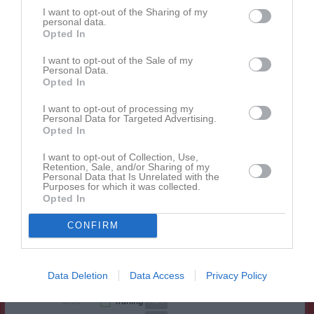
19:00
I want to opt-out of the Sharing of my
18:00
Träning
P18
Tor
14
personal data.
21:30
18:00
Träning
P19
Opted In
19:00
18:00
Träning
P15
I want to opt-out of the Sale of my
19:00
18:00
Träning
P17
Personal Data.
Opted In
19:30
18:30
Träning
Herr
19:30
Fre
15
I want to opt-out of processing my
Personal Data for Targeted Advertising.
20:00
12:00
SK Iron (borta)
Herr
Lör
16
Opted In
11:00
Vaksala SK röd - Hagby röd
P16
Sön
17
14:00
I want to opt-out of Collection, Use,
11:00
Hagby svart - Östervåla
P16
Retention, Sale, and/or Sharing of my
13:00
18:00
Träning
F17/18
v.21
Personal Data that Is Unrelated with the
Mån
18
Purposes for which it was collected.
13:00
18:00
Träning
P16
Opted In
19:00
18:00
Träning
P17
CONFIRM
19:30
19:00
Seriematch Hagby-Sk Iron
P13/14
19:30
18:00
Träning
P18
Tis
19
20:00
18:00
Träning
P15
Data Deletion
Data Access
Privacy Policy
19:00
18:30
Seriematch Hagby- Vaksala
F16
19:30
18:30
Träning
Herr