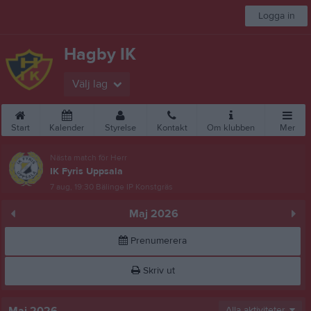
Logga in
Hagby IK
Välj lag
Start
Kalender
Styrelse
Kontakt
Om klubben
Mer
Nästa match för Herr
IK Fyris Uppsala
7 aug, 19:30
Bälinge IP Konstgräs
Maj 2026
Prenumerera
Skriv ut
Alla aktiviteter