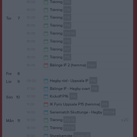
21:30
18:00
Träning
P16
19:00
18:00
Träning
F19
19:30
18:00
Träning
F16
Tor
7
19:00
18:00
Träning
P18
19:30
18:00
Träning
P13/14
19:00
18:00
Träning
P19
19:30
18:00
Träning
P17
19:00
18:00
Träning
P15
19:30
18:45
Bälinge IF 2 (hemma)
Herr
19:30
Fre
8
20:45
09:00
Hagby röd - Uppsala IF
P16
Lör
9
17:30
Bälinge IF - Hagby svart
P16
10:30
10:00
Kickoff P16
P16
Sön
10
19:00
11:00
IK Fyris Uppsala P15 (hemma)
P15
15:00
14:00
Seriematch Skuttunge - Hagby
P13/14
13:00
18:00
Träning
P13/14
v.20
Mån
11
Hagby IP
15:00
18:00
Träning
F17/18
Hagby IP
19:30
18:00
Styrelsemöte
Hagby IK