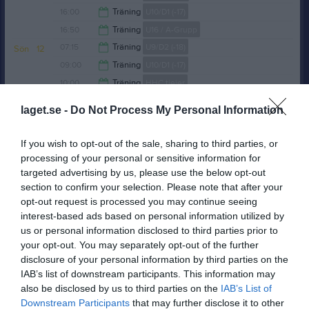
16:50
16:00
Träning
U10/D1 (-17)
20:00
16:50
Träning
U16 / A-Grupp
17:00
07:15
Träning
U9/D2 (-18)
Sön
12
19:30
09:00
Träning
U10/D1 (-17)
08:50
10:00
Träning
HHC tjejer
10:00
11:00
Träning
U11/C2 (-16)
laget.se -
Do Not Process My Personal Information
10:50
14:30
Träning
U12/C1 (-15)
12:30
14:45
Träning
Junior
If you wish to opt-out of the sale, sharing to third parties, or
15:50
17:30
Träning
U14/B1 (-13)
processing of your personal or sensitive information for
17:30
targeted advertising by us, please use the below opt-out
17:50
Träning
U16 / A-Grupp
section to confirm your selection. Please note that after your
18:50
17:00
Träning
U11/C2 (-16)
v.16
Mån
13
opt-out request is processed you may continue seeing
20:00
17:00
Träning
U12/C1 (-15)
interest-based ads based on personal information utilized by
18:00
18:00
Träning
U14/B1 (-13)
us or personal information disclosed to third parties prior to
17:50
18:00
Träning
A-lag
your opt-out. You may separately opt-out of the further
disclosure of your personal information by third parties on the
19:00
18:00
Träning
U13/B2 (-14)
IAB’s list of downstream participants. This information may
20:00
18:45
Träning
Junior
also be disclosed by us to third parties on the
IAB’s List of
18:50
19:50
Träning
U16 / A-Grupp
Downstream Participants
that may further disclose it to other