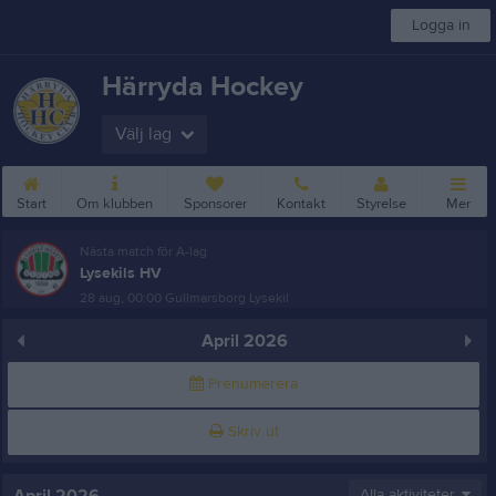
Logga in
Härryda Hockey
Välj lag
Start
Om klubben
Sponsorer
Kontakt
Styrelse
Mer
Nästa match för A-lag
Lysekils HV
28 aug, 00:00
Gullmarsborg Lysekil
April 2026
Prenumerera
Skriv ut
Alla aktiviteter