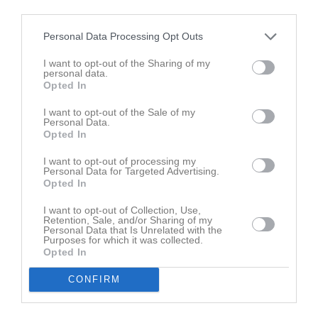
21:00
Tis
14
third parties.
22:00
15:15
Träning
U9/D2 (-18)
Ons
15
Personal Data Processing Opt Outs
15:30
Fyspass
U11/C2 (-16)
16:50
16:00
Träning
U10/D1 (-17)
I want to opt-out of the Sharing of my
personal data.
16:30
17:00
Träning
U11/C2 (-16)
Opted In
17:00
17:00
Träning
U12/C1 (-15)
I want to opt-out of the Sale of my
18:00
18:00
Träning
U14/B1 (-13)
Personal Data.
17:50
Opted In
18:00
Träning
A-lag
19:00
18:00
Träning
U13/B2 (-14)
I want to opt-out of processing my
20:00
Personal Data for Targeted Advertising.
18:50
Träning
U16 / A-Grupp
Opted In
18:50
19:45
Träning
Junior
21:00
I want to opt-out of Collection, Use,
Tor
16
Retention, Sale, and/or Sharing of my
22:00
15:15
Träning
U9/D2 (-18)
Fre
17
Personal Data that Is Unrelated with the
Purposes for which it was collected.
16:00
Träning
U10/D1 (-17)
Opted In
16:50
16:40
-CUP Ulricehamn-
U16 / A-Grupp
17:00
CONFIRM
17:30
Löpning
U14/B1 (-13)
00:00
17:30
Träning
U13/B2 (-14)
18:30