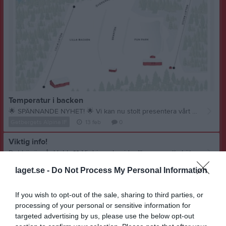
Temperatur i backen
🌟
SPÄNNANDE NYHET!
🌟
Vi kan nu stolt presentera vårt senaste samarbete med Ljus Energi AB och Maria Mohlin Designs Genom ett enkelt knapptryck på länken nedan kan ni kika tempraturen i backen oavsett vart ni är! Dessutom hittar ni en supersnygg illustration och överblick över backen på samma länk
Getbergets Alpina IF
13 feb
0
Viktig info!
Det här är vår klubb
❤️
Vi driver den ideellt genom att sköta servering och lift då backen är öppen för allmänheten. Väldigt viktigt att alla bidrar med något arbetspass, finns en lista uppsatt i köket på serveringen där man fyller i sitt namn på en ledig dag eller kväll när man kan bemanna. När vi har tävlingar så hjälps ALLA åt att bemanna alla poster som är under en tävling. Våra egna åkare betalar ingen startavgift eller liftkort när de är på tävlingar, oavsett vart tävlingen är. När man är med och tränar så krävs det att man har ett medlemskap i klubben och betalar träningsavgiften (oavsett ålder) Medlemskap (familj) 300:- Medlemskap ( enskild 100:-) Träningsavgift 350:- Dessa avgifter betalas in så fort som möjligt till Bg 886-6410 märk inbetalningen med namn. Därefter mailar man in samtliga namn och kompletta personnummer till getbergetsalpina@gmail.com
Getbergets Alpina IF
10 feb
0
laget.se -
Do Not Process My Personal Information
Visa fler nyheter
If you wish to opt-out of the sale, sharing to third parties, or
Senast uppladdade video
processing of your personal or sensitive information for
targeted advertising by us, please use the below opt-out