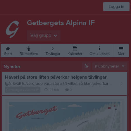
Logga in
Getbergets Alpina IF
Välj grupp
Start
Bli medlem
Tävlingar
Kalender
Om klubben
Mer
Nyheter
Klubbnyheter
Haveri på stora liften påverkar helgens tävlingar
Igår kväll havererade våra stora lift vilket så klart påverkar våra tävlingar USM-KVAL och Killingslalom som är i helgen. Klart redan nu är att kvällens USM-KVAL GS inte blir av utan den körs preliminärt söndag. Killingslalom körs enligt tidigare plan. För detaljer följ respektive tävlings whats upp grupp för ändrade tider. Vi gör vårt bästa för att helgen ska bli så bra som möjligt, vi har en plan B
Getbergets Alpina IF
27 feb
0