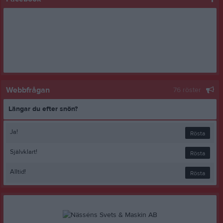
Webbfrågan
76 röster
Längar du efter snön?
Ja!
Rösta
Självklart!
Rösta
Alltid!
Rösta