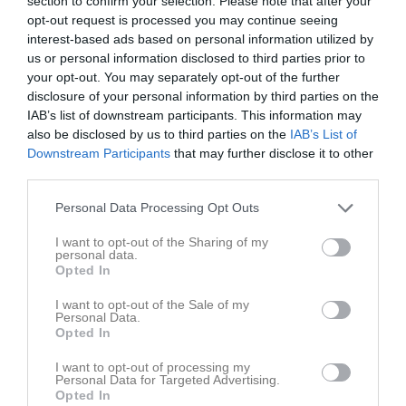
section to confirm your selection. Please note that after your
opt-out request is processed you may continue seeing
interest-based ads based on personal information utilized by
us or personal information disclosed to third parties prior to
your opt-out. You may separately opt-out of the further
disclosure of your personal information by third parties on the
IAB’s list of downstream participants. This information may
Barmark 2021
also be disclosed by us to third parties on the
IAB’s List of
Downstream Participants
that may further disclose it to other
Senast uppdaterade album
third parties.
Personal Data Processing Opt Outs
I want to opt-out of the Sharing of my
personal data.
Opted In
LVC/MVC/Getbergsracet 2023
I want to opt-out of the Sale of my
Personal Data.
25 bilder
Opted In
Kommande tävlingar
I want to opt-out of processing my
Tidigare tävlingar
Personal Data for Targeted Advertising.
Opted In