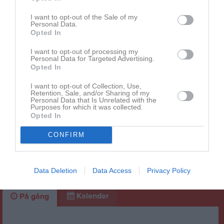
Klubbadministratör/Styrelseledamot
I want to opt-out of the Sale of my
Personal Data.
Dela
Tweeta
Opted In
I want to opt-out of processing my
Kommentera
Personal Data for Targeted Advertising.
Opted In
Endast sidans medlemmar kan kommentera
I want to opt-out of Collection, Use,
Retention, Sale, and/or Sharing of my
Personal Data that Is Unrelated with the
Purposes for which it was collected.
Opted In
Nyheter från föreningen
CONFIRM
Är du den vi söker?
8 jul
Sommarhälsning
8 jun
Eken Cup lör-måndag
Data Deletion
Data Access
Privacy Policy
Kalender
På gång