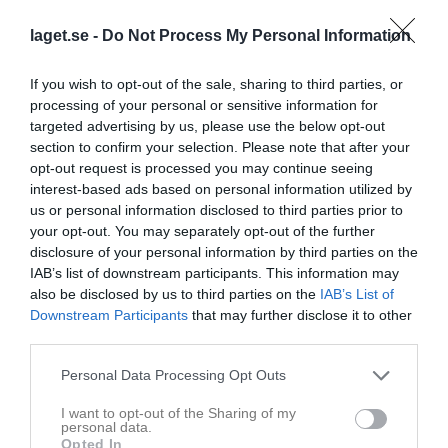
Vi har fått en möjlighet att boka på plantider innan de öppnas
upp för andra föreningar.
laget.se -
Do Not Process My Personal Information
Vi behöver få in era önskemål redan nu för hur ni önskar
If you wish to opt-out of the sale, sharing to third parties, or
beachplaner framöver - ni kan självklart återkomma senare än
processing of your personal or sensitive information for
svarsdatum och då kan vi tyvärr inte garantera att vi ges prioritet.
targeted advertising by us, please use the below opt-out
section to confirm your selection. Please note that after your
Detta gäller för bokningar av beachplaner:
opt-out request is processed you may continue seeing
* endast heltimmar kan bokas och minsta bokning är 1 timme
interest-based ads based on personal information utilized by
* 2 beachplaner finns - vid bokning ange 1 eller 2 planer
us or personal information disclosed to third parties prior to
* planerna ligger ute i Hemmesta, bakom Värmdövallen
your opt-out. You may separately opt-out of the further
* bokningskostnaden går på lagkassan när fakturor kommer från
disclosure of your personal information by third parties on the
kommunen
IAB’s list of downstream participants. This information may
* 1 timme kostar 35 kr per beachplan; 2 timmar kostar 70 kr per
also be disclosed by us to third parties on the
IAB’s List of
beachplan osv.
Downstream Participants
that may further disclose it to other
third parties.
Vi behöver få in era önskemål
senast 15 april
.
Personal Data Processing Opt Outs
Maila era svar till
angelica@gustavsberghandboll.nu
I want to opt-out of the Sharing of my
personal data.
Camilla Wellin
Opted In