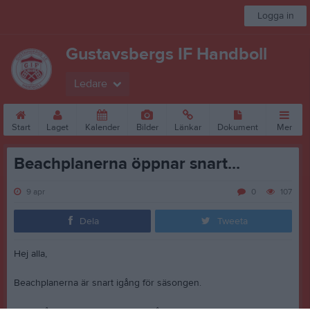
Logga in
Gustavsbergs IF Handboll
Ledare
Start
Laget
Kalender
Bilder
Länkar
Dokument
Mer
Beachplanerna öppnar snart...
9 apr
0
107
Dela
Tweeta
Hej alla,
Beachplanerna är snart igång för säsongen.