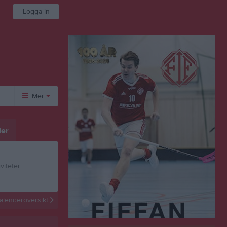
Logga in
Mer
Huvudmeny
Övrigt
er
Kontakt
Besökarstatistik
Länkar
Dokument
viteter
Medlemsavgifter
alenderöversikt