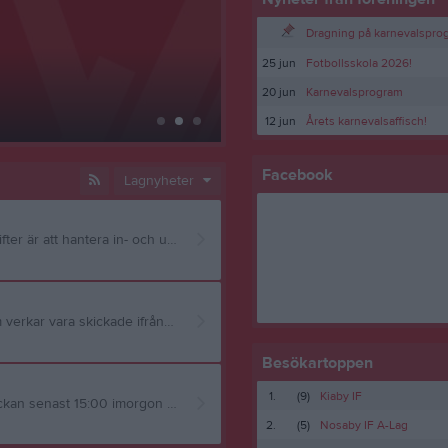
Dragning på karnevalspr
25 jun
Fotbollsskola 2026!
Påminnelse om led
20 jun
Karnevalsprogram
12 jun
Årets karnevalsaffisch!
11 jan
0
Facebook
Lagnyheter
Förslövs IF söker en kassör, med tillträde i år. Huvudsakliga uppgifter är att hantera in- och utbetalningar. Utöver detta; • Hantera medlems- och träningsavgifter • Följa upp obetalda avgifter och skicka påminnelser • Hålla medlemsregister uppdaterat (ibland tillsammans med sekreterare) • Sköta kontakter med bank, revisor och ibland Skatteverket • Lämna in nödvändiga uppgifter (t.ex. kontrolluppgifter, om föreningen har anställda) Är detta något för dig, eller någon i din närhet, vänligen skicka mejl till: kansli@fif.se
Hej, jag har blivit uppmärksammad på att det cirkulerar e-mail som verkar vara skickade ifrån mig, i egenskap av ordförande i Förslövs IF, där ni ombeds att köpa pressentkort. Mailen kommer inte ifrån en adress som tillhör mig utan detta är ett försök till bedärgeri. Så svara inte på dessa mail, eller kontakta de som skickar ut mailen, utan se till att slänga dem direkt. Jag vill vara tydlig med att jag inte ber inte någon att köpa något på min eller föreningensvägar via mail, och hoppas att vi kan få stopp på detta. MVH
Besökartoppen
1.
(9)
Kiaby IF
God kväll, Va snälla och fyll i enkäten jag skickade ut tidigare i veckan senast 15:00 imorgon 12/1, tack!
2.
(5)
Nosaby IF A-Lag