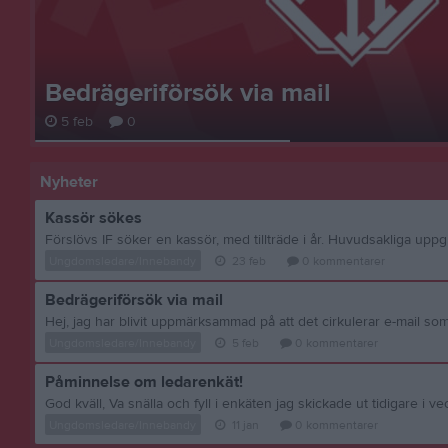
Bedrägeriförsök via mail
5 feb
0
Nyheter
Kassör sökes
Ungdomsledare/Innebandy
23 feb
0
kommentarer
Bedrägeriförsök via mail
Ungdomsledare/Innebandy
5 feb
0
kommentarer
Påminnelse om ledarenkät!
Ungdomsledare/Innebandy
11 jan
0
kommentarer