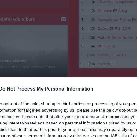
3.
(1)
Tollarps IF A-lag Herrar 
4.
(2)
Österlen FF A-lag
pdaterade album
5.
(6)
Vanneberga IF A-lag He
6.
(10)
Eslövs BK P12-(2014)
7.
(18)
Vejby IF Seniorlag Herr
8.
(4)
PBK Hörby
9.
(100)
Nosaby IF P-2013
 finns skapat
10.
(60)
Tollarps IF
administratör och skapa ert första
Do Not Process My Personal Information
to opt-out of the sale, sharing to third parties, or processing of your per
formation for targeted advertising by us, please use the below opt-out s
r selection. Please note that after your opt-out request is processed y
eing interest-based ads based on personal information utilized by us or
disclosed to third parties prior to your opt-out. You may separately opt-
losure of your personal information by third parties on the IAB’s list of