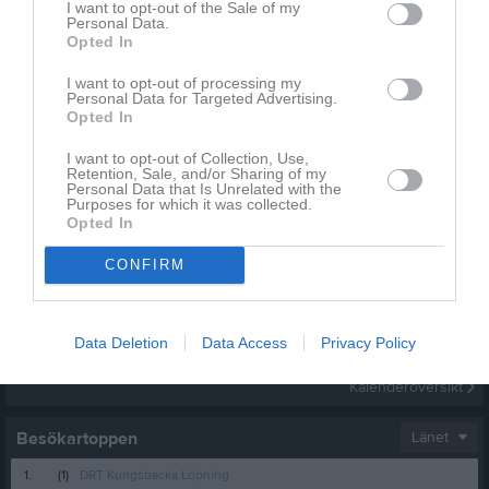
I want to opt-out of the Sale of my
Personal Data.
Opted In
I want to opt-out of processing my
Personal Data for Targeted Advertising.
Opted In
I want to opt-out of Collection, Use,
Scandinavium 1/2
Retention, Sale, and/or Sharing of my
27 bilder
Personal Data that Is Unrelated with the
Purposes for which it was collected.
Opted In
Kalender
På gång
CONFIRM
Inga kommande aktiviteter
Data Deletion
Data Access
Privacy Policy
Kalenderöversikt
Besökartoppen
Länet
1.
(1)
DRT Kungsbacka Löpning