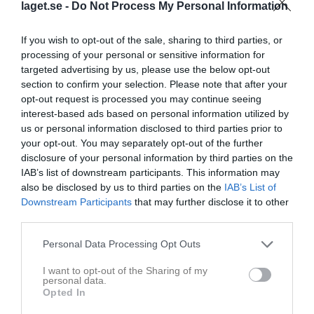
Hej! Klistrar in en text nedan angående info som jag fått idag rörande U9 sammandrag på söndag. Viktigt för föräldrar till berörda barn att ni tar del av detta! På söndag så sammandrag i Rambergsrinken som vi i FHC håller i pga Gothenburg Horse Show så Valhallarinken upptaget. Då detta inte är vår hemmaarena så tacksam för ert samarbete så vi får detta sammandrag att fungera bra! Pga detta så gäller lite andra tider mm: - omklädningsrum har vi tillgång till från kl 0815 dvs 45 min före matchstart. Kommer ni tidigare så risk ni får vänta i bilarna för vaktmästarna inte på plats så vänligen notera tiden. Med det sagt också bra att informera föräldrar om att bra att barnen är ombytta med underställ osv redan när de kommer. - det finns inget fik i Rambergsrinken eller möjlighet till kaffe så med det sagt vänligen informera ledare/föräldrar om att man behöver ta med kaffe själv i termos om det önskas liksom fika eller dylikt - det finns begränsat med omklädningsrum i Rambergsrinken och matcher direkt efteråt så vi fyra lag som kör sammandraget kommer att få dela omklädningsrum två lag i respektive omklädningsrum. Med det sagt så än en gång bra att spelarna är ombytta med underställ osv redan när de kommer. Trycker också på att det är extra viktigt att ni informerar föräldrar till spelare i laget om att föräldrar inte är tillåtna i eller utanför omklädningsrum och inte heller i båsen utan i dessa utrymmen får enbart spelare och ledare vara. Föräldrar får titta på matchen vid sargen.
laget.se -
Do Not Process My Personal Information
D1 D2 25/26
26 feb
0
If you wish to opt-out of the sale, sharing to third parties, or
Visa fler nyheter
processing of your personal or sensitive information for
targeted advertising by us, please use the below opt-out
Nyheter från föreningen
section to confirm your selection. Please note that after your
Årsmöte 17 juni
opt-out request is processed you may continue seeing
interest-based ads based on personal information utilized by
10 jul
SDHL Frölunda - Malmö 29 augusti
us or personal information disclosed to third parties prior to
your opt-out. You may separately opt-out of the further
Senast uppladdade video
disclosure of your personal information by third parties on the
IAB’s list of downstream participants. This information may
also be disclosed by us to third parties on the
IAB’s List of
Downstream Participants
that may further disclose it to other
third parties.
Personal Data Processing Opt Outs
Ingen video uppladdad
I want to opt-out of the Sharing of my
Logga in och ladda upp ert första klipp
personal data.
Opted In
Senast uppdaterade album