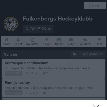
Logga in
Falkenbergs Hockeyklubb
D1 D2 25/26
Start
Laget
Kalender
Serier
Bilder
Video
Gästbok
Mer
Nyheter
Lagnyheter
Knattespel Scandinavium
Lördagen den 7/3 får våra Falkenbergsspelare chansen att köra knattespel i första periodpausen. Det blir en internmatch, efter att ismaskinen gjort sitt, och fram tills dess att det är 3 minuter kvar av periodpausen. Det är 16 utespelare och två målvakter som kan delta. Är det fler spelare som vill följa med upp och titta på matchen, så är de biljetterna gratis! Alla kommer att få sitta tillsammans på läktaren. Föräldrar, släkt och vänner kan köpa biljetter; 300 kr för vuxna och 175 kr för barn (barn upp till 15 år). Vi har förbokat enligt följande; 18 spelare i knattelaget, gratis 10 spelare i laget till läktaren, gratis 2 ledare till knattelaget, gratis 2 ledare till läktaren, gratis 27 vuxna, betalande 26 barn, betalande Det är först till kvarn som gäller! Vi kommer i första hand att prioritera de spelare som inte var med förra året, till att vara med och spela. Samt de spelare som regelbundet är med och tränar! Jag kommer att slutlig bekräfta vår biljettbeställning, senast den 23/2. Behöver därför er återkoppling senast 19/2. Önskar att man mailar mig sitt intresse, samt hur många föräldrar, syskon, släkt, vänner m.m. som önskar följa med. Vi behöver dock begränsa antal per barn, för att alla ska få chansen att ha med någon när och kär! Vi kommer att boka en buss, som i första hand avser spelande barn samt 2 ledare. Men i mån av plats kan vi ta fler. Jag önskar därmed att man i mailet även anger om man önskar plats för sitt barn på bussen! Maila mig på sara@ppprecording.se
D1 D2 25/26
25 jan
7
Familjehockey
Hej allesammans! På söndag 15/3 finns det lite ledig tid mellan 16 och 18:45 i vår fina Barbacool (ishallen). Vi tänkte köra lite fri åkning för medlemmar i klubben. Både ledare, föräldrar och spelare, från och med D och uppåt, är välkomna på isen denna tiden. Vi hoppas att kunna få till lite matchspel så rusta er så gott det går. Detta är ingen ledarledd aktivitet utan var och en ansvarar för sig själv och sitt/sina barn. Vid frågor kan ni kontakta Ingrid på 0767-961832.
D1 D2 25/26
12 mar
1
Info ang sammandrag sön 1/3