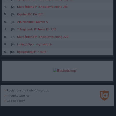
4.
(2)
Djurgårdens IF Ishockeyförening J18
5.
(5)
Kajutan BC KAJBC
6.
(11)
AIK Handboll Damer A
7.
(8)
Trångsunds IF Team 12 - U15
8.
(7)
Djurgårdens IF Ishockeyförening J20
9.
(4)
Lidingö Sportskytteklubb
10.
(10)
Roslagsbro IF P-16/17
Registrera din klubb/din grupp
Integritetspolicy
Cookiepolicy