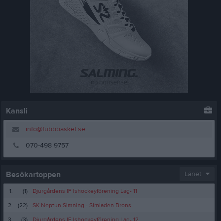
Kansli
info@fubbbasket.se
070-498 9757
Besökartoppen
Länet
1.
(1)
Djurgårdens IF Ishockeyförening Lag- 11
2.
(22)
SK Neptun Simning - Simiaden Brons
3.
(3)
Djurgårdens IF Ishockeyförening Lag- 12