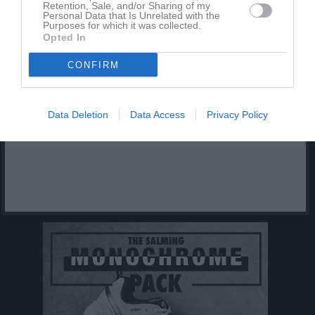
Retention, Sale, and/or Sharing of my
Personal Data that Is Unrelated with the
Purposes for which it was collected.
Inga kommande aktiviteter
Opted In
CONFIRM
Kalenderöversikt
Facebook
Data Deletion
Data Access
Privacy Policy