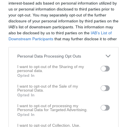
interest-based ads based on personal information utilized by
us or personal information disclosed to third parties prior to
your opt-out. You may separately opt-out of the further
disclosure of your personal information by third parties on the
IAB’s list of downstream participants. This information may
also be disclosed by us to third parties on the
IAB’s List of
Ingen video uppladdad
Downstream Participants
that may further disclose it to other
Logga in och ladda upp ert första klipp
third parties.
Senast uppdaterade album
Personal Data Processing Opt Outs
I want to opt-out of the Sharing of my
personal data.
Opted In
I want to opt-out of the Sale of my
Personal Data.
Opted In
Inget album finns skapat
Logga in som administratör och skapa ert första album
I want to opt-out of processing my
Personal Data for Targeted Advertising.
Opted In
Kalender
På gång
I want to opt-out of Collection, Use,