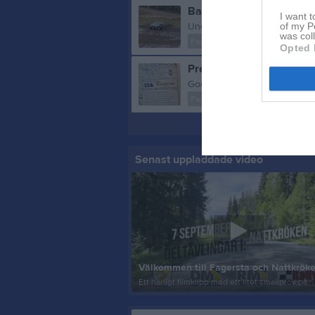
Back-SM fortsätter med de
I want t
of my P
was col
Fagersta MotorKlubb
igår
Opted 
Presentation av sträckp
Fagersta MotorKlubb
för 2
Senast uppladdade video
Ett härligt filmklipp med ett litet smakprov på...