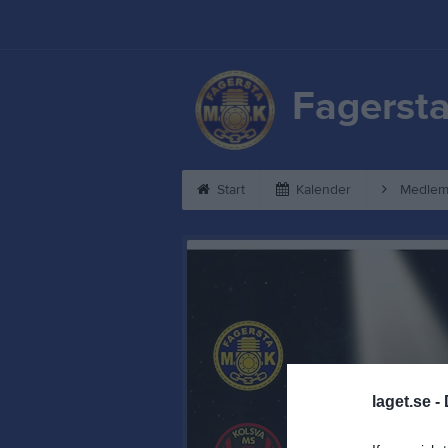
Fagerst
Start
Kalender
Medlem
laget.se -