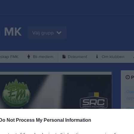
a MK
Välj grupp
skap FMK
Bli medlem
Dokument
Om klubben
P
Öpp
öpp
Sty
Öpp
Do Not Process My Personal Information
öpp