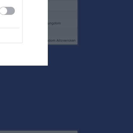
(4)
Sala PBF
(9)
Västerås IK J 18 Elit
(3)
Västerås IK Ungdom U18 ungdom
(34)
Gideonsbergs IF F-16
(16)
Rönnby Västerås IBK Ungdom Allsvenskan