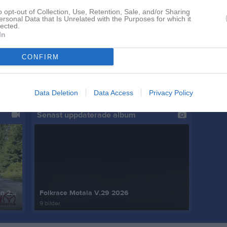
ltävling 5-6 i Bydalen till helgen!
6.
o opt-out of Collection, Use, Retention, Sale, and/or Sharing
ersonal Data that Is Unrelated with the Purposes for which it
Under lördag & söndag skall deltävling 5 & 6 av Back-SM köras i Bydalen.Tävlingen avgörs på en bana på 1,7 km som skall köras ett antal gånger. Fagersta MK finns på plats genom dessa ekipage. I klassen Rally Standard har vi våra 3 st tävlande. Först ut är Mats Palmqvist i sin VW Golf. Leder klassen i SM inför denna helg så blir spännande. I en BMW som delas så kör bröderna Nisse & Kent Strömgren så få se hur det står sig den tuffa konkurrensen där de är totalt 16 st anmälda. Vi önskar dem lycka till i helgen! Länk till anmälningslista nedan: Startlista Back-SM Bydalen Bild: Mats Palmqvist på attack i Golfen
7.
lected.
0
kommentarer
In
8.
artner SS 6 Team Ackesten!
9.
CONFIRM
Goonsda......fortsättning på SS presentationer, här följer sträcka 6 Team Ackesten/Trummelsberg. Nästa tuffa 9,41 km SS på väg mot målet i Köping har inte brukats i rallyn på några år. Den inleds 3-4 km på Sveaskogsväg, övergår i ett kortare smalare "nybrutet" avsnitt för att kroka ihop det hela och avslutas på en vägsamfällighet av god kvalitet och karaktär. Här gäller diciplin för att reda ut tempoväxlingarna! SRC;s flitigt och framgångsrikt tävande Jacobssons och Ackesten väljer att sponsra sträckan för att bereda reklamplats åt teamets sponsorer..... smart tycker vi ! Dela gärna inlägget !
10.
 dagar sedan
0
kommentarer
Visa fler nyheter
Data Deletion
Data Access
Privacy Policy
Senast uppdaterade album
Välkommen till Fagersta och Nattkröken 2024!
Folkrace Motala V.29 2026
9 bilder