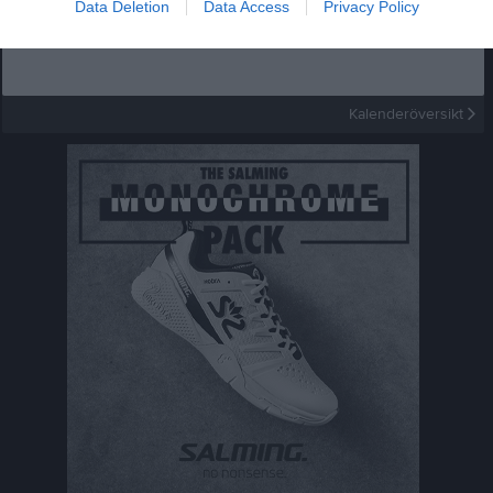
Data Deletion
Data Access
Privacy Policy
Inga kommande aktiviteter
Kalenderöversikt