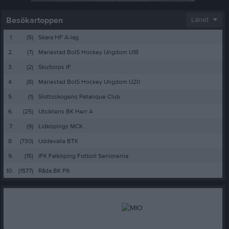
Besökartoppen
Länet
1.
(5)
Skara HF A-lag
2.
(7)
Mariestad BoIS Hockey Ungdom U18
3.
(2)
Skultorps IF
4.
(8)
Mariestad BoIS Hockey Ungdom U20
5.
(1)
Slottsskogens Petanque Club
6.
(25)
Utsiktens BK Herr A
7.
(9)
Lidköpings MCK
8.
(730)
Uddevalla BTK
9.
(15)
IFK Falköping Fotboll Seniorerna
10.
(1577)
Råda BK P9