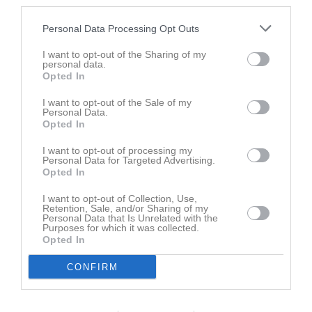
third parties.
Personal Data Processing Opt Outs
I want to opt-out of the Sharing of my
personal data.
Opted In
Ingen video uppladdad
Logga in och ladda upp ert första klipp
I want to opt-out of the Sale of my
Personal Data.
Opted In
Senast uppdaterade album
I want to opt-out of processing my
Personal Data for Targeted Advertising.
Opted In
I want to opt-out of Collection, Use,
Retention, Sale, and/or Sharing of my
Personal Data that Is Unrelated with the
Purposes for which it was collected.
Inget album finns skapat
Opted In
Logga in som administratör och skapa ert första album
CONFIRM
Kalender
På gång