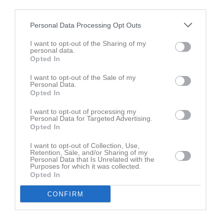
third parties.
21:00
17:30
Träning
Bollskoj (för barn födda 2019/20)
18:30
18:30
Träning
F11
Personal Data Processing Opt Outs
18:30
Fre
12
I want to opt-out of the Sharing of my
19:30
Heldag
Olsäter Beavers
Deje IK
Lör
13
personal data.
Opted In
09:00
ÖDIK Cup
P10
09:00
ÖDIK Cup
P11
I want to opt-out of the Sale of my
Personal Data.
00:00
10:00
IK Arvika Fotboll vit (hemma)
F9
Opted In
00:00
10:00
Deje IK (hemma)
F9
12:00
I want to opt-out of processing my
11:00
Slottsbrons IF blå (borta)
F9
Personal Data for Targeted Advertising.
14:00
12:00
Slottsbrons IF vit (borta)
F9
Opted In
13:00
13:00
Råtorps IK (hemma)
F9
I want to opt-out of Collection, Use,
14:00
15:00
Forshaga IF 2012 (borta)
P14
Retention, Sale, and/or Sharing of my
Personal Data that Is Unrelated with the
15:00
00:00
ÖDIK Cup
P10
Sön
14
Purposes for which it was collected.
Opted In
17:00
00:00
ÖDIK Cup
P11
17:00
09:00
Poolspel P8
P8
CONFIRM
10:00
10:00
Norrstrands IF röd 3 (hemma)
P8
14:00
11:00
Hertzöga BK 2013 grön (borta)
F14