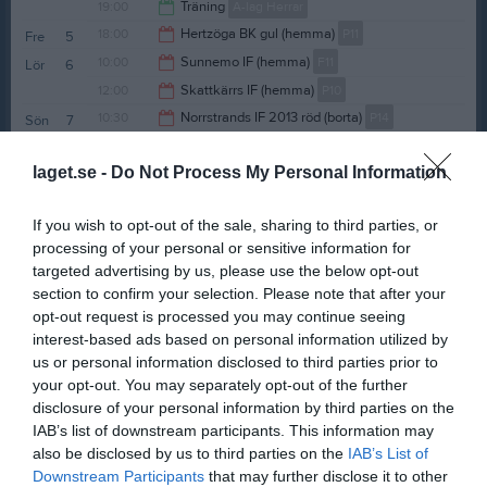
19:30
19:00
Träning
A-lag Herrar
20:30
18:00
Hertzöga BK gul (hemma)
P11
Fre
5
20:30
10:00
Sunnemo IF (hemma)
F11
Lör
6
20:00
12:00
Skattkärrs IF (hemma)
P10
12:00
10:30
Norrstrands IF 2013 röd (borta)
P14
Sön
7
14:00
17:00
IF Kil 2013 (hemma)
F14
12:30
laget.se -
Do Not Process My Personal Information
17:50
Träning
F9
v.24
Mån
8
19:00
18:30
Träning
F11
If you wish to opt-out of the sale, sharing to third parties, or
19:15
17:00
Träning
F14
Tis
9
processing of your personal or sensitive information for
19:30
17:30
Träning
P8
targeted advertising by us, please use the below opt-out
18:30
18:30
Träning
P11
section to confirm your selection. Please note that after your
18:30
18:30
Träning
P10
opt-out request is processed you may continue seeing
19:30
interest-based ads based on personal information utilized by
16:45
Träning
P11
Ons
10
us or personal information disclosed to third parties prior to
19:30
16:45
Träning
P10
your opt-out. You may separately opt-out of the further
17:45
18:00
Skattkärrs IF 2013 blå (hemma)
P14
disclosure of your personal information by third parties on the
17:45
18:00
Träning
F9
IAB’s list of downstream participants. This information may
20:00
also be disclosed by us to third parties on the
19:00
Rottneros IK (borta)
A-lag Herrar
IAB’s List of
Downstream Participants
that may further disclose it to other
19:25
17:00
Träning
F14
Tor
11