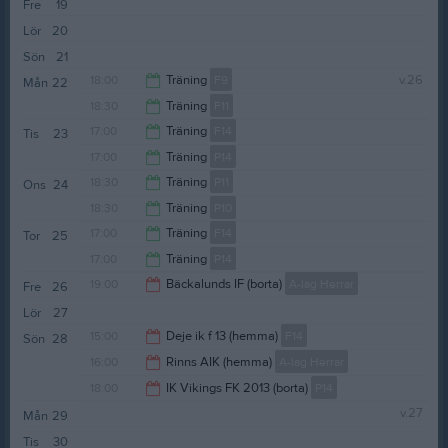
19:30
Fre
19
20:30
Lör
20
Sön
21
18:00
Träning
F9
v.26
Mån
22
18:30
Träning
F11
19:00
17:00
Träning
F14
Tis
23
19:30
17:00
Träning
P14
18:30
18:30
Träning
P11
Ons
24
18:30
18:30
Träning
P10
19:30
17:00
Träning
F14
Tor
25
19:30
17:00
Träning
P14
18:30
19:00
Bäckalunds IF (borta)
A-lag Herrar
Fre
26
18:30
Lör
27
21:00
15:00
Deje ik f 13 (hemma)
F14
Sön
28
16:00
Rinns AIK (hemma)
A-lag Herrar
17:00
18:00
IK Vikings FK 2013 (borta)
P14
18:00
v.27
Mån
29
20:00
Tis
30