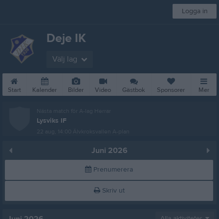
Logga in
Deje IK
Välj lag
Start
Kalender
Bilder
Video
Gästbok
Sponsorer
Mer
Nästa match för A-lag Herrar
Lysviks IF
22 aug, 14:00
Älvkroksvallen A-plan
Juni 2026
Prenumerera
Skriv ut
Alla aktiviteter