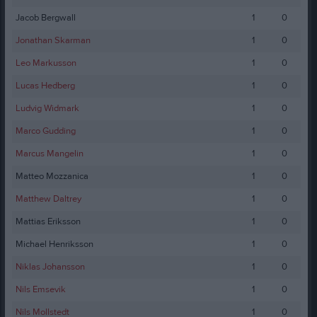
Jacob Bergwall
1
0
Jonathan Skarman
1
0
Leo Markusson
1
0
Lucas Hedberg
1
0
Ludvig Widmark
1
0
Marco Gudding
1
0
Marcus Mangelin
1
0
Matteo Mozzanica
1
0
Matthew Daltrey
1
0
Mattias Eriksson
1
0
Michael Henriksson
1
0
Niklas Johansson
1
0
Nils Emsevik
1
0
Nils Mollstedt
1
0