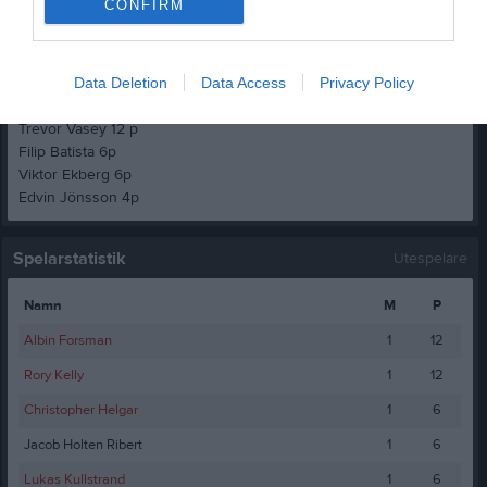
CONFIRM
Christopher Helgar 6p
Jacob Holten Ribert 6p
Lukas Kullstrand 6p
Data Deletion
Data Access
Privacy Policy
Örebro
Trevor Vasey 12 p
Filip Batista 6p
Viktor Ekberg 6p
Edvin Jönsson 4p
Spelarstatistik
Utespelare
Namn
M
P
Albin Forsman
1
12
Rory Kelly
1
12
Christopher Helgar
1
6
Jacob Holten Ribert
1
6
Lukas Kullstrand
1
6