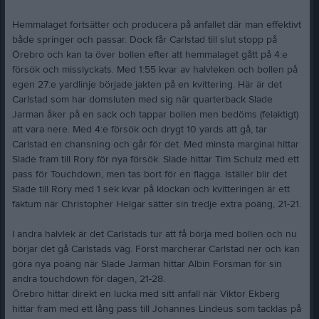
Hemmalaget fortsätter och producera på anfallet där man effektivt
både springer och passar. Dock får Carlstad till slut stopp på
Örebro och kan ta över bollen efter att hemmalaget gått på 4:e
försök och misslyckats. Med 1:55 kvar av halvleken och bollen på
egen 27:e yardlinje började jakten på en kvittering. Här är det
Carlstad som har domsluten med sig när quarterback Slade
Jarman åker på en sack och tappar bollen men bedöms (felaktigt)
att vara nere. Med 4:e försök och drygt 10 yards att gå, tar
Carlstad en chansning och går för det. Med minsta marginal hittar
Slade fram till Rory för nya försök. Slade hittar Tim Schulz med ett
pass för Touchdown, men tas bort för en flagga. Iställer blir det
Slade till Rory med 1 sek kvar på klockan och kvitteringen är ett
faktum när Christopher Helgar sätter sin tredje extra poäng, 21-21.
I andra halvlek är det Carlstads tur att få börja med bollen och nu
börjar det gå Carlstads väg. Först marcherar Carlstad ner och kan
göra nya poäng när Slade Jarman hittar Albin Forsman för sin
andra touchdown för dagen, 21-28.
Örebro hittar direkt en lucka med sitt anfall när Viktor Ekberg
hittar fram med ett lång pass till Johannes Lindeus som tacklas på