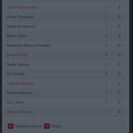
Oliver Falkenström
1
0
Oliver Skoglund
1
0
Oskar Andersson
1
0
Robin Juhlin
1
0
Sebastian Nilsson Franzen
1
0
Simon Turzik
1
0
Slade Jarman
1
0
Tim Schulz
1
0
Tolga Andersson
1
0
Tom Andersson
1
0
Truls Wenli
1
0
William Eriksson
1
0
M
Spelade matcher
P
Poäng