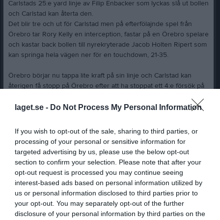
Carlstads 25:e yard linje av Filip Enbacker som lyckas slå ut bollen
och Carlstad kan återta den.
Det blir tre och ut för Carlstad men på efterfölajnde spel från
Örebro tar Rory Kelly en interception, fastar på en Örebro spelare
och kastar back bollen till nyrekryterade Jacob Holten Ripert som
kan springa hela vägen ner för en touchdown, 21-35.
Örebro börjar nu tappa lite kraft på sin linje och Carlstad kan
återigen få stopp på Örebro efter att ha stoppat ett 4:e försök på
sin egen 35:e yardlinje. Därifrån tuggar sig Carlstad ner och kan i
början på 4:e kvarten kan utöka ledningen ytterligare en gång när
laget.se -
Do Not Process My Personal Information
Slade Jarman hittar Lukas Kullstrand, 21-42 med 11:14 kvar av
matchen.
If you wish to opt-out of the sale, sharing to third parties, or
Örebro måste attackera samtidigt som Carlstad vill få klockan att
processing of your personal or sensitive information for
gå. Med 6:14 kvar så får Örebro lite liv i matchen när Viktor
targeted advertising by us, please use the below opt-out
Ekberg kan springa in en Touchdown till 28-42.
section to confirm your selection. Please note that after your
opt-out request is processed you may continue seeing
Resultatet står sig matchen ut och Carlstad blir seriesegrare för
interest-based ads based on personal information utilized by
andra året i rad. Carlstad var det bättre laget och vinner rättvist.
us or personal information disclosed to third parties prior to
Anfallet har lyft sig under säsongen och hade en mycket bra dag
your opt-out. You may separately opt-out of the further
där framför allt passningsspelet från Slade Jarman satt och han
disclosure of your personal information by third parties on the