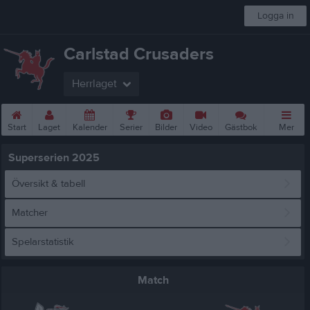
Logga in
Carlstad Crusaders
Herrlaget
Start
Laget
Kalender
Serier
Bilder
Video
Gästbok
Mer
Superserien 2025
Översikt & tabell
Matcher
Spelarstatistik
Match