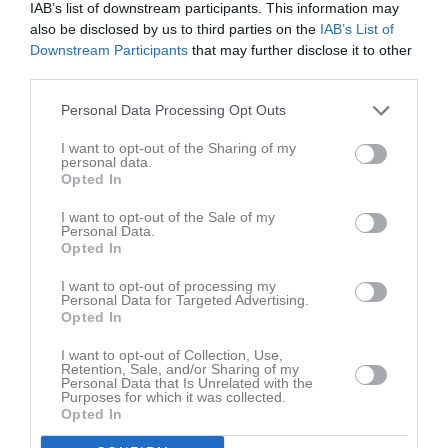
fick gott om tid från sin offensiva linje att hitta öppna mottagare.
IAB’s list of downstream participants. This information may
also be disclosed by us to third parties on the
IAB’s List of
Örebro hamnar på en 3:e plats och får därmed möte Tyresö på
Downstream Participants
that may further disclose it to other
bortaplan den 5.e Juli. Carlstad får en hemmasemifinal samma dag
third parties.
men i skrivande stund är det oklart vem motståndaren är då det
återstår en match 28:e Juni när Kristianstad möter Copenhagen.
Personal Data Processing Opt Outs
Vinner Kristianstad tar dom sista slutspelsplatsen, Vinner
Copenhagen så blir det Stockholm som tar den.
I want to opt-out of the Sharing of my
personal data.
Opted In
Lördag den 5:e Juli blir det dubbel semifinal på Sola Arena då
Crusaders Dam också vann sin serie och möter Göteborg
I want to opt-out of the Sale of my
Marvels kl 13:00 och Herr kommer spela kl 17:00 mot antingen
Personal Data.
Opted In
Kristianstad eller Stockholm.
I want to opt-out of processing my
MVPs
Personal Data for Targeted Advertising.
Carlstad, Rory Kelly
Opted In
Örebro, Trevor Vasey
I want to opt-out of Collection, Use,
Retention, Sale, and/or Sharing of my
Poänggörare
Personal Data that Is Unrelated with the
Purposes for which it was collected.
Carlstad
Opted In
Albin Forsman 12p
Rory Kelly 12 p