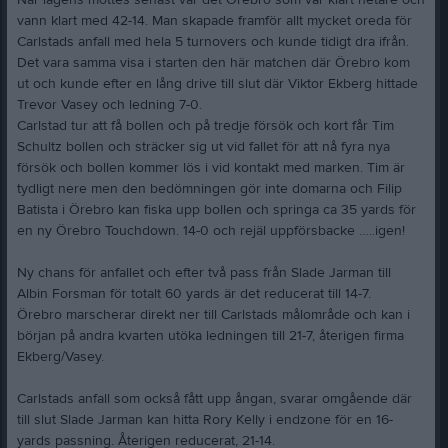
När lagens möttes senast var det Örebro som var klart hetare och
vann klart med 42-14. Man skapade framför allt mycket oreda för
Carlstads anfall med hela 5 turnovers och kunde tidigt dra ifrån.
Det vara samma visa i starten den här matchen där Örebro kom
ut och kunde efter en lång drive till slut där Viktor Ekberg hittade
Trevor Vasey och ledning 7-0.
Carlstad tur att få bollen och på tredje försök och kort får Tim
Schultz bollen och sträcker sig ut vid fallet för att nå fyra nya
försök och bollen kommer lös i vid kontakt med marken. Tim är
tydligt nere men den bedömningen gör inte domarna och Filip
Batista i Örebro kan fiska upp bollen och springa ca 35 yards för
en ny Örebro Touchdown. 14-0 och rejäl uppförsbacke …..igen!
Ny chans för anfallet och efter två pass från Slade Jarman till
Albin Forsman för totalt 60 yards är det reducerat till 14-7.
Örebro marscherar direkt ner till Carlstads målområde och kan i
början på andra kvarten utöka ledningen till 21-7, återigen firma
Ekberg/Vasey.
Carlstads anfall som också fått upp ångan, svarar omgående där
till slut Slade Jarman kan hitta Rory Kelly i endzone för en 16-
yards passning. Återigen reducerat, 21-14.