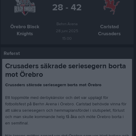
28 - 42
Behrn Arena
Örebro Black
Carlstad
28 juni 2025
Knights
Crusaders
15:00
Referat
Crusaders säkrade seriesegern borta
mot Örebro
Crusaders säkrade seriesegern borta mot Örebro
Ett toppmöte med derbykänslor och det var upplagt för
fotbollsfest på Berhn Arena i Örebro. Carlstad behövde vinna för
att säkra seriesegern och hemmaplansfördel i slutspelet, förlust
och man skulle kommande helg få åka och möte Örebro borta i
en semifinal.