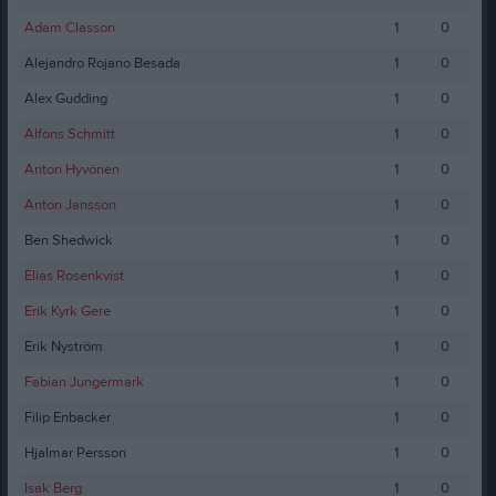
Adam Classon
1
0
Alejandro Rojano Besada
1
0
Alex Gudding
1
0
Alfons Schmitt
1
0
Anton Hyvönen
1
0
Anton Jansson
1
0
Ben Shedwick
1
0
Elias Rosenkvist
1
0
Erik Kyrk Gere
1
0
Erik Nyström
1
0
Fabian Jungermark
1
0
Filip Enbacker
1
0
Hjalmar Persson
1
0
Isak Berg
1
0