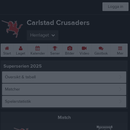
Logga in
Carlstad Crusaders
Herrlaget
Start
Laget
Kalender
Serier
Bilder
Video
Gästbok
Mer
Superserien 2025
Översikt & tabell
Matcher
Spelarstatistik
Match