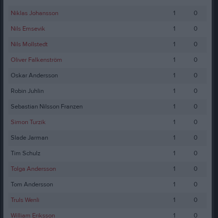
Niklas Johansson
1
0
Nils Emsevik
1
0
Nils Mollstedt
1
0
Oliver Falkenström
1
0
Oskar Andersson
1
0
Robin Juhlin
1
0
Sebastian Nilsson Franzen
1
0
Simon Turzik
1
0
Slade Jarman
1
0
Tim Schulz
1
0
Tolga Andersson
1
0
Tom Andersson
1
0
Truls Wenli
1
0
William Eriksson
1
0