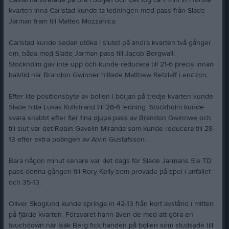
Gästerna stretade på bra i början och det tog ca 7 min in i första
kvarten inna Carlstad kunde ta ledningen med pass från Slade
Jarman fram till Matteo Mozzanica.
Carlstad kunde sedan utöka i slutet på andra kvarten två gånger
om, båda med Slade Jarman pass till Jacob Bergwall.
Stockholm gav inte upp och kunde reducera till 21-6 precis innan
halvtid när Brandon Gwinner hittade Matthew Retzlaff i endzon.
Efter lite positionsbyte av bollen i början på tredje kvarten kunde
Slade hitta Lukas Kullstrand till 28-6 ledning. Stockholm kunde
svara snabbt efter fler fina djupa pass av Brandon Gwinnwe och
till slut var det Robin Gavelin Miranda som kunde reducera till 28-
13 efter extra poängen av Alvin Gustafsson.
Bara någon minut senare var det dags för Slade Jarmans 5:e TD
pass denna gången till Rory Kelly som provade på spel i anfallet
och 35-13.
Oliver Skoglund kunde springa in 42-13 från kort avstånd i mitten
på fjärde kvarten. Försvaret hann även de med att göra en
touchdown när Isak Berg fick handen på bollen som studsade till