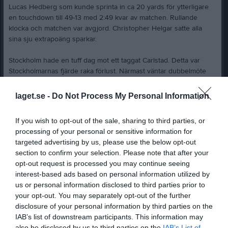
Lucas Hedberg som kunde sprinta in ca 20 yards för ytterligare
en touchdown till 49-13 med 2:49 kvar av matchen. Rullande
klocka och matchen var avgjord. Christopher Helgar satte alla
sina sju extrapoäng sparkar.
Stockholm hade en tuff dag mot ett taggat Carlstad. Detta var
Stockholmarnas fjärde raka förlust. Närmast väntar dubbelmöte
mot ett starkt Tyresö och i och med dagens förslust krävs det mer
eller mindre vinst i båda om inte Mean Machines skall missa
laget.se -
Do Not Process My Personal Information
slutspel.
If you wish to opt-out of the sale, sharing to third parties, or
För Carlstads del är det två bortamatcher som avslutar
processing of your personal or sensitive information for
grundserien, först Limhamn borta 14:e Juni och sedan rivalmöte
targeted advertising by us, please use the below opt-out
mot Örebro borta 28 juni. Det kommer krävas två segrar för en
section to confirm your selection. Please note that after your
första seed och hemmafördel i slutspelet. Förlust och man
opt-out request is processed you may continue seeing
kommer hamna trea eller fyra i tabellen.
interest-based ads based on personal information utilized by
us or personal information disclosed to third parties prior to
MVPs
your opt-out. You may separately opt-out of the further
Carlstad, Slade Jarman
disclosure of your personal information by third parties on the
Stockholm, Leo Sundman
IAB’s list of downstream participants. This information may
also be disclosed by us to third parties on the
IAB’s List of