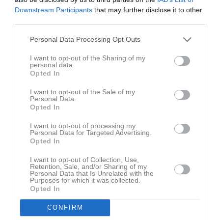
Poänggörare
Downstream Participants
that may further disclose it to other
Carlstad
third parties.
Jacob Bergwall 12p
Christopher Helgar 7p
Personal Data Processing Opt Outs
Lukas Kullstran 6p
Matteo Mozzanica 6p
I want to opt-out of the Sharing of my
personal data.
Rory Kelly 6p
Opted In
Oliver Skoglund, 6p
Lucas Hedberg 6p
I want to opt-out of the Sale of my
Personal Data.
Stockholm
Opted In
Matthew Retzlaff, 6p
I want to opt-out of processing my
Robin Gavelin Miranda, 6p
Personal Data for Targeted Advertising.
Alvin Gustafsson
Opted In
I want to opt-out of Collection, Use,
Spelarstatistik
Utespelare
Retention, Sale, and/or Sharing of my
Personal Data that Is Unrelated with the
Purposes for which it was collected.
Namn
M
P
Opted In
Jacob Bergwall
1
12
CONFIRM
Christopher Helgar
1
7