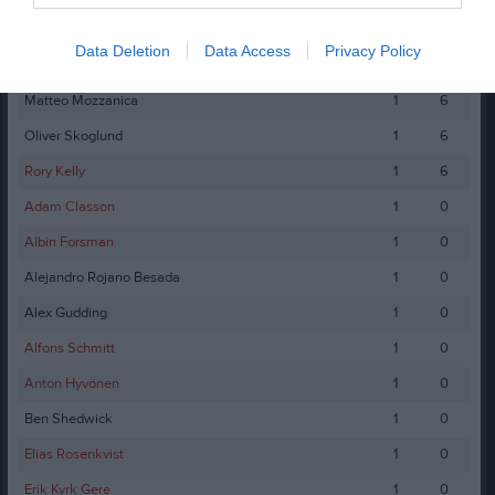
Lucas Hedberg
1
6
Data Deletion
Data Access
Privacy Policy
Lukas Kullstrand
1
6
Matteo Mozzanica
1
6
Oliver Skoglund
1
6
Rory Kelly
1
6
Adam Classon
1
0
Albin Forsman
1
0
Alejandro Rojano Besada
1
0
Alex Gudding
1
0
Alfons Schmitt
1
0
Anton Hyvönen
1
0
Ben Shedwick
1
0
Elias Rosenkvist
1
0
Erik Kyrk Gere
1
0