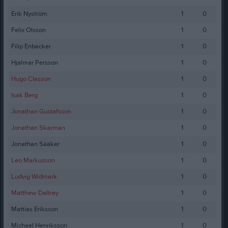
Erik Nyström
1
0
Felix Olsson
1
0
Filip Enbacker
1
0
Hjalmar Persson
1
0
Hugo Classon
1
0
Isak Berg
1
0
Jonathan Gustafsson
1
0
Jonathan Skarman
1
0
Jonathan Sääker
1
0
Leo Markusson
1
0
Ludvig Widmark
1
0
Matthew Daltrey
1
0
Mattias Eriksson
1
0
Michael Henriksson
1
0