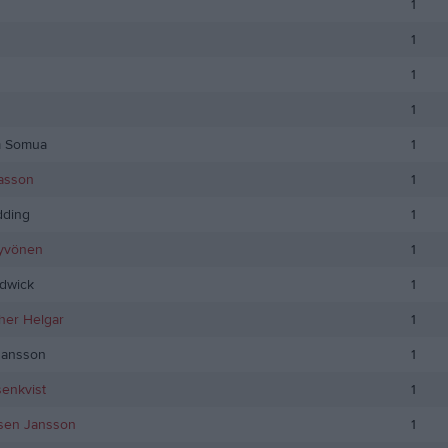
1
1
1
1
 Somua
1
asson
1
dding
1
yvönen
1
dwick
1
her Helgar
1
hansson
1
senkvist
1
esen Jansson
1