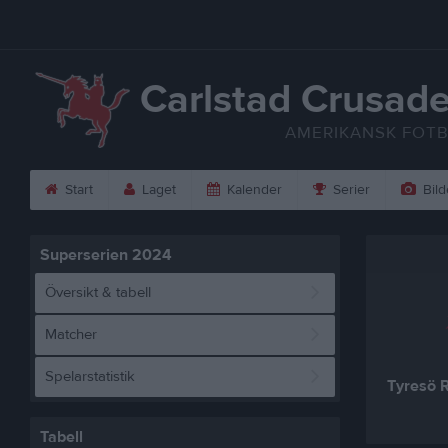
Carlstad Crusade
AMERIKANSK FOT
Start
Laget
Kalender
Serier
Bild
Superserien 2024
Översikt & tabell
Matcher
Spelarstatistik
Tyresö 
Tabell