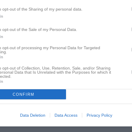
o opt-out of the Sharing of my personal data.
nnedy 12p
In
ncompernolle 6p
sman 6p
o opt-out of the Sale of my Personal Data.
In
zei 12p
to opt-out of processing my Personal Data for Targeted
orda 6p
ing.
In
oncevicius 3p
o opt-out of Collection, Use, Retention, Sale, and/or Sharing
ersonal Data that Is Unrelated with the Purposes for which it
lected.
istik
In
M
CONFIRM
1
1
Data Deletion
Data Access
Privacy Policy
orsman
1