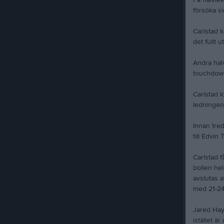
På halvlek
försöka si
Carlstad k
det fullt 
Andra halv
touchdown
Carlstad 
ledningen t
Innan tred
till Edvin
Carlstad f
bollen hel
avslutas 
med 21-24
Jared Hayw
istället ä