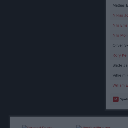
Mattias 
Niklas J
Nils Ems
Nils Moll
Oliver S
Rory Kel
Slade J
Vilhelm
William 
M
Spela