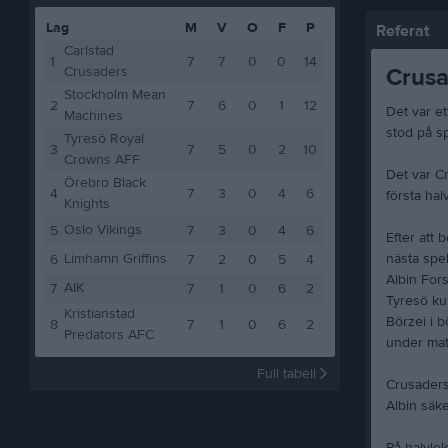
Lag
M
V
O
F
P
Referat
Carlstad
1
7
7
0
0
14
Crusa
Crusaders
Stockholm Mean
2
7
6
0
1
12
Det var et
Machines
stod på s
Tyresö Royal
3
7
5
0
2
10
Crowns AFF
Det var C
Örebro Black
4
7
3
0
4
6
första halv
Knights
Oslo Vikings
5
7
3
0
4
6
Efter att 
Limhamn Griffins
nästa spel
6
7
2
0
5
4
Albin For
AIK
7
7
1
0
6
2
Tyresö ku
Kristianstad
Börzei i b
8
7
1
0
6
2
Predators AFC
under mat
Full tabell
Crusaders
Albin säke