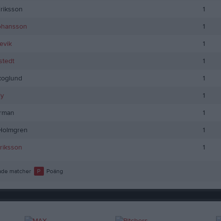
Eriksson
1
ohansson
1
evik
1
stedt
1
koglund
1
ly
1
arman
1
 Holmgren
1
Eriksson
1
de matcher
P
Poäng