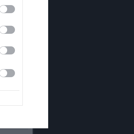
Utespelare
P
12
6
6