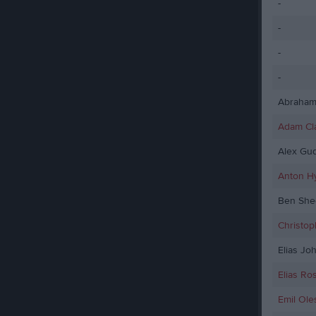
-
-
-
-
Abraham
Adam Cl
Alex Gu
Anton H
Ben She
Christop
Elias Jo
Elias Ro
Emil Ol