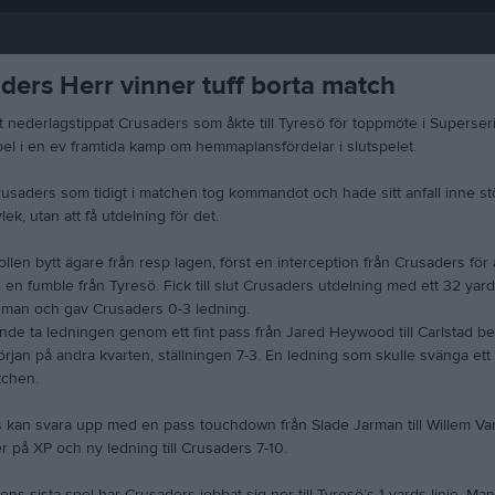
ders Herr vinner tuff borta match
t nederlagstippat Crusaders som åkte till Tyresö för toppmöte i Superser
pel i en ev framtida kamp om hemmaplansfördelar i slutspelet.
rusaders som tidigt i matchen tog kommandot och hade sitt anfall inne st
lek, utan att få utdelning för det.
bollen bytt ägare från resp lagen, först en interception från Crusaders för
 en fumble från Tyresö. Fick till slut Crusaders utdelning med ett 32 yard
sman och gav Crusaders 0-3 ledning.
nde ta ledningen genom ett fint pass från Jared Heywood till Carlstad b
örjan på andra kvarten, ställningen 7-3. En ledning som skulle svänga ett
chen.
 kan svara upp med en pass touchdown från Slade Jarman till Willem Va
r på XP och ny ledning till Crusaders 7-10.