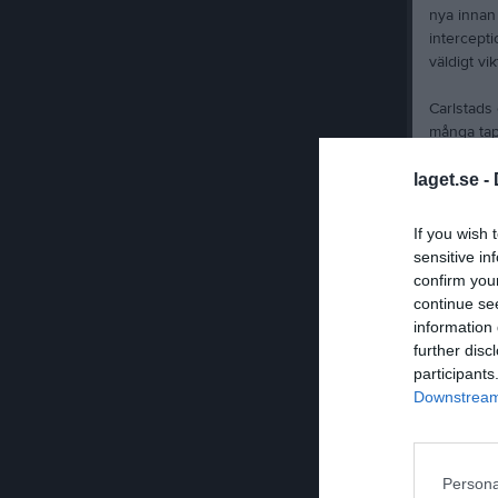
nya innan 
intercept
väldigt vik
Carlstads 
många tapp
Försvaret 
laget.se -
och skapar
If you wish 
Carlstad’s
sensitive in
mycket fin
confirm you
continue se
Näst matc
information 
Vikings kl
further disc
participants
Matchen
Downstream 
Carlstad: 
Tyresö: K
Poänggör
Persona