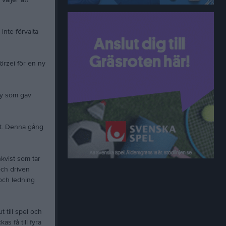
väljer att
inte förvalta
örzei för en ny
dy som gav
tt. Denna gång
nkvist som tar
och driven
och ledning
 till spel och
s få till fyra