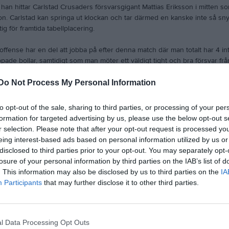
han hittar Carlstad Crusaders försvarsgigant Mattias Eriksson i mitten so
ion. Carlstad kan springa ut klockan och tar därmed en kanske inte så sn
tig för framtida tabellplacering.
offense har en del att jobba på efter denna match där man totalt har 4 i
ade bollar, samtidigt som man möter ett väldigt tight och bra försvar frå
i Carlstad spelar på en väldigt hög nivå och får ner tempot på Tyresö’s tal
Do Not Process My Personal Information
 totalt 4 turnovers (3 interceptions och en fumble)
to opt-out of the sale, sharing to third parties, or processing of your per
 special teams sätter laget i bra lägen på planen, med bra sparkar, bra ta
formation for targeted advertising by us, please use the below opt-out s
a returer.
r selection. Please note that after your opt-out request is processed y
eing interest-based ads based on personal information utilized by us or
h för Carlstad är välgörenhetsmatchen lördag 27 april hemma på Sola A
disclosed to third parties prior to your opt-out. You may separately opt-
 17:00
losure of your personal information by third parties on the IAB’s list of
. This information may also be disclosed by us to third parties on the
IA
s MVP
Participants
that may further disclose it to other third parties.
Mattias Eriksson
evin Börzei
are
l Data Processing Opt Outs