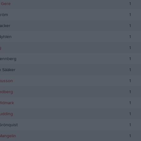
k Gere
1
tröm
1
backer
1
Nyhlén
1
g
1
ennberg
1
n Sääker
1
kusson
1
edberg
1
Widmark
1
udding
1
Grönquist
1
Mangelin
1