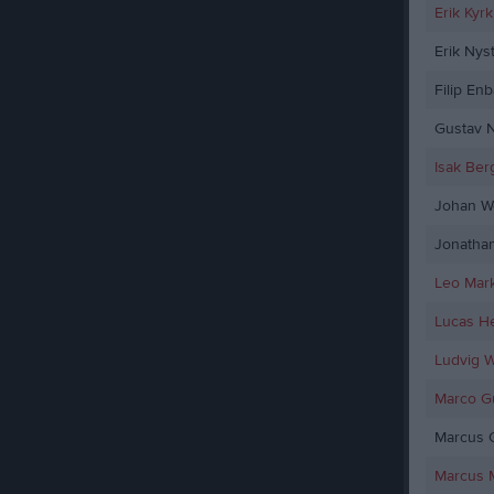
Erik Kyr
Erik Nys
Filip En
Gustav 
Isak Ber
Johan W
Jonatha
Leo Mar
Lucas H
Ludvig 
Marco G
Marcus 
Marcus 