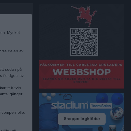
ien. Mycket
örre delen av
 att sedan på
s fieldgoal av
ekante Kevin
 antal gånger
ncompernolle,