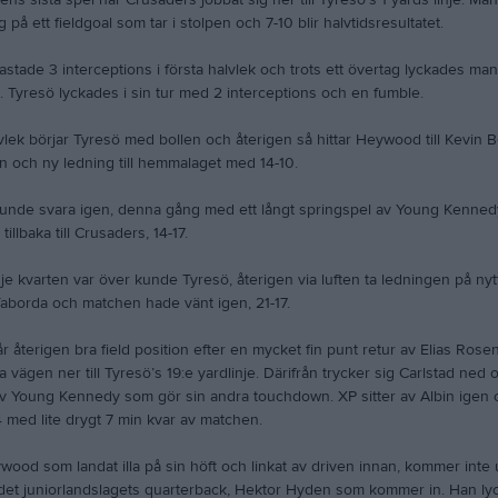
ens sista spel har Crusaders jobbat sig ner till Tyresö’s 1 yards linje. Man 
g på ett fieldgoal som tar i stolpen och 7-10 blir halvtidsresultatet.
astade 3 interceptions i första halvlek och trots ett övertag lyckades man 
ut. Tyresö lyckades i sin tur med 2 interceptions och en fumble.
lek börjar Tyresö med bollen och återigen så hittar Heywood till Kevin B
 och ny ledning till hemmalaget med 14-10.
kunde svara igen, denna gång med ett långt springspel av Young Kenne
illbaka till Crusaders, 14-17.
je kvarten var över kunde Tyresö, återigen via luften ta ledningen på ny
 Taborda och matchen hade vänt igen, 21-17.
år återigen bra field position efter en mycket fin punt retur av Elias Rose
a vägen ner till Tyresö’s 19:e yardlinje. Därifrån trycker sig Carlstad ned 
av Young Kennedy som gör sin andra touchdown. XP sitter av Albin igen 
 med lite drygt 7 min kvar av matchen.
ood som landat illa på sin höft och linkat av driven innan, kommer inte ut
r det juniorlandslagets quarterback, Hektor Hyden som kommer in. Han lycka