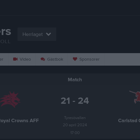
rs
Herrlaget
BOLL
er
Video
Gästbok
Sponsorer
Match
21 - 24
Tyresövallen
Royal Crowns AFF
Carlstad 
20 april 2024
17:00