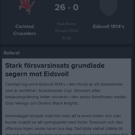
26 - 0
Sola Arena
Carlstad
Eidsvoll 1814's
29 april 2023
Crusaders
15:00
Referat
Stark försvarsinsats grundlade
segern mot Eidsvoll
Carlstad tog emot Eidsvoll 1814’s i den första av ett dubbelmöte
som är semifinal i Scandinavian Cup. Vinnaren efter
totalpoängräkning möter vinnaren i den andra Semifinalen mellan
Oslo Vikings och Örebro Black Knights.
Hemmalaget började matchen med att ta emot bollen och man
kunde snabbt se att springspelet med Victor Toresson och den
offensiva linjen skulle ha en bra dag. Det blöta vädret ställde till