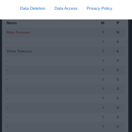
Data Deletion
Data Access
Privacy Policy
Spelarstatistik
Utespelare
Namn
M
P
Albin Forsman
1
14
-
1
6
Victor Toresson
1
6
-
1
0
-
1
0
-
1
0
-
1
0
-
1
0
-
1
0
-
1
0
-
1
0