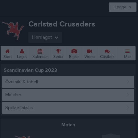
Logga in
Carlstad Crusaders
Herrlaget
Start
Laget
Kalender
Serier
Bilder
Video
Gästbok
Mer
Scandinavian Cup 2023
Översikt & tabell
Matcher
Spelarstatistik
Match