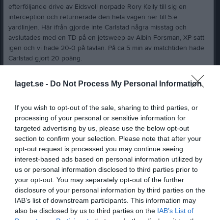
efterföljande drive av Eidsvoll norpade Rory Kelly till sig en
interception och returnerade den hela vägen ner till 5:e
yardlinjen. Här ifrån gjorde inte Carlstad några misstag och
avslutades med en TD på en jetsweep av Albin Forsman, XP satt
igen och vi hade 20-0 på tavlan. På ca 5 min av matchtiden hade
Carlstad gjort 20 poäng.
Eidsvoll hade fortsatt svårt och få till något i anfallsväg mot ett
laget.se -
Do Not Process My Personal Information
väldigt tufft Crusaders försvar. Crusaders gavs bra lägen att få till
ytterligare poäng men hade svårt att få kontinuitet i sitt anfallsspel
If you wish to opt-out of the sale, sharing to third parties, or
med flaggor och individuella misstag.
processing of your personal or sensitive information for
targeted advertising by us, please use the below opt-out
Ställningen av 20-0 i halvtid och i slutet av 3:e kvarten kunde
section to confirm your selection. Please note that after your
Josef Nguzo slå spiken i kistan när han gjorde en så kallad ”pick
opt-out request is processed you may continue seeing
six” och gav hemmalaget en ledning på 26-0. Det efterföljande 2
interest-based ads based on personal information utilized by
poängsförsöket misslyckades. Ett resultat som sedan stod sig
us or personal information disclosed to third parties prior to
matchen ut.
your opt-out. You may separately opt-out of the further
disclosure of your personal information by third parties on the
Carlstad som nästa lördag, 6:maj kl 17:00 får ta sig an regerande
IAB’s list of downstream participants. This information may
mästarna Stockholm Mean Machines innan retur mötet med
also be disclosed by us to third parties on the
IAB’s List of
Eidsvoll borta den 13 maj.