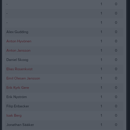
-
1
0
-
1
0
-
1
0
Alex Gudding
1
0
Anton Hyvönen
1
0
Anton Jansson
1
0
Daniel Skoog
1
0
Elias Rosenkvist
1
0
Emil Olesen Jansson
1
0
Erik Kyrk Gere
1
0
Erik Nyström
1
0
Filip Enbacker
1
0
Isak Berg
1
0
Jonathan Sääker
1
0