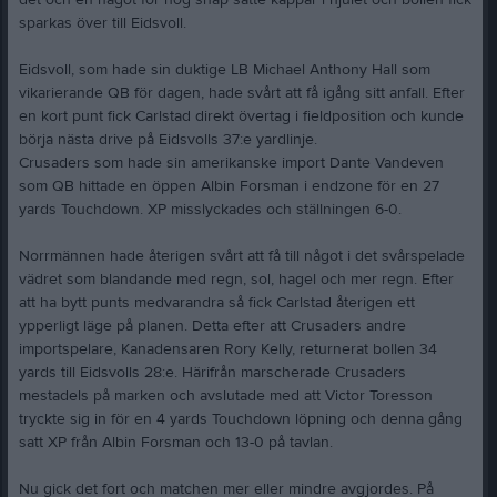
det och en något för hög snap satte käppar i hjulet och bollen fick
sparkas över till Eidsvoll.
Eidsvoll, som hade sin duktige LB Michael Anthony Hall som
vikarierande QB för dagen, hade svårt att få igång sitt anfall. Efter
en kort punt fick Carlstad direkt övertag i fieldposition och kunde
börja nästa drive på Eidsvolls 37:e yardlinje.
Crusaders som hade sin amerikanske import Dante Vandeven
som QB hittade en öppen Albin Forsman i endzone för en 27
yards Touchdown. XP misslyckades och ställningen 6-0.
Norrmännen hade återigen svårt att få till något i det svårspelade
vädret som blandande med regn, sol, hagel och mer regn. Efter
att ha bytt punts medvarandra så fick Carlstad återigen ett
ypperligt läge på planen. Detta efter att Crusaders andre
importspelare, Kanadensaren Rory Kelly, returnerat bollen 34
yards till Eidsvolls 28:e. Härifrån marscherade Crusaders
mestadels på marken och avslutade med att Victor Toresson
tryckte sig in för en 4 yards Touchdown löpning och denna gång
satt XP från Albin Forsman och 13-0 på tavlan.
Nu gick det fort och matchen mer eller mindre avgjordes. På