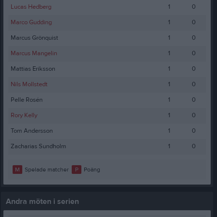
Lucas Hedberg
1
0
Marco Gudding
1
0
Marcus Grönquist
1
0
Marcus Mangelin
1
0
Mattias Eriksson
1
0
Nils Mollstedt
1
0
Pelle Rosén
1
0
Rory Kelly
1
0
Tom Andersson
1
0
Zacharias Sundholm
1
0
M
Spelade matcher
P
Poäng
Andra möten i serien