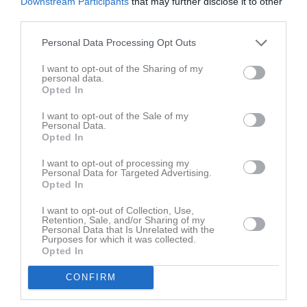
Downstream Participants
that may further disclose it to other
third parties.
Försvaret stod för en grym insats och släppte till endast 54 yards
och 2 nya försök på hela matchen. I anfallsväg så springspelet
Personal Data Processing Opt Outs
riktigt bra ut och den offensiva linjen tillsammans med
runningbacks tog många tuffa yards, där Victor Toresson kom upp
I want to opt-out of the Sharing of my
i 118 rushing yards.
personal data.
Opted In
Matchen var en välgörenhetsinsats tillsammans med Ajabaja
I want to opt-out of the Sale of my
Cancer. Med stöd av alla besökare och givmilda sponsorer
Personal Data.
samlades det in över 40,000 kr som går till att förbättra för
Opted In
familjer där barn drabbas av cancer.
I want to opt-out of processing my
Personal Data for Targeted Advertising.
Matchens MVP’s
Opted In
Eidsvoll: Michael Anthony Hall QB/LB
Carlstad: Mattias Eriksson, LB
I want to opt-out of Collection, Use,
Retention, Sale, and/or Sharing of my
Personal Data that Is Unrelated with the
Poängörare
Purposes for which it was collected.
Carlstad: Albin Forsman 14 p, Victor Toresson 6 p, Josef Nguzo
Opted In
6p
Eidsvoll: -
CONFIRM
Publik: 593st