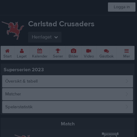
Logga in
Carlstad Crusaders
Herrlaget
Start
Laget
Kalender
Serier
Bilder
Video
Gästbok
Mer
Superserien 2023
Översikt & tabell
Matcher
Spelarstatistik
Match