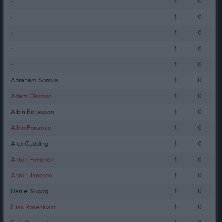
-
1
0
-
1
0
-
1
0
-
1
0
-
1
0
Abraham Somua
1
0
Adam Classon
1
0
Albin Börjesson
1
0
Albin Forsman
1
0
Alex Gudding
1
0
Anton Hyvönen
1
0
Anton Jansson
1
0
Daniel Skoog
1
0
Elias Rosenkvist
1
0