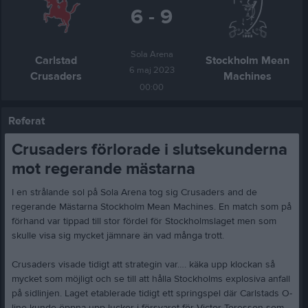
6 - 9
Sola Arena
Carlstad
Stockholm Mean
6 maj 2023
Crusaders
Machines
00:00
Referat
Crusaders förlorade i slutsekunderna
mot regerande mästarna
I en strålande sol på Sola Arena tog sig Crusaders and de
regerande Mästarna Stockholm Mean Machines. En match som på
förhand var tippad till stor fördel för Stockholmslaget men som
skulle visa sig mycket jämnare än vad många trott.
Crusaders visade tidigt att strategin var…. käka upp klockan så
mycket som möjligt och se till att hålla Stockholms explosiva anfall
på sidlinjen. Laget etablerade tidigt ett springspel där Carlstads O-