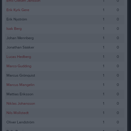
Emil Olesen Jansson
1
0
Erik Kyrk Gere
1
0
Erik Nyström
1
0
Isak Berg
1
0
Johan Wennberg
1
0
Jonathan Sääker
1
0
Lucas Hedberg
1
0
Marco Gudding
1
0
Marcus Grönquist
1
0
Marcus Mangelin
1
0
Mattias Eriksson
1
0
Niklas Johansson
1
0
Nils Mollstedt
1
0
Oliver Landström
1
0