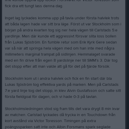
line kunde öppna upp luckor i försvaret för Victor Toresson som
fick dra ett tungt lass denna dag.
Inget lag lyckades komma upp på tavla under första halvlek trots
att båda lagen hade var sitt bra läge. Först ut var Stockholm som i
början på andra kvarten tog sig ner hela vägen till Carlstads 5:e
yardlinje. Men där kunde ett aggressivt försvar slita loss bollen
från Lukas Sjöström. En fumble retur som Erik Kyrk Gere sedan
var så när att springa hela vägen med om han inte med några
millimeters marginal trampat på sidlinjen. Hemmalaget svarade
med en fin drive från egen 8 yardslinje ner till SMM’s 3. Där tog
det stopp efter att man valde att gå för det på fjärde försök.
Stockholm kom ut i andra halvlek och fick en fin start där bla
Lukas Sjöström tog effektiva yards på marken. Men på Carlstads
7:e yard linje tog det stopp, in klev Alvin Gustafsson och satte sitt
första fieldgoal för dagen, och vi hade 0-3 på tavlan.
Stockholmsledningen stod sig fram tills det vara drygt 8 min kvar
av matchen. Carlstad lyckades då trycka in en Touchdown från
kort avstånd via Victor Toresson. Timingen på extra
poängssparken satt inte och Albin Forsmans spark seglade