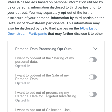
matchen var avgjord.
interest-based ads based on personal information utilized by
us or personal information disclosed to third parties prior to
En sur förlust men det mycket unga Crusaders laget visar att man
your opt-out. You may separately opt-out of the further
blir att räkna med. Man har en fin utvecklingskurva för varje vecka
disclosure of your personal information by third parties on the
hittills av säsongen. Försvaret håller Stockholmarna från endzone
IAB’s list of downstream participants. This information may
samtidigt som Crusaders anfall tar hela 170 yards på marken.
also be disclosed by us to third parties on the
IAB’s List of
Downstream Participants
that may further disclose it to other
Nästa lördag, 13 Maj, åker Carlstad laget till returmötet borta mot
third parties.
Eidsvoll, där man har med sig en 26-0 vinst sedan förra helgens
Personal Data Processing Opt Outs
möte. Matchstart kl 14.00.
I want to opt-out of the Sharing of my
Får man till en vinst i sammanslagning av dessa båda matcher så
personal data.
är man kvalificerad till final i Scandinavian Cup, där isf
Opted In
motståndaren blir Örebro eller Oslo Vikings. Örebro vann första
mötet borta i Oslo med 21-13.
I want to opt-out of the Sale of my
Personal Data.
Opted In
Matchens MVP’s
SMM: Alvin Gustafsson, K
I want to opt-out of processing my
Carlstad: Victor Toresson, RB
Personal Data for Targeted Advertising.
Opted In
Poängörare
I want to opt-out of Collection, Use,