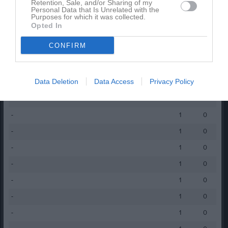
Carlstad: Victor Toresson 6 p
Retention, Sale, and/or Sharing of my
Personal Data that Is Unrelated with the
SMM: Alvin Gustafsson 9p
Purposes for which it was collected.
Opted In
Publik: 320st
CONFIRM
Spelarstatistik
Utespelare
Data Deletion
Data Access
Privacy Policy
Namn
M
P
Victor Toresson
1
6
-
1
0
-
1
0
-
1
0
-
1
0
-
1
0
-
1
0
-
1
0