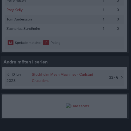
Pelle Rosén
1
0
Rory Kelly
1
0
Tom Andersson
1
0
Zacharias Sundholm
1
0
M
Spelade matcher
P
Poäng
Andra möten i serien
lör 10 jun
Stockholm Mean Machines -
Carlstad
33 - 6
2023
Crusaders