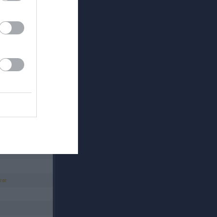
Länet
rar