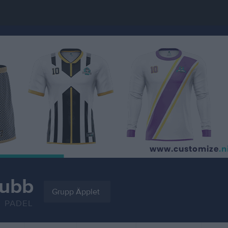
lubb
Grupp Äpplet
PADEL