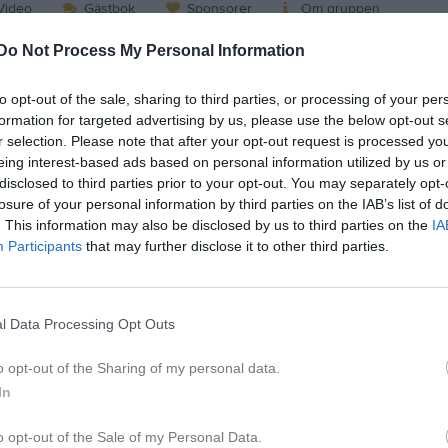
ideo
Gästbok
Sponsorer
Om gruppen
Do Not Process My Personal Information
Kalend
På gång
to opt-out of the sale, sharing to third parties, or processing of your per
formation for targeted advertising by us, please use the below opt-out s
r selection. Please note that after your opt-out request is processed y
Inga kommande akti
eing interest-based ads based on personal information utilized by us or
disclosed to third parties prior to your opt-out. You may separately opt-
losure of your personal information by third parties on the IAB’s list of
K
. This information may also be disclosed by us to third parties on the
IA
Participants
that may further disclose it to other third parties.
l Data Processing Opt Outs
viktig information!
o opt-out of the Sharing of my personal data.
In
o opt-out of the Sale of my Personal Data.