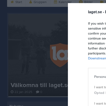
Start
Gruppen
Kalender
Bilder
V
laget.se -
If you wish 
sensitive in
confirm you
continue se
information 
further disc
participants
Downstream 
Persona
Välkomna till laget.se – Här finns 
I want t
22 jan 2025
0
Opted 
I want t