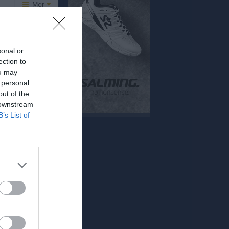
Mer
Huvudmeny
Övrigt
er
Kontakt
Besökarstatistik
sonal or
ection to
Länkar
ou may
Dokument
viteter
 personal
out of the
 downstream
Tjäna pengar
Cupguiden
alenderöversikt
B’s List of