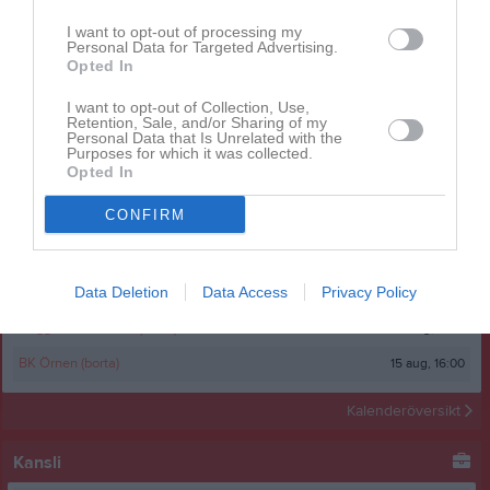
I want to opt-out of processing my
Personal Data for Targeted Advertising.
Opted In
Inget album finns skapat
I want to opt-out of Collection, Use,
Logga in som administratör och skapa ert första album
Retention, Sale, and/or Sharing of my
Personal Data that Is Unrelated with the
Purposes for which it was collected.
Kalender
På gång
Opted In
CONFIRM
10 aug, 18:30
Träning
11 aug, 19:00
Moelvens FC Div 4 (hemma)
Data Deletion
Data Access
Privacy Policy
12 aug, 17:00
Träning
15 aug, 11:00
Hägglunds IoFK Vit (borta)
15 aug, 16:00
BK Örnen (borta)
Kalenderöversikt
Kansli