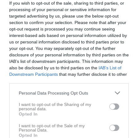
Från och med vecka 17 och framåt övergår vi till torsdagar som träningsdag. Samma tid 18:00. //Ledarna
If you wish to opt-out of the sale, sharing to third parties, or
P-13
27 apr 2021
0
processing of your personal or sensitive information for
targeted advertising by us, please use the below opt-out
Ny lagsida
section to confirm your selection. Please note that after your
Detta är den nya lagsidan för pojkar 07. Här kommer tränare eller ledare att publicera viktig information eller information som ni behöver ta del av under säsongen. Det kommer även att finnas en huvusida för Älandsbro där informtion från föreningen kommer att publiceras.
opt-out request is processed you may continue seeing
P-13
5 mar 2021
interest-based ads based on personal information utilized by
us or personal information disclosed to third parties prior to
Senast uppladdade video
your opt-out. You may separately opt-out of the further
disclosure of your personal information by third parties on the
IAB’s list of downstream participants. This information may
also be disclosed by us to third parties on the
IAB’s List of
Downstream Participants
that may further disclose it to other
third parties.
Personal Data Processing Opt Outs
Ingen video uppladdad
Logga in och ladda upp ert första klipp
I want to opt-out of the Sharing of my
personal data.
Opted In
Senast uppdaterade album
I want to opt-out of the Sale of my
Personal Data.
Opted In