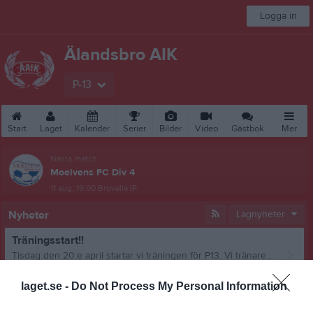
Logga in
Älandsbro AIK
P-13
Start
Laget
Kalender
Serier
Bilder
Video
Gästbok
Mer
Nästa match
Moelvens FC Div 4
11 aug, 19:00
Brovalla IP
Nyheter
Lagnyheter
Träningsstart!!
Tisdag den 20:e april startar vi träningen för P13. Vi tränare ser fram emot att få träffa er alla igen. Och hoppas att vi även får några till som vill börja spela, tveka inte att komma och testa om det finns fler som är sugna. //Tränarna
P-13
16 apr 2021
0
laget.se -
Do Not Process My Personal Information
Ändrad träningsdag