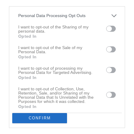
third parties.
Personal Data Processing Opt Outs
I want to opt-out of the Sharing of my
personal data.
Opted In
I want to opt-out of the Sale of my
Personal Data.
Opted In
I want to opt-out of processing my
Personal Data for Targeted Advertising.
Opted In
I want to opt-out of Collection, Use,
Club Intersport: SÄSONGEN ÄR IGÅNG!
Retention, Sale, and/or Sharing of my
Personal Data that Is Unrelated with the
Hej på er! Fotbollssäsongen är här! T.o.m. den 20 april får du 25 % rabatt på all fotboll – perfekt för att fylla på med det du behöver under säsongen. Ange: FOTBOLL26 vid köp online. Visa upp streckod i butik. (Gäller på ordinarie priser och kan ej kombineras med andra rabatter. Gäller ej produkter ”exkluderade från rabatter”, föreningskläder, supporterprodukter, beställningsprodukter eller sista chansen produkter.) Genom ett medlemskap i Club INTERSPORT får du tillgång till unika erbjudanden samt bonus på alla dina köp. Välj din förening under ”Mina sidor” på intersport.se, då går 3% på allt du handlar hos oss tillbaka till din valda förening utan att din egen bonus påverkas!
Purposes for which it was collected.
Maglasäte IF
9 apr
0
Opted In
Visa fler nyheter
CONFIRM
Senast uppladdade video