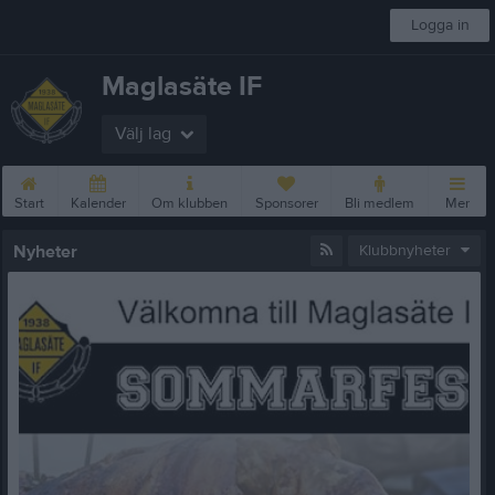
Logga in
Maglasäte IF
Välj lag
Start
Kalender
Om klubben
Sponsorer
Bli medlem
Mer
Nyheter
Klubbnyheter