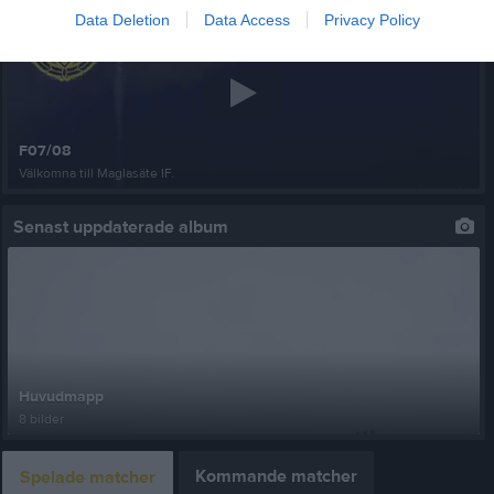
Data Deletion
Data Access
Privacy Policy
F07/08
Välkomna till Maglasäte IF.
Senast uppdaterade album
Huvudmapp
8 bilder
Kommande matcher
Spelade matcher