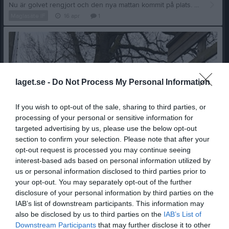
Nu är golvet rengjort och den nya mattan kommit på plats. Lite tyngder i skarvarna behövs!
Maglasäte IF
16 apr
1
laget.se -
Do Not Process My Personal Information
If you wish to opt-out of the sale, sharing to third parties, or
processing of your personal or sensitive information for
targeted advertising by us, please use the below opt-out
section to confirm your selection. Please note that after your
opt-out request is processed you may continue seeing
interest-based ads based on personal information utilized by
us or personal information disclosed to third parties prior to
your opt-out. You may separately opt-out of the further
Nu har taket fått sin strykning
disclosure of your personal information by third parties on the
Så var taket målat
IAB’s list of downstream participants. This information may
Maglasäte IF
14 apr
1
also be disclosed by us to third parties on the
IAB’s List of
Downstream Participants
that may further disclose it to other