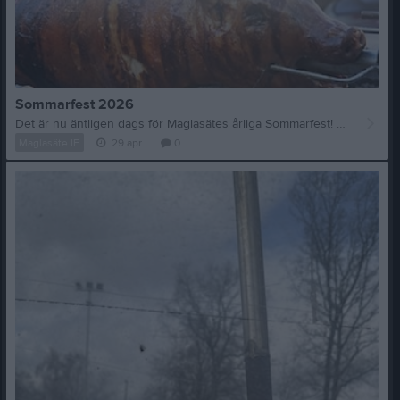
Sommarfest 2026
Det är nu äntligen dags för Maglasätes årliga Sommarfest! Datum: 2026-05-30 kl. 18:00 Plats: Svanvallen, Maglasäte Mat: Helstekt gris med tillbehör, dryck kaffe och kaka. Medtag egen alkoholhaltig dryck om så önskas. Pris: Vuxen 250kr, barn 100kr. Betalas via Swish 123 085 41 33 Skriv hur många vuxna respektive barn som kommer samt allas namn. Meddela även om ni inte äter gris. Anmälan senast 15 maj. Anmälan är bindande
Maglasäte IF
29 apr
0