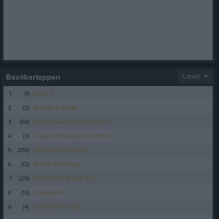
Besökartoppen
Länet
1.
(1)
Kiaby IF
2.
(2)
Nosaby IF A-Lag
3.
(56)
AIF Barrikaden Senior Herrar
4.
(3)
Tollarps IF A-lag Herrar Fotboll
5.
(210)
SPF Gillhög Bowling
6.
(12)
Eslövs BK A-laget
7.
(211)
Dösjöbro IF Buster Bus
8.
(13)
Österlen FF
9.
(4)
Österlen FF A-lag