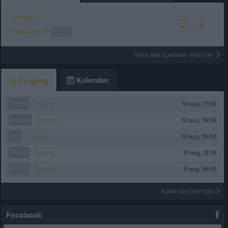
Tyringe IF
3 - 2
Maglasäte IF
F12/13
Visa alla spelade matcher
Kalender
På gång
10 aug, 17:00
F16/17
Träning
10 aug, 18:00
Knattar
Träning
10 aug, 18:00
P17
Träning
10 aug, 18:15
F12/13
Träning
11 aug, 18:00
P15/16
Träning
Kalenderöversikt
Facebook