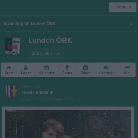
Logga in
Insamling till Lunden ÖBK
Lunden ÖBK
A-lag Herr
Start
Laget
Kalender
Serier
Bilder
Gästbok
Mer
Nästa match
Hovås Billdal IF
9 aug, 15:00
Hovåsvallen 1 gräs