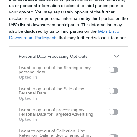
Noah
hittar med en fin boll
Adrian
som rundar målvakten som är
us or personal information disclosed to third parties prior to
långt ut m,en avslutet tyvärr ej i mål
your opt-out. You may separately opt-out of the further
Noah
hittar även
Milton
med ett inlägg men nicken strax utanför
disclosure of your personal information by third parties on the
IAB’s list of downstream participants. This information may
Ytterligare stök i matchens slutskede där en hemmaspelare går
also be disclosed by us to third parties on the
IAB’s List of
över en gräns.. som inte lämpar sig i denna text men vi lyckas
Downstream Participants
that may further disclose it to other
hålla oss "kalla" och spelar kontrollerat av slutminuterna
third parties.
Coach Carlsson
Personal Data Processing Opt Outs
Oerhört glad för grabbarnas skull att äntligen få ta den där jä...
I want to opt-out of the Sharing of my
segern och jag hoppas & tror att något kilo kanske faller från
personal data.
axlarna på några spelare, våra prestationer har inte varit i
Opted In
parentent med vad tabellen visar men det har vart extremt mycket
stolpe ut inledningsvis.
I want to opt-out of the Sale of my
Personal Data.
I lördags visade vi
KARAKTÄR
och en go fighting spirit hela
Opted In
matchen
I want to opt-out of processing my
Som så många gånger de sista 6 åren så leder vår
Kapten Sadik
Personal Data for Targeted Advertising.
styrkorna på ett föredömligt vis och kul att
Milton
hittar målet
Opted In
igen, 5 mål på 9 matcher för en "rookie" är ganska starka papper
I want to opt-out of Collection, Use,
Hela laget förtjänar beröm och klapp på axeln.
Retention, Sale, and/or Sharing of my