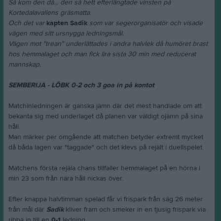
Så kom den då... den så hett efterlängtade vinsten på
Kortedalavallens gräsmatta.
Och det var
kapten Sadik
som var segerorganisatör och visade
vägen med sitt ursnygga ledningsmål.
Vägen mot "trean" underlättades i andra halvlek då humöret brast
hos hemmalaget och man fick lira sista 30 min med reducerat
mannskap.
SEMBERIJA - LÖBK 0-2 och 3 goa in på kontot
Matchinledningen är ganska jämn där det mest handlade om att
bekanta sig med underlaget då planen var väldigt ojämn på sina
håll.
Man märker per omgående att matchen betyder extremt mycket
då båda lagen var "taggade" och det klevs på rejält i duellspelet.
Matchens första rejäla chans tillfaller hemmalaget på en hörna i
min 23 som från nära håll nickas över.
Efter knappa halvtimman spelad får vi frispark från säg 26 meter
från mål där
Sadik
kliver fram och smeker in en tjusig frispark via
ribba in till en
0-1
ledning