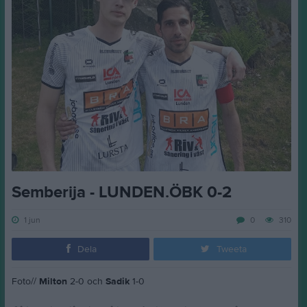
Semberija - LUNDEN.ÖBK 0-2
1 jun
0
310
Dela
Tweeta
Foto//
Milton
2-0 och
Sadik
1-0