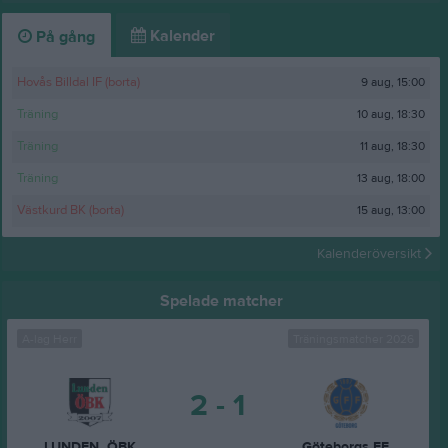
Kalender
På gång
9 aug, 15:00
Hovås Billdal IF (borta)
10 aug, 18:30
Träning
11 aug, 18:30
Träning
13 aug, 18:00
Träning
15 aug, 13:00
Västkurd BK (borta)
Kalenderöversikt
Spelade matcher
A-lag Herr
Träningsmatcher 2026
2 - 1
LUNDEN. ÖBK
Göteborgs FF