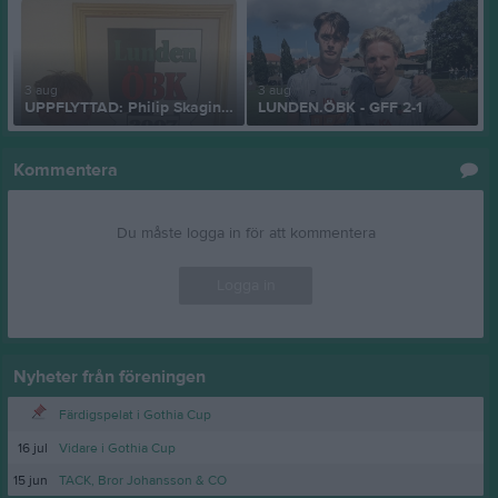
3 aug
3 aug
UPPFLYTTAD: Philip Skaginger
LUNDEN.ÖBK - GFF 2-1
Kommentera
Du måste logga in för att kommentera
Logga in
Nyheter från föreningen
Färdigspelat i Gothia Cup
16 jul
Vidare i Gothia Cup
15 jun
TACK, Bror Johansson & CO