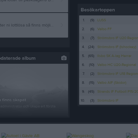
Sitt inte lottlös över påskhelgen ! ! ! Har ni missat att köpa lotter till påskdagens Bingolotto så har ni fortfarande chansen att köpa era lotter på Frendo Hille samtidigt som ni köper lite påskgodis. Ni kan även köpa era digitala lotter genom den här länken. https://l.folkspel.se/EW9VBb?s=ad259695-4e01-ef11-844d-005056809ebc Hille/Åbyggeby IK önskar er alla en glad påsk.
Besökartoppen
1.
(9)
LUSS
På söndag 2/3 kl 18:00 går Bingolottos Superbingo av stapeln, sitter ni lottlösa så finns möjlighet att köpa era lotter av Bengt vid Frendo Hille, han kommer stå där både lördag och söndag för att förse er med lotter.
2.
(6)
Valbo FF
3.
(7)
Strömsbro IF U20 Region
4.
(24)
Strömsbro IF (Ishockey)
5.
(65)
Ilsbo SK A-lag Herrar
pdaterade album
6.
(10)
Valbo HC U20-Regional
7.
(2)
Strömsbro IF U18 Region
8.
(15)
Valbo AIF (Skidor)
9.
(45)
Strands IF Fotboll P15/2
 finns skapat
10.
(3)
Strömsbro IF
administratör och skapa ert första