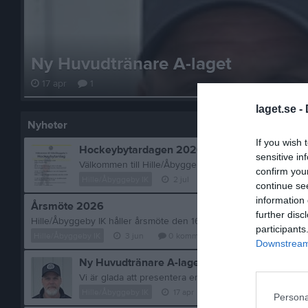
Ny Huvudtränare A-laget
17 apr
1
laget.se -
Nyheter
If you wish 
Hockeybytardagen 2026
sensitive in
confirm you
Hille/Åbyggeby IK
2 jul
0
kommentarer
continue se
information 
Årsmöte 2026
further disc
participants
Hille/Åbyggeby IK
3 jun
0
kommentarer
Downstream 
Ny Huvudtränare A-laget
Hille/Åbyggeby IK
17 apr
1
kommentar
Persona