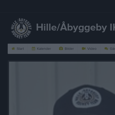
Hille/Åbyggeby I
Start
Kalender
Bilder
Video
Gäs