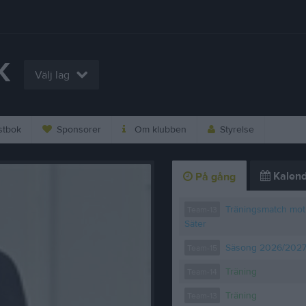
K
Välj lag
tbok
Sponsorer
Om klubben
Styrelse
Kalend
På gång
Träningsmatch mot
Team-13
Säter
Säsong 2026/202
Team-15
Träning
Team-14
Träning
Team-13