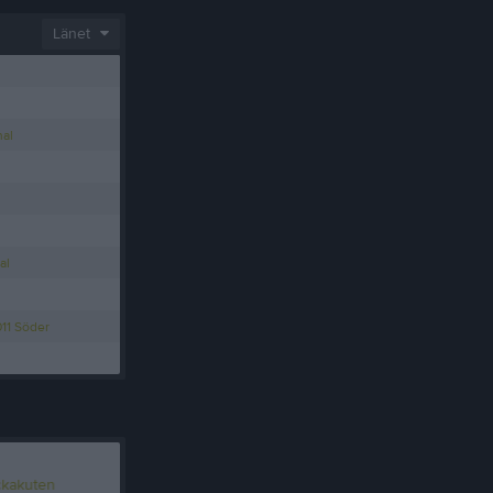
Länet
al
al
011 Söder