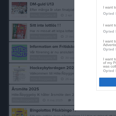
DM-guld U13
I want t
Opted 
Hille/Åbyggeby IK
2 apr
3
kommentarer
Sitt inte lottlös ! !
I want t
Opted 
Hille/Åbyggeby IK
21 dec 2025
0
kommentarer
I want 
Advertis
Information om Fritidskortet för vårdnadshava
Opted 
Hille/Åbyggeby IK
30 sep 2025
0
kommentarer
I want t
of my P
was col
Hockeybytardagen 2025
Opted 
Hille/Åbyggeby IK
26 aug 2025
0
kommentarer
Årsmöte 2025
Hille/Åbyggeby IK
8 maj 2025
0
kommentarer
Bingolottos Påskbingo ! !