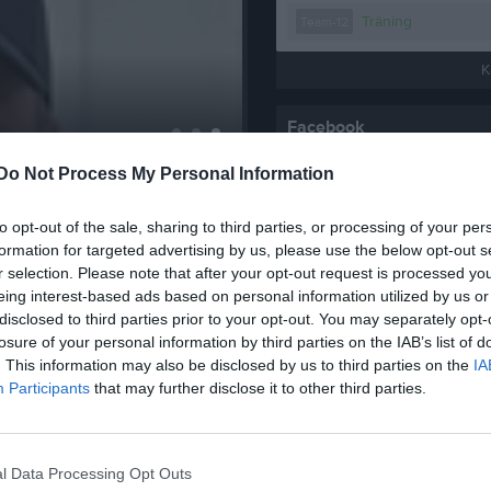
Träning
Team-12
K
Facebook
Do Not Process My Personal Information
Klubbnyheter
to opt-out of the sale, sharing to third parties, or processing of your per
formation for targeted advertising by us, please use the below opt-out s
Välkommen till Hille/Åbyggeby’s Hockeybytardag 2026 Dag: Lördag 5 september 2026 Plats: Frendo Hille Tid: 09:30-10:00 Inlämning av det ni vill sälja Märk alla saker med namn, pris och swishnummer. Betalning sker direkt till säljaren från köparen. Köparen visar swishkvitto för Håikpersonal på plats. 10:00 -11:30 Försäljning av nya och begagnade hockeyprylar. OBS ! ! ! Ingen försäljning kommer ske före 10:00 11:30-12:00 Återhämtning av ev. ej sålda prylar samt utbetalning av det ni sålt. Alla är välkomna för att under en aktivitetsdag delta vid säsongsupptakten där vi träffas och umgås. För såväl stora som små, barn och ungdom. Träffa tränare, ledare och spelare i alla åldrar. Byt och köp hockeyutrustning till er själva eller era barn inför den nya säsongen. Få information om vår hockeyskola.
r selection. Please note that after your opt-out request is processed y
eing interest-based ads based on personal information utilized by us or
disclosed to third parties prior to your opt-out. You may separately opt-
Twitter @hillehockey
losure of your personal information by third parties on the IAB’s list of
Hille/Åbyggeby IK håller årsmöte den 16 Juni. Tid: 19:00 Plats: Milbostigen 5 (PRO's lokal i källaren) Välkomna ! ! !
. This information may also be disclosed by us to third parties on the
IA
Participants
that may further disclose it to other third parties.
Vi är glada att presentera en ny huvudtränare för A-laget Pär Jansson PJ Han kommer senast från GGIK A-lag, han är en omtyckt ledare. Vi ser fram emot säsongen 2026/2027 det kommer hända mycket nytt. Fler nyher presenteras inom kort. //Mikael Boberg Lagledare
l Data Processing Opt Outs