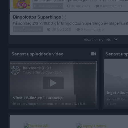
Hille/Åbyggeby IK
16 apr 2025
0
kommentarer
Bingolottos Superbingo ! !
Hille/Åbyggeby IK
28 feb 2025
0
kommentarer
Visa fler nyheter
Senast uppladdade video
Senast up
Inget album
Vinst i B-finalen i Turbocup
Logga in som 
Efter en väldigt spännande match mot AIK i B-fi...
album