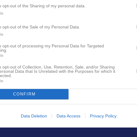
o opt-out of the Sharing of my personal data.
In
pdaterade album
o opt-out of the Sale of my Personal Data.
In
to opt-out of processing my Personal Data for Targeted
ing.
In
 finns skapat
o opt-out of Collection, Use, Retention, Sale, and/or Sharing
administratör och skapa ert första
ersonal Data that Is Unrelated with the Purposes for which it
lected.
In
CONFIRM
Data Deletion
Data Access
Privacy Policy