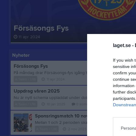
Försäsongs Fys
11 apr 2024
laget.se -
Nyheter
If you wish 
Försäsongs Fys
sensitive in
confirm you
continue se
A Team / U16
11 apr 2024
information 
Uppdrag våren 2025
further disc
participants
A Team / U16
10 jan 2025
0
kommentarer
Downstream 
Sponsringsmatch 10 november 19:00
Persona
A Team / U16
2 nov 2023
0
kommentarer