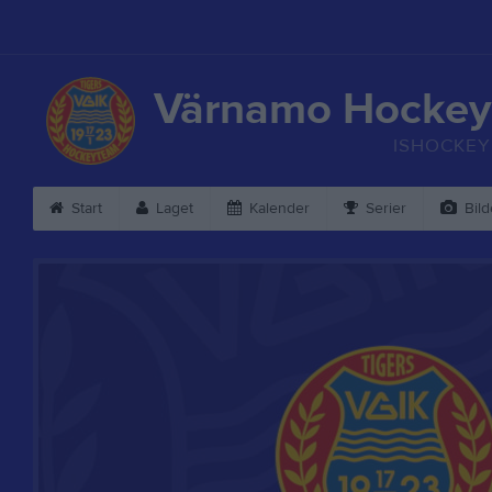
Värnamo Hockey
ISHOCKEY
Start
Laget
Kalender
Serier
Bild