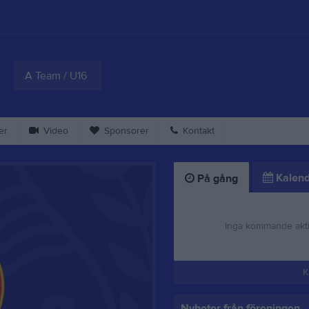
A Team / U16
er
Video
Sponsorer
Kontakt
Kalend
På gång
Inga kommande akti
K
Nyheter från föreningen