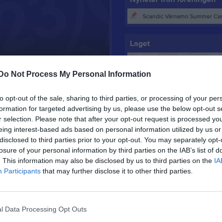
Scandic Värnamo Summer Ca
Uppdrag våren 2
Laget
10 jan 2025
0
Do Not Process My Personal Information
Truppen
Lagnyheter
to opt-out of the sale, sharing to third parties, or processing of your per
formation for targeted advertising by us, please use the below opt-out s
Serier
På måndag drar Försäsongs-fys igång tillsammans med J18/J20 Måndagar 17.30-19.00 och onsdagar 18.00-19.00. Samling utanför ishallen. Det kommer ej gå att byta om i onklädningsrummen så kom ombytta och ta med vattenflaska. På måndagar kör Magnus Thur och onsdagar Robert Ljungskog. Blir det några ändringar i schemat så säger vi till. Alla fyspass kommer finnas i kalendern. Vi kommer skicka ut kallelser och det är viktigt att ni svara då föreningen får LOK- stöd för alla som är med. Alla är välkomna! På måndag eller onsdag ber vi också alla 09:or att ta med alla hockeyprylar hem från U15-förrådet då det ska städas. Hockeybyxorna ska lämnas kvar och hängas upp på respektive krok på rätt nummer.
r selection. Please note that after your opt-out request is processed y
eing interest-based ads based on personal information utilized by us or
disclosed to third parties prior to your opt-out. You may separately opt-
losure of your personal information by third parties on the IAB’s list of
Nu är nytt schema uppladdat under dokument över de olika uppdragen i samband med våra hemmamatcher. Välmött / Ledarna
. This information may also be disclosed by us to third parties on the
IA
Besökartoppen
Participants
that may further disclose it to other third parties.
Mellan 1 och 2 perioden ska vi ut på isen. Vi ses vid huvudentrén. Hoppas att alla kan komma. Fritt inträde, så ta med vänner och släkt så vi fyller hallen!
l Data Processing Opt Outs