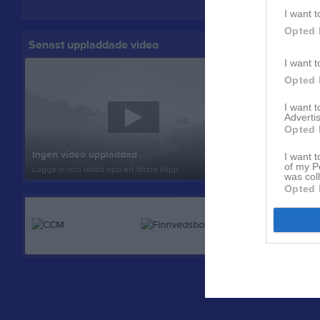
Visa fler nyheter
I want t
Opted 
Senast uppladdade video
Senast up
I want t
Opted 
I want 
Advertis
Opted 
Inget album
Ingen video uppladdad
I want t
Logga in som 
of my P
Logga in och ladda upp ert första klipp
album
was col
Opted 