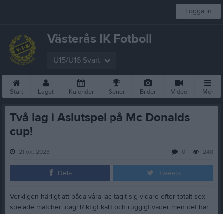
Logga in
Västerås IK Fotboll
U15/U16 Svart
Start
Laget
Kalender
Serier
Bilder
Video
Mer
Två lag i Aslutspel på Mc Donalds
cup!
21 okt 2023
0
248
Dela
Tweeta
Verkligen härligt att båda våra lag tagit sig vidare efter totalt sex
spelade matcher idag! Riktigt kallt och ruggigt väder men det har
ändå varit fina prestationer på planen! Kollektivt ansvar och bra