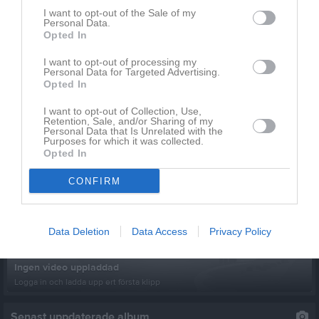
I want to opt-out of the Sale of my
Personal Data.
Kalender
På gång
Opted In
I want to opt-out of processing my
Personal Data for Targeted Advertising.
Inga kommande aktiviteter
Opted In
I want to opt-out of Collection, Use,
Retention, Sale, and/or Sharing of my
Kalenderöversikt
Personal Data that Is Unrelated with the
Purposes for which it was collected.
Opted In
Senast uppladdade video
CONFIRM
Data Deletion
Data Access
Privacy Policy
Ingen video uppladdad
Logga in och ladda upp ert första klipp
Senast uppdaterade album