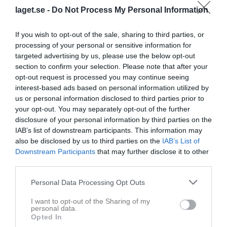
inställning har nu tagit oss till kvartsfinaler imorgon! Totalt har vi
laget.se -
Do Not Process My Personal Information
lyckats göra 14 mål och kunde gjort betydligt fler!
Vi har haft en lång men rolig dag och samlar nu nya krafter för att
If you wish to opt-out of the sale, sharing to third parties, or
ta oss så långt det går! Tråkigt nog spelar vi båda matcherna
processing of your personal or sensitive information for
samtidigt på olika platser så Mille och jag kommer få dela på oss!
targeted advertising by us, please use the below opt-out
Åter igen, fantastiskt bra jobbat i båda lagen! Sov och ät ordentlig
section to confirm your selection. Please note that after your
så ses vi redo att ta fighten imorgon igen!
opt-out request is processed you may continue seeing
interest-based ads based on personal information utilized by
Ulrika Larsson
us or personal information disclosed to third parties prior to
your opt-out. You may separately opt-out of the further
Dela
Tweeta
disclosure of your personal information by third parties on the
IAB’s list of downstream participants. This information may
also be disclosed by us to third parties on the
IAB’s List of
Kommentera
Downstream Participants
that may further disclose it to other
third parties.
Du måste logga in för att kommentera
Personal Data Processing Opt Outs
I want to opt-out of the Sharing of my
Logga in
personal data.
Opted In