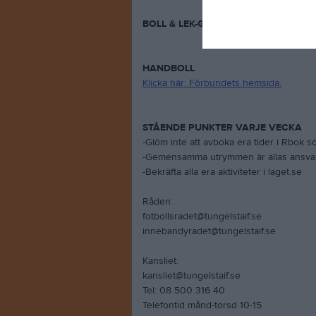
BOLL & LEK-GYMPA
HANDBOLL
Klicka här: Förbundets hemsida.
STÅENDE PUNKTER VARJE VECKA
-Glöm inte att avboka era tider i Rbok s
-Gemensamma utrymmen är allas ansvar a
-Bekräfta alla era aktiviteter i laget.se
Råden:
fotbollsradet@tungelstaif.se
innebandyradet@tungelstaif.se
Kansliet:
kansliet@tungelstaif.se
Tel: 08 500 316 40
Telefontid månd-torsd 10-15