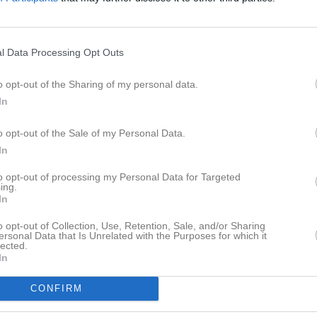
l Data Processing Opt Outs
l er lagledare där ni har möjlighet att delta på en
o opt-out of the Sharing of my personal data.
rebilder för de aktiva och behöver bära mycket kunskap,
In
n.
o opt-out of the Sale of my Personal Data.
In
to opt-out of processing my Personal Data for Targeted
ing.
In
o opt-out of Collection, Use, Retention, Sale, and/or Sharing
ersonal Data that Is Unrelated with the Purposes for which it
lected.
In
CONFIRM