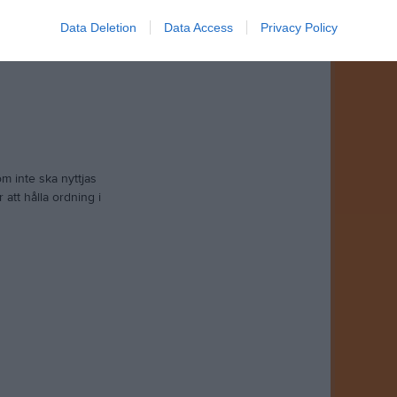
Data Deletion
Data Access
Privacy Policy
om inte ska nyttjas
tt hålla ordning i