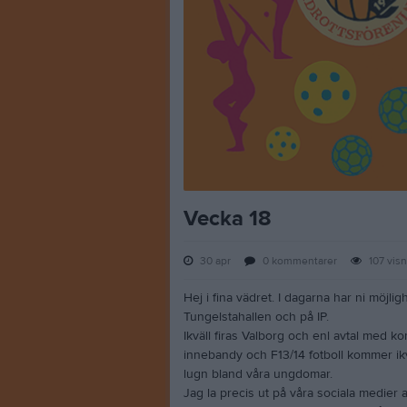
Vecka 18
30 apr
0
kommentarer
107
visn
Hej i fina vädret. I dagarna har ni möjli
Tungelstahallen och på IP.
Ikväll firas Valborg och enl avtal med
innebandy och F13/14 fotboll kommer ikv
lugn bland våra ungdomar.
Jag la precis ut på våra sociala medier 