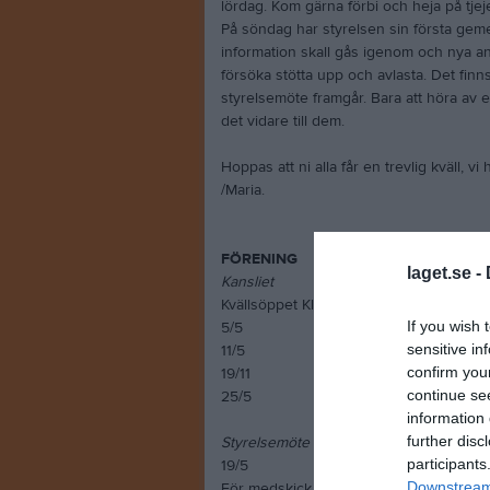
lördag. Kom gärna förbi och heja på tjej
På söndag har styrelsen sin första ge
information skall gås igenom och nya an
försöka stötta upp och avlasta. Det finn
styrelsemöte framgår. Bara att höra av er
det vidare till dem.
Hoppas att ni alla får en trevlig kväll, v
/Maria.
FÖRENING
laget.se -
Kansliet
Kvällsöppet Klubbis Tungelsta IP 16.00-
If you wish 
5/5
sensitive in
11/5
confirm you
19/11
continue se
25/5
information 
further disc
Styrelsemöte
participants
19/5
Downstream 
För medskick av frågor/tips maila kansli