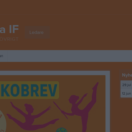
a IF
Ledare
ÖVRIGT
an
Nyhe
29 jul
12 jun