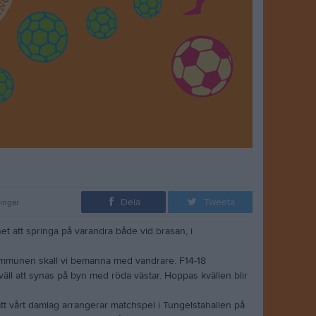
Dela
Tweeta
ingar
ghet att springa på varandra både vid brasan, i
 kommunen skall vi bemanna med vandrare. F14-18
äll att synas på byn med röda västar. Hoppas kvällen blir
att vårt damlag arrangerar matchspel i Tungelstahallen på