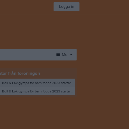
Logga in
Mer
Övrigt
ter från föreningen
Besökarstatistik
Boll & Lek-gympa för barn födda 2023 startar i höst!
Boll & Lek-gympa för barn födda 2023 startar i höst!