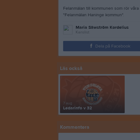
Felanmälan till kommunen som rör våra
"Felanmälan Haninge kommun".
Maria Säwström Kordelius
Kanslist
Dela på Facebook
Läs också
7 aug
Ledarinfo v 32
Kommentera