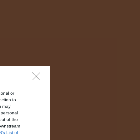
sonal or
ection to
ou may
 personal
out of the
 downstream
B’s List of