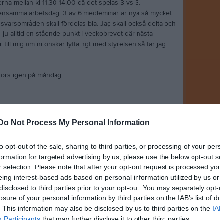
erna mellan kl 11.30-14.00 då det spelas 3 vs 3.
mensamma arbetsdag. 3 av 6 medlemmar är nya så mycket
svarsområden skall fördelas bla. Jag skall också delta och
s ju alltid en stående punkt i veckobrevet där nästa
 till mig om ni önskar lyfta ngt med styrelsen så tar jag
i hörs igen på måndag.
Do Not Process My Personal Information
20.00:
to opt-out of the sale, sharing to third parties, or processing of your per
formation for targeted advertising by us, please use the below opt-out s
r selection. Please note that after your opt-out request is processed y
eing interest-based ads based on personal information utilized by us or
disclosed to third parties prior to your opt-out. You may separately opt-
losure of your personal information by third parties on the IAB’s list of
. This information may also be disclosed by us to third parties on the
IA
Participants
that may further disclose it to other third parties.
et@tungelstaif.se.