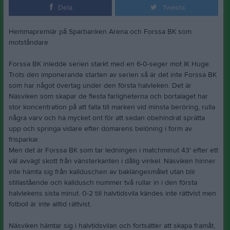
Dela
Tweeta
Hemmapremiär på Sparbanken Arena och Forssa BK som
motståndare
Forssa BK inledde serien starkt med en 6-0-seger mot IK Huge.
Trots den imponerande starten av serien så är det inte Forssa BK
som har något övertag under den första halvleken. Det är
Näsviken som skapar de flesta farligheterna och bortalaget har
stor koncentration på att falla till marken vid minsta beröring, rulla
några varv och ha mycket ont för att sedan obehindrat sprätta
upp och springa vidare efter domarens belöning i form av
frisparkar.
Men det är Forssa BK som tar ledningen i matchminut 43' efter ett
väl avvägt skott från vänsterkanten i dålig vinkel. Näsviken hinner
inte hämta sig från kallduschen av baklängesmålet utan blir
stillastående och kalldusch nummer två rullar in i den första
halvlekens sista minut. 0-2 till halvtidsvila kändes inte rättvist men
fotboll är inte alltid rättvist.
Näsviken hämtar sig i halvtidsvilan och fortsätter att skapa framåt,