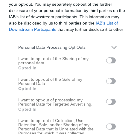
your opt-out. You may separately opt-out of the further
Dela
Tweeta
disclosure of your personal information by third parties on the
IAB’s list of downstream participants. This information may
also be disclosed by us to third parties on the
IAB’s List of
Läs också
Downstream Participants
that may further disclose it to other
third parties.
Personal Data Processing Opt Outs
4 aug
3 aug
I want to opt-out of the Sharing of my
Målrikt på Tunet
Referat: Näsvikens IK 2 - Enångers IK 2
personal data.
Opted In
Kommentera
I want to opt-out of the Sale of my
Personal Data.
Opted In
Du måste logga in för att kommentera
I want to opt-out of processing my
Personal Data for Targeted Advertising.
Opted In
Logga in
I want to opt-out of Collection, Use,
Retention, Sale, and/or Sharing of my
Personal Data that Is Unrelated with the
Purposes for which it was collected.