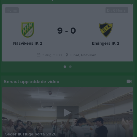
Herrar
Div 6 Herrar
9 - 0
Näsvikens IK 2
Enångers IK 2
3 aug, 19:00
Tunet, Näsviken
Senast uppladdade video
Seger IK Huge borta 2026