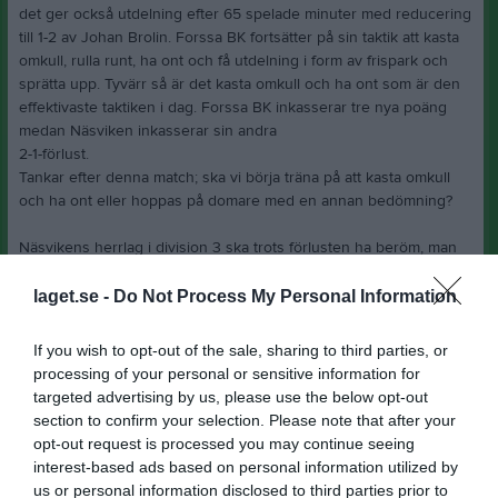
det ger också utdelning efter 65 spelade minuter med reducering
till 1-2 av Johan Brolin. Forssa BK fortsätter på sin taktik att kasta
omkull, rulla runt, ha ont och få utdelning i form av frispark och
sprätta upp. Tyvärr så är det kasta omkull och ha ont som är den
effektivaste taktiken i dag. Forssa BK inkasserar tre nya poäng
medan Näsviken inkasserar sin andra
2-1-förlust.
Tankar efter denna match; ska vi börja träna på att kasta omkull
och ha ont eller hoppas på domare med en annan bedömning?
Näsvikens herrlag i division 3 ska trots förlusten ha beröm, man
gör en bra match och spelmässigt är man inte sämre än sina
motståndare.
laget.se -
Do Not Process My Personal Information
Nikenligan:
If you wish to opt-out of the sale, sharing to third parties, or
3p Douglas Hellström
processing of your personal or sensitive information for
2p Johan Brolin
targeted advertising by us, please use the below opt-out
1p Leo Palm
section to confirm your selection. Please note that after your
opt-out request is processed you may continue seeing
Pär Andersson
interest-based ads based on personal information utilized by
Lagledare
us or personal information disclosed to third parties prior to