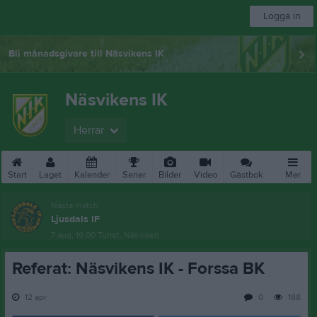
Logga in
Bli månadsgivare till Näsvikens IK
Näsvikens IK
Herrar
Start
Laget
Kalender
Serier
Bilder
Video
Gästbok
Mer
Nästa match
Ljusdals IF
7 aug, 19:00
Tunet, Näsviken
Referat: Näsvikens IK - Forssa BK
12 apr
0
188