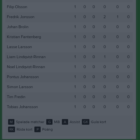
Filip Olsson
1
0
0
0
0
0
Fredrik Jonsson
1
0
0
2
1
0
Johan Brolin
1
0
0
0
0
0
Kristian Fantenberg
1
0
0
0
0
0
Lasse Larsson
1
0
0
0
0
0
Liam Lindqvist-Rinnan
1
0
0
1
0
0
Noel Lindqvist-Rinnan
1
0
0
0
0
0
Pontus Johansson
1
0
0
0
0
0
Simon Larsson
1
0
0
0
0
0
Tim Fredin
1
0
0
0
0
0
Tobias Johansson
1
0
0
0
0
0
M
Spelade matcher
G
Mål
A
Assist
GK
Gula kort
RK
Röda kort
P
Poäng