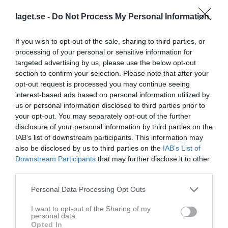
runt planen med ca 500 personer ser fram mot detta derby.
laget.se -
Do Not Process My Personal Information
Under dom första 20 minuterna är det Näsviken som dirigerar på
planen och det är HuFF's planhalva som det spelas på. Tyvärr
If you wish to opt-out of the sale, sharing to third parties, or
skapas inga riktigt vassa lägen. Däremot är det gästerna som
processing of your personal or sensitive information for
kommer runt på högerkanten och kan slå in bollen och vårdat ta
targeted advertising by us, please use the below opt-out
ledningen med 1-0, detta i matchminut 23'. Näsviken samlar sig
section to confirm your selection. Please note that after your
efter baklängesmålet och Leo Palm kan med pannan kvittera till 1-
opt-out request is processed you may continue seeing
1, detta i matchminut 31'. Sedan är det två stycken skador som stör
interest-based ads based on personal information utilized by
Näsvikens spel när Tobbe Johansson och Lasse Larsson tvingas
us or personal information disclosed to third parties prior to
utgå. HuFF kan ta tag i spelet och utnyttja den omställning som
your opt-out. You may separately opt-out of the further
blir följden efter dessa byten och utöka sin ledning till 2-1 i
disclosure of your personal information by third parties on the
matchminut 37'. Resultatet 2-1 till gästerna står sig till halvtidsvila.
IAB’s list of downstream participants. This information may
also be disclosed by us to third parties on the
IAB’s List of
Dom följande 45 minuterna innehåller ett ganska tufft derbyspel
Downstream Participants
that may further disclose it to other
med sju gula och två röda kort.
third parties.
Hoppet om en kvittering lever kvar under alla andra halvlekens
Personal Data Processing Opt Outs
ordinarie minuter. Chanserna finns, men närmare än så kommer
man inte. I matchminut 93' tilldöms HuFF en straff och man gör
I want to opt-out of the Sharing of my
inga misstag, 3-1 till gästerna och drabbningen på Tunet är över.
personal data.
Dagens segrare hinner även med att utöka till 4-1 i den 97e
Opted In