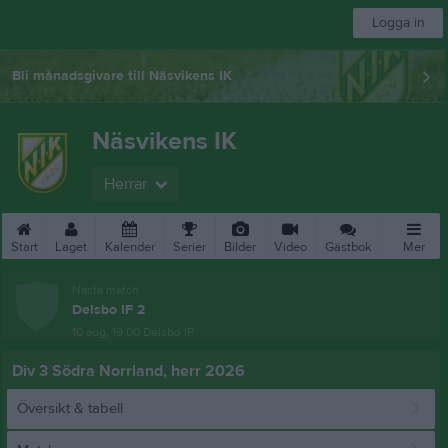
Logga in
Bli månadsgivare till Näsvikens IK
Näsvikens IK
Herrar
Start
Laget
Kalender
Serier
Bilder
Video
Gästbok
Mer
Nästa match
Delsbo IF 2
10 aug, 19:00
Delsbo IP
Div 3 Södra Norrland, herr 2026
Översikt & tabell