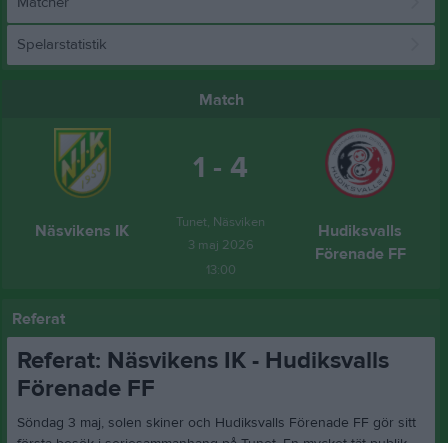
Matcher
Spelarstatistik
Match
1 - 4
Tunet, Näsviken
Näsvikens IK
Hudiksvalls
3 maj 2026
Förenade FF
13:00
Referat
Referat: Näsvikens IK - Hudiksvalls
Förenade FF
Söndag 3 maj, solen skiner och Hudiksvalls Förenade FF gör sitt
första besök i seriesammanhang på Tunet. En mycket tät publik