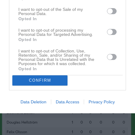
minuten innan domarens pipa ljuder och allt är över.
I want to opt-out of the Sale of my
Personal Data.
Nikenligan
Opted In
3p Aram Khalil
2p Leo Palm
I want to opt-out of processing my
Personal Data for Targeted Advertising.
1p Nils Sved
Opted In
I want to opt-out of Collection, Use,
Spelarstatistik
Utespelare
Retention, Sale, and/or Sharing of my
Personal Data that Is Unrelated with the
Purposes for which it was collected.
Namn
M
G
A
GK
RK
P
Opted In
Aram Khalil
1
0
0
0
0
3
CONFIRM
Leo Palm
1
1
0
1
0
2
Nils Sved
1
0
0
0
0
1
Data Deletion
Data Access
Privacy Policy
Awet Abisolom
1
0
0
0
0
0
Desmond Ballah
1
0
0
0
0
0
Douglas Hellström
1
0
0
0
0
0
Felix Olsson
1
0
0
0
0
0