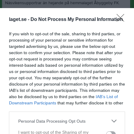
Näsvikensupportrar än hejande på hemmalaget Åbyggeby FK.
Näsviken börjar bra och kan vid ett flertal tillfällen avancera på
laget.se -
Do Not Process My Personal Information
högerkanten med Awet Abisolom som bollförare och skapa oreda
i hemmalagets försvar. Men i matchminut 17' förändras
If you wish to opt-out of the sale, sharing to third parties, or
förutsättningarna för kvällens match. Frilägesutvisning på
processing of your personal or sensitive information for
Näsvikens Tim Fredin och en omställning till försvarsspel blir
targeted advertising by us, please use the below opt-out
följden. Åbyggeby kan också utnyttja sitt numerära övertag och
section to confirm your selection. Please note that after your
gör 1-0 i matchminut 29'. Näsviken håller emot resterande tid av
opt-out request is processed you may continue seeing
den första halvleken och kan gå till halvtidsvila utan fler
interest-based ads based on personal information utilized by
justeringar i målprotokollet.
us or personal information disclosed to third parties prior to
your opt-out. You may separately opt-out of the further
Under halvtidsvilan har Näsviken förträngt sitt numerära
disclosure of your personal information by third parties on the
underläge och är åter det lag som håller i taktpinnen. Nu är det
IAB’s list of downstream participants. This information may
vänsterkanten med löpstarka Desmond Ballah som är den
also be disclosed by us to third parties on the
IAB’s List of
frekventa anfallssidan. Flera bra lägen till kvittering skapas bland
Downstream Participants
that may further disclose it to other
annat en ribbträff av Aram Khalil. Minut 67 på matchklockan och
third parties.
hörna från vänster, bollen dimper ner med Kristian Fantenberg
inom räckhåll och den efterlängtade strutformen på nätmaskorna
Personal Data Processing Opt Outs
uppenbarar sig och resulterar i 1-1. Matchen avslutas med långa
bollar att löpa på åt båda håll men inga fler kontakter med
I want to opt-out of the Sharing of my