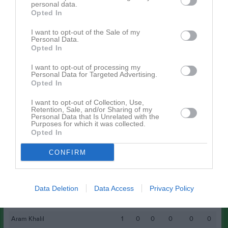
nätmaskor denna kväll. Näsviken kämpar sig till denna välförtjänta
personal data.
poäng trots 75 minuter i numerärt underläge och en domartrio
Opted In
med ageranden som skapar flera frågetecken.
I want to opt-out of the Sale of my
Personal Data.
Poängutdelningen i Nikenligan skulle behöva vara lång efter
Opted In
denna match men juryn enas om följande.
3p Awet Abisolom
I want to opt-out of processing my
Personal Data for Targeted Advertising.
2p Holger Blom
Opted In
1p Desmond Ballah
I want to opt-out of Collection, Use,
Retention, Sale, and/or Sharing of my
Spelarstatistik
Utespelare
Personal Data that Is Unrelated with the
Purposes for which it was collected.
Opted In
Namn
M
G
A
GK
RK
P
CONFIRM
Awet Abisolom
1
0
0
0
0
3
Holger Blom
1
0
0
0
0
2
Desmond Ballah
1
0
0
0
0
1
Data Deletion
Data Access
Privacy Policy
Kristian Fantenberg
1
1
0
0
0
0
Aram Khalil
1
0
0
0
0
0