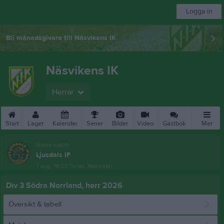
Logga in
Bli månadsgivare till Näsvikens IK
Näsvikens IK
Herrar
Start
Laget
Kalender
Serier
Bilder
Video
Gästbok
Mer
Nästa match
Ljusdals IF
7 aug, 19:00
Tunet, Näsviken
Div 3 Södra Norrland, herr 2026
Översikt & tabell