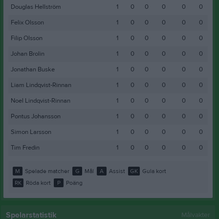
Douglas Hellström
1
0
0
0
0
0
Felix Olsson
1
0
0
0
0
0
Filip Olsson
1
0
0
0
0
0
Johan Brolin
1
0
0
0
0
0
Jonathan Buske
1
0
0
0
0
0
Liam Lindqvist-Rinnan
1
0
0
0
0
0
Noel Lindqvist-Rinnan
1
0
0
0
0
0
Pontus Johansson
1
0
0
0
0
0
Simon Larsson
1
0
0
0
0
0
Tim Fredin
1
0
0
0
0
0
M
Spelade matcher
G
Mål
A
Assist
GK
Gula kort
RK
Röda kort
P
Poäng
Spelarstatistik
Målvakter